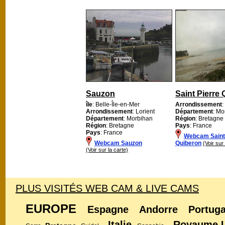
Sauzon
Saint Pierre
île
: Belle-Île-en-Mer
Arrondissement
:
Arrondissement
: Lorient
Département
: Mo
Département
: Morbihan
Région
: Bretagne
Région
: Bretagne
Pays
: France
Pays
: France
Webcam Saint
Webcam Sauzon
Quiberon
(Voir sur
(Voir sur la carte)
PLUS VISITÉS WEB CAM & LIVE CAMS
EUROPE
Espagne
Andorre
Portuga
Italie
Royaume 