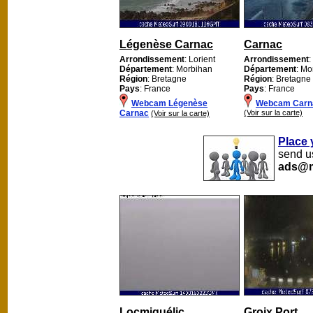
Légenèse Carnac
Carnac
Arrondissement
: Lorient
Arrondissement
:
Département
: Morbihan
Département
: Mo
Région
: Bretagne
Région
: Bretagne
Pays
: France
Pays
: France
Webcam Légenèse
Webcam Carn
Carnac
(Voir sur la carte)
(Voir sur la carte)
Place 
send us
ads@m
Locmiquélic
Groix Port