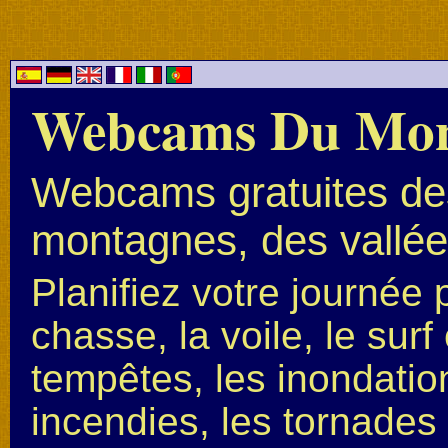
Webcams Du Mo
Webcams gratuites des
montagnes, des vallées
Planifiez votre journée 
chasse, la voile, le surf 
tempêtes, les inondation
incendies, les tornades