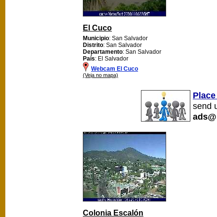
El Cuco
Municipio
: San Salvador
Distrito
: San Salvador
Departamento
: San Salvador
País
: El Salvador
Webcam El Cuco
(Veja no mapa)
Place
send u
ads@
Colonia Escalón