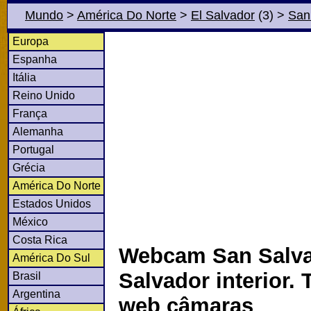
Mundo
>
América Do Norte
>
El Salvador
(3)
>
San
Europa
Espanha
Itália
Reino Unido
França
Alemanha
Portugal
Grécia
América Do Norte
Estados Unidos
México
Costa Rica
Webcam San Salva
América Do Sul
Salvador interior.
Brasil
Argentina
web câmaras