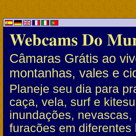
Webcams Do Mu
Câmaras Grátis ao vivo
montanhas, vales e c
Planeje seu dia para pr
caça, vela, surf e kite
inundações, nevascas, 
furacões em diferentes