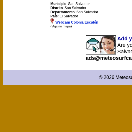
Municipio
: San Salvador
Distrito
: San Salvador
Departamento
: San Salvador
País
: El Salvador
Webcam Colonia Escalón
(Veja no mapa)
Add y
Are y
Salva
ads@meteosurfca
© 2026 Meteosu