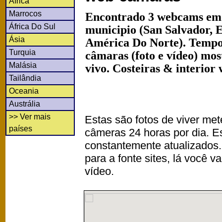
África
Marrocos
Encontrado 3 webcams em
África Do Sul
municipio (San Salvador, E
Ásia
América Do Norte). Tempo
Turquia
câmaras (foto e vídeo) mo
Malásia
vivo. Costeiras & interior
Tailândia
Oceania
Austrália
>> Ver mais
Estas são fotos de viver met
países
câmeras 24 horas por dia. 
constantemente atualizados.
para a fonte sites, lá você 
vídeo.