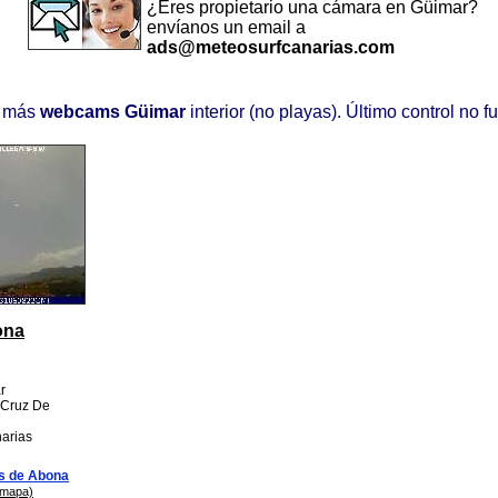
¿Eres propietario una cámara en Güimar?
envíanos un email a
ads@meteosurfcanarias.com
 más
webcams Güimar
interior (no playas). Último control no f
ona
r
 Cruz De
narias
s de Abona
 mapa)