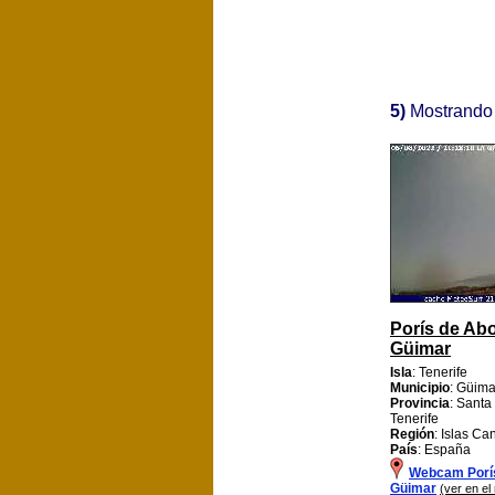
5)
Mostrando
Porís de Ab
Güimar
Isla
: Tenerife
Municipio
: Güima
Provincia
: Santa
Tenerife
Región
: Islas Ca
País
: España
Webcam Porí
Güimar
(ver en el