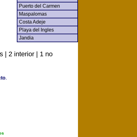
Puerto del Carmen
Maspalomas
Costa Adeje
Playa del Ingles
Jandia
 2 interior | 1 no
cto
.
os