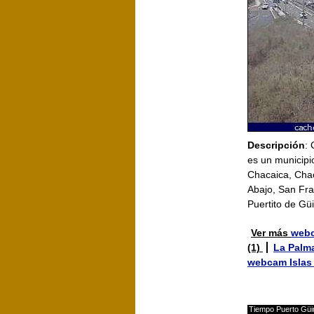
Descripción
:
es un municipi
Chacaica, Chac
Abajo, San Fra
Puertito de Gü
Ver más
web
(1)
La Palm
webcam Islas
Tiempo Puerto Güi