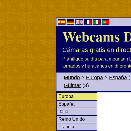
Webcams D
Cámaras gratis en direc
Planifique su día para mountain b
tornados y huracanes en diferent
Mundo
>
Europa
>
España
(
Güimar
(3)
Europa
España
Italia
Reino Unido
Francia