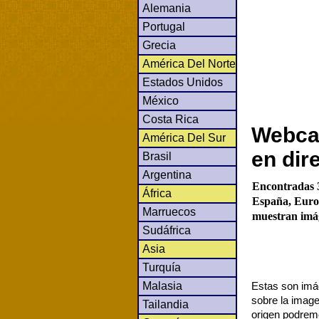
Alemania
Portugal
Grecia
América Del Norte
Estados Unidos
México
Costa Rica
Webcam
América Del Sur
en dir
Brasil
Argentina
Encontradas 
África
España, Europ
Marruecos
muestran imág
Sudáfrica
Asia
Turquía
Malasia
Estas son imág
sobre la image
Tailandia
origen podrem