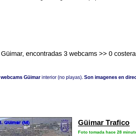
 Güimar, encontradas 3 webcams >> 0 costeras |
o
webcams Güimar
interior (no playas).
Son imagenes en dire
Güimar Trafico
Foto tomada hace 28 minut