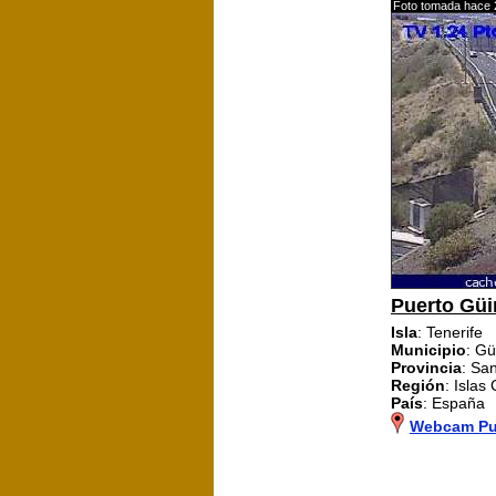
Foto tomada hace 
Puerto Güi
Isla
: Tenerife
Municipio
: G
Provincia
: Sa
Región
: Islas
País
: España
Webcam Pue