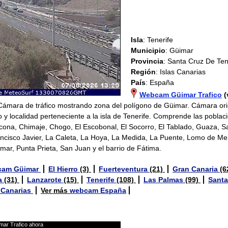
Isla
: Tenerife
Municipio
: Güimar
Provincia
: Santa Cruz De Ten
Región
: Islas Canarias
País
: España
Webcam Güimar Trafico
(
 Cámara de tráfico mostrando zona del polígono de Güimar. Cámara ori
o y localidad perteneciente a la isla de Tenerife. Comprende las pobla
ona, Chimaje, Chogo, El Escobonal, El Socorro, El Tablado, Guaza, S
ncisco Javier, La Caleta, La Hoya, La Medida, La Puente, Lomo de Me
imar, Punta Prieta, San Juan y el barrio de Fátima.
cam Güimar
El Hierro
(3)
Fuerteventura
(21)
Gran Canaria
(6
a
(31)
Lanzarote
(15)
Tenerife
(108)
Las Palmas
(99)
Santa
 Canarias
Ver más
webcam España
mar Trafico ahora