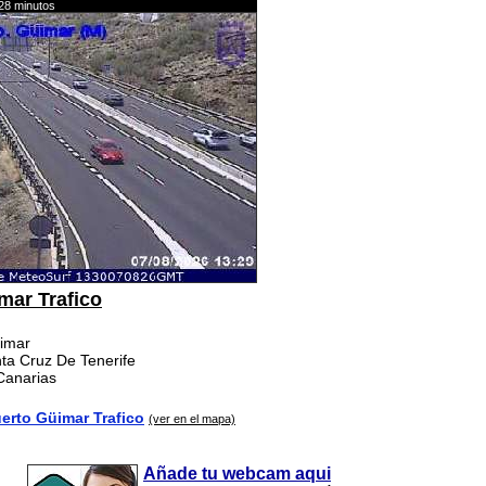
28 minutos
mar Trafico
üimar
nta Cruz De Tenerife
 Canarias
rto Güimar Trafico
(ver en el mapa)
Añade tu webcam aqui