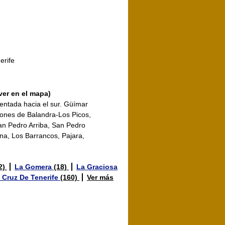
erife
ver en el mapa)
entada hacia el sur. Güímar
ciones de Balandra-Los Picos,
an Pedro Arriba, San Pedro
na, Los Barrancos, Pajara,
2)
La Gomera
(18)
La Graciosa
 Cruz De Tenerife
(160)
Ver más