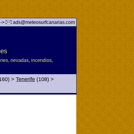
 ->
ads@meteosurfcanarias.com
des
iones, nevadas, incendios,
160)
>
Tenerife
(108)
>