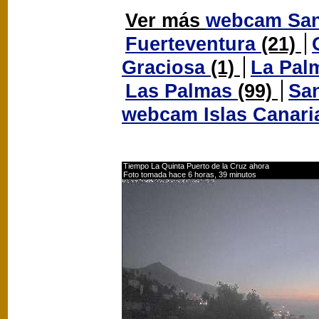
Ver más
webcam San
Fuerteventura
(21)
Graciosa
(1)
La Pal
Las Palmas
(99)
San
webcam Islas Canar
Tiempo La Quinta Puerto de la Cruz ahora
Foto tomada hace 6 horas, 39 minutos