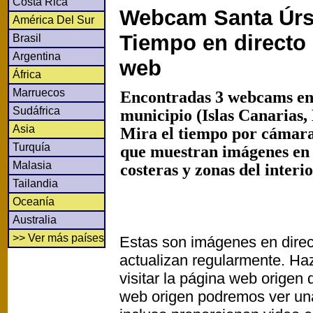
Costa Rica
Webcam Santa Úrsu
América Del Sur
Tiempo en directo
Brasil
Argentina
web
África
Marruecos
Encontradas 3 webcams en
Sudáfrica
municipio (Islas Canarias,
Asia
Mira el tiempo por cámaras
Turquía
que muestran imágenes en
Malasia
costeras y zonas del interi
Tailandia
Oceanía
Australia
>> Ver más países
Estas son imágenes en direc
actualizan regularmente. Haz
visitar la página web origen
web origen podremos ver un