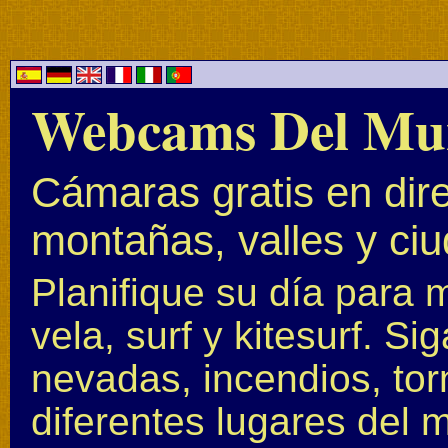
Webcams Del Mu
Cámaras gratis en dire
montañas, valles y ci
Planifique su día para 
vela, surf y kitesurf. S
nevadas, incendios, to
diferentes lugares del 