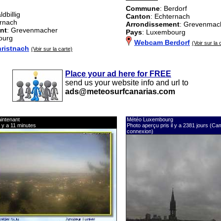
Commune
: Berdorf
ldbillig
Canton
: Echternach
ernach
Arrondissement
: Grevenmac
nt
: Grevenmacher
Pays
: Luxembourg
ourg
Webcam Berdorf
(Voir sur la 
ristnach
(Voir sur la carte)
Place your ad here for FREE
send us your website info and url to
ads@meteosurfcanarias.com
intenant
Météo Luxembourg
l y a 11 minutes
Photo aperçu pris il y a 2381 jours (C
connexion)