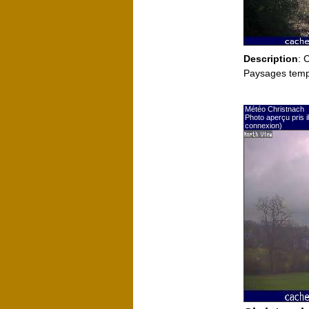
Description
: 
Paysages temp
Météo Christnach
Photo aperçu pris 
connexion)