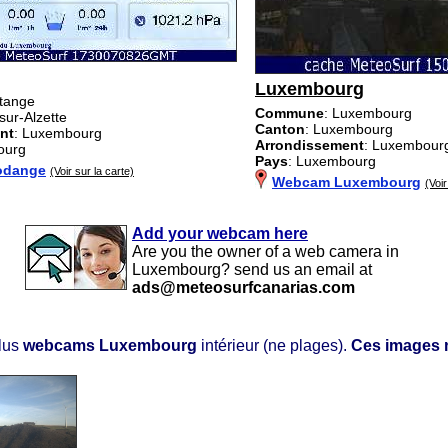
Luxembourg
étange
Commune
: Luxembourg
sur-Alzette
Canton
: Luxembourg
nt
: Luxembourg
Arrondissement
: Luxembour
ourg
Pays
: Luxembourg
odange
(Voir sur la carte)
Webcam Luxembourg
(Voir
Add your webcam here
Are you the owner of a web camera in
Luxembourg? send us an email at
ads@meteosurfcanarias.com
lus
webcams Luxembourg
intérieur (ne plages).
Ces images n