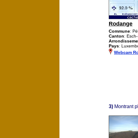
Rodange
Commune
: P
Canton
: Esch-
Arrondisseme
Pays
: Luxemb
Webcam R
3)
Montrant p