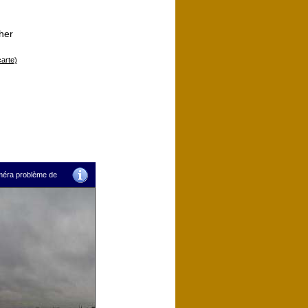
her
carte)
améra problème de