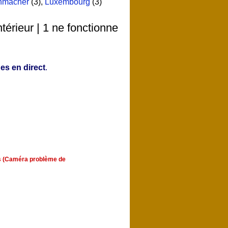
nmacher
(3)
,
Luxembourg
(3)
érieur | 1 ne fonctionne
es en direct
.
urs (Caméra problème de