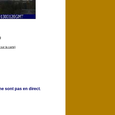
g
 sur la carte)
e sont pas en direct
.