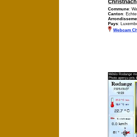
Christnach
Commune
: Wa
Canton
: Echt
Arrondisseme
Pays
: Luxemb
Webcam Ch
Météo Rodange ma
Photo aperçu pris i