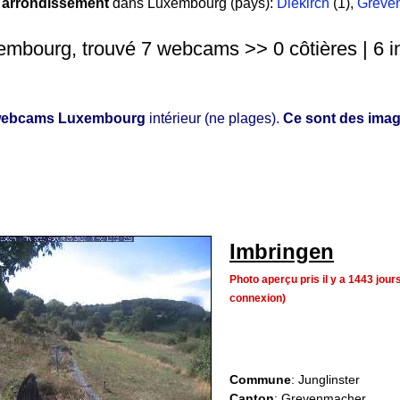
 arrondissement
dans Luxembourg (pays):
Diekirch
(1)
,
Greve
mbourg, trouvé 7 webcams >> 0 côtières | 6 int
ebcams Luxembourg
intérieur (ne plages).
Ce sont des imag
Imbringen
Photo aperçu pris il y a 1443 jo
connexion)
Commune
: Junglinster
Canton
: Grevenmacher