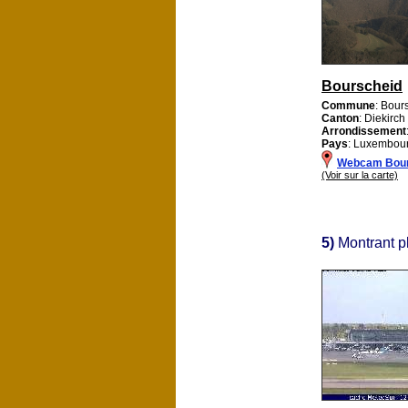
Bourscheid
Commune
: Bour
Canton
: Diekirch
Arrondissement
Pays
: Luxembou
Webcam Bour
(Voir sur la carte)
5)
Montrant p