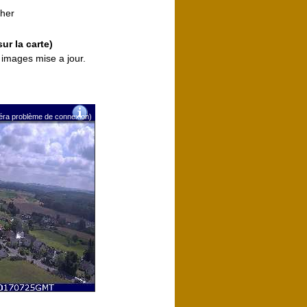
her
sur la carte)
images mise a jour.
méra problème de connexion)