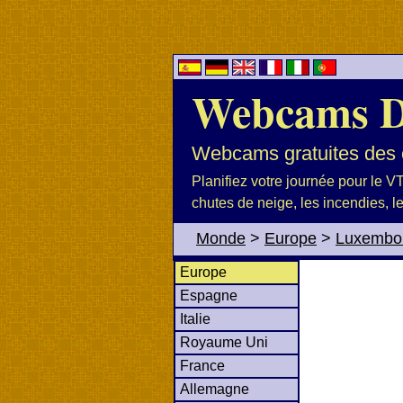
Webcams 
Webcams gratuites des c
Planifiez votre journée pour le VTT
chutes de neige, les incendies, l
Monde
>
Europe
>
Luxembo
Europe
Espagne
Italie
Royaume Uni
France
Allemagne