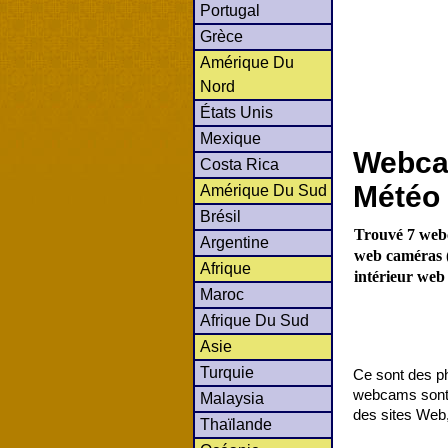
Portugal
Grèce
Amérique Du
Nord
États Unis
Mexique
Webca
Costa Rica
Météo 
Amérique Du Sud
Brésil
Trouvé 7 web
Argentine
web caméras (
Afrique
intérieur web
Maroc
Afrique Du Sud
Asie
Turquie
Ce sont des ph
webcams sont c
Malaysia
des sites Web,
Thaïlande