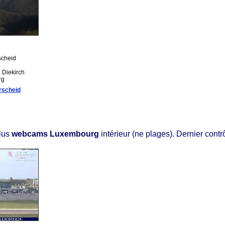
scheid
: Diekirch
rg
scheid
lus
webcams Luxembourg
intérieur (ne plages). Dernier contr