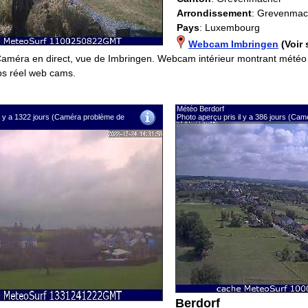
Arrondissement
: Grevenmac
Pays
: Luxembourg
Webcam Imbringen
(Voir 
Caméra en direct, vue de Imbringen. Webcam intérieur montrant météo 
s réel web cams.
Météo Berdorf
il y a 1322 jours (Caméra problème de
Photo aperçu pris il y a 386 jours (Ca
Berdorf