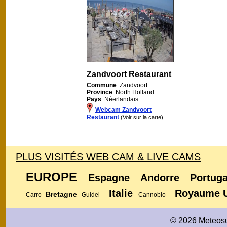
Zandvoort Restaurant
Commune
: Zandvoort
Province
: North Holland
Pays
: Néerlandais
Webcam Zandvoort
Restaurant
(Voir sur la carte)
PLUS VISITÉS WEB CAM & LIVE CAMS
EUROPE
Espagne
Andorre
Portuga
Italie
Royaume 
Bretagne
Carro
Guidel
Cannobio
© 2026 Meteosu