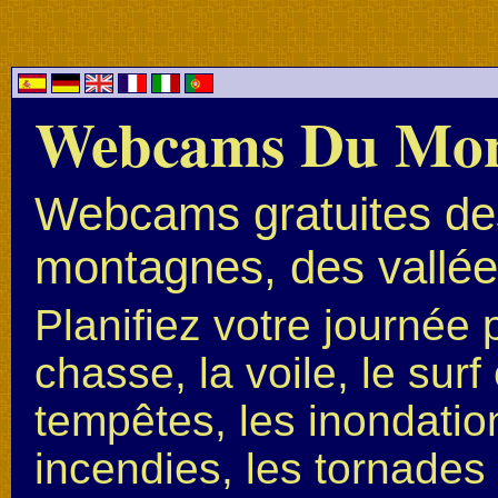
Webcams Du Mo
Webcams gratuites des
montagnes, des vallées
Planifiez votre journée 
chasse, la voile, le surf 
tempêtes, les inondation
incendies, les tornades