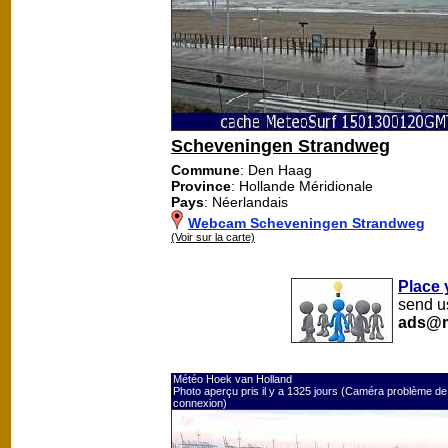
Scheveningen Strandweg
Commune
: Den Haag
Province
: Hollande Méridionale
Pays
: Néerlandais
Webcam Scheveningen Strandweg
(Voir sur la carte)
Place 
send us
ads@m
Météo Hoek van Holland
Photo aperçu pris il y a 1325 jours (Caméra problème de
connexion)