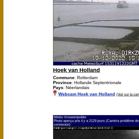
Hoek van Holland
Commune
: Rotterdam
Province
: Hollande Septentrionale
Pays
: Néerlandais
Webcam Hoek van Holland
(Voir sur la car
Météo Vrouwenpolder
Photo aperçu pris il y a 2129 jours (Caméra problème de
connexion)