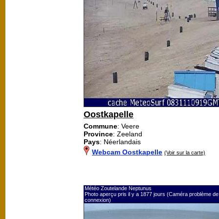
Oostkapelle
Commune
: Veere
Province
: Zeeland
Pays
: Néerlandais
Webcam Oostkapelle
(Voir sur la carte)
Météo Zoutelande Neptunus
Photo aperçu pris il y a 1877 jours (Caméra problème de
connexion)