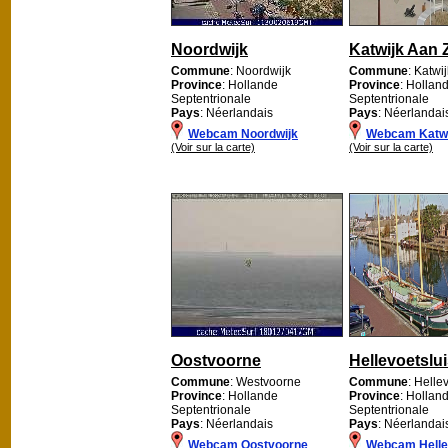
Noordwijk
Katwijk Aan 
Commune
: Noordwijk
Commune
: Katwij
Province
: Hollande
Province
: Hollan
Septentrionale
Septentrionale
Pays
: Néerlandais
Pays
: Néerlandai
Webcam Noordwijk
Webcam Katwi
(Voir sur la carte)
(Voir sur la carte)
Oostvoorne
Hellevoetslu
Commune
: Westvoorne
Commune
: Helle
Province
: Hollande
Province
: Hollan
Septentrionale
Septentrionale
Pays
: Néerlandais
Pays
: Néerlandai
Webcam Oostvoorne
Webcam Helle