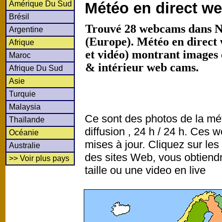
Amérique Du Sud
Météo en direct w
Brésil
Trouvé 28 webcams dans N
Argentine
(Europe). Météo en direct
Afrique
et vidéo) montrant images 
Maroc
& intérieur web cams.
Afrique Du Sud
Asie
Turquie
Malaysia
Ce sont des photos de la mé
Thaïlande
diffusion , 24 h / 24 h. Ce
Océanie
mises à jour. Cliquez sur les
Australie
des sites Web, vous obtiend
>> Voir plus pays
taille ou une video en live