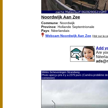
Noordwijk Aan Zee
Commune
: Noordwijk
Province
: Hollande Septentrionale
Pays
: Néerlandais
Webcam Noordwijk Aan Zee
(Voir sur la c
Add y
Are yo
Néerla
ads@m
Météo Scheveningen Strandweg
Photo aperçu pris il y a 2379 jours (Caméra problème de
connexion)