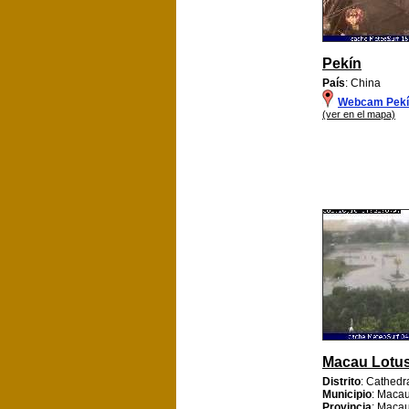
Pekín
País
: China
Webcam Pekí
(ver en el mapa)
Macau Lotu
Distrito
: Cathedr
Municipio
: Maca
Provincia
: Maca