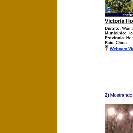
Victoria H
Distrito
: Wan 
Municipio
: H
Provincia
: Ho
País
: China
Webcam Vi
2)
Mostrando