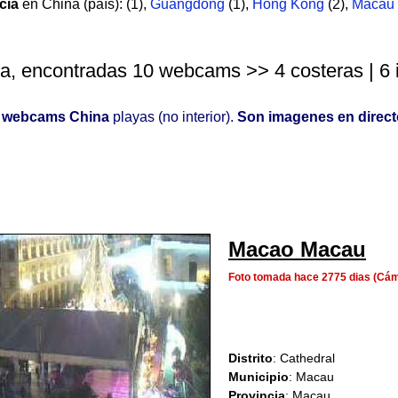
cia
en China (país):
(1)
,
Guangdong
(1)
,
Hong Kong
(2)
,
Macau
a, encontradas 10 webcams >> 4 costeras | 6 in
o
webcams China
playas (no interior).
Son imagenes en direct
Macao Macau
Foto tomada hace 2775 dias (Cá
Distrito
: Cathedral
Municipio
: Macau
Provincia
: Macau