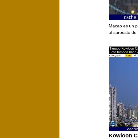
Macao es un pe
al suroeste de
Tiempo Kowloon Ci
Foto tomada hace 
Kowloon C