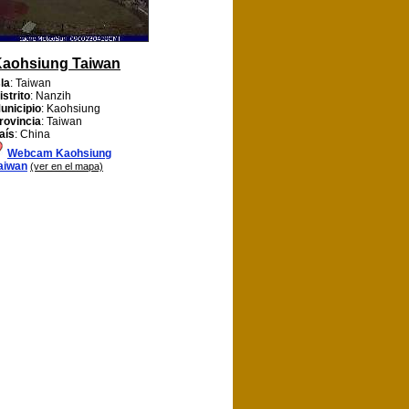
aohsiung Taiwan
sla
: Taiwan
istrito
: Nanzih
unicipio
: Kaohsiung
rovincia
: Taiwan
aís
: China
Webcam Kaohsiung
aiwan
(ver en el mapa)