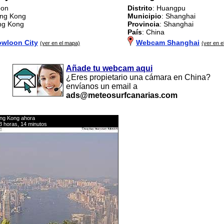
oon
Distrito
: Huangpu
ong Kong
Municipio
: Shanghai
ng Kong
Provincia
: Shanghai
País
: China
wloon City
Webcam Shanghai
(ver en el mapa)
(ver en e
Añade tu webcam aqui
¿Eres propietario una cámara en China?
envíanos un email a
ads@meteosurfcanarias.com
ong Kong ahora
3 horas, 14 minutos