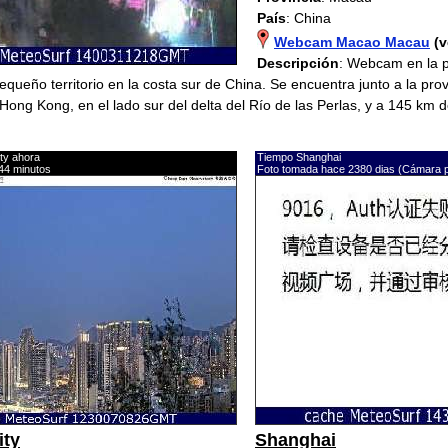
País
: China
Webcam Macao Macau
(v
Descripción
: Webcam en la 
queño territorio en la costa sur de China. Se encuentra junto a la pr
 Hong Kong, en el lado sur del delta del Río de las Perlas, y a 145 km
ty ahora
Tiempo Shanghai
44 minutos
Foto tomada hace 2380 dias (Cámara 
ity
Shanghai