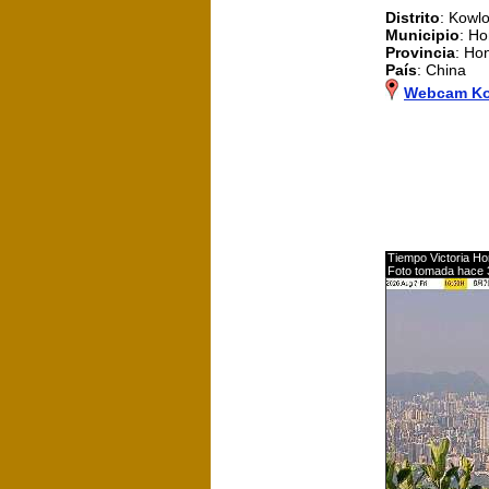
Distrito
: Kowl
Municipio
: H
Provincia
: Ho
País
: China
Webcam Ko
Tiempo Victoria H
Foto tomada hace 