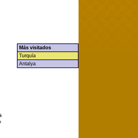
Más visitados
Turquía
Antalya
ck
b