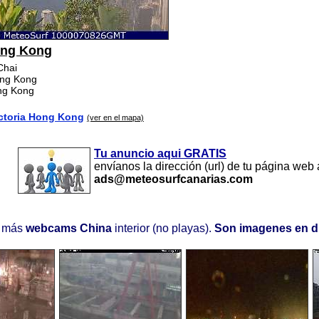
ong Kong
Chai
ong Kong
ng Kong
ctoria Hong Kong
(ver en el mapa)
Tu anuncio aqui GRATIS
envíanos la dirección (url) de tu página web 
ads@meteosurfcanarias.com
 más
webcams China
interior (no playas).
Son imagenes en d