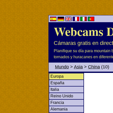
Webcams D
Cámaras gratis en direc
Planifique su día para mountain b
tornados y huracanes en diferent
Mundo
>
Asia
>
China
(10)
Europa
España
Italia
Reino Unido
Francia
Alemania