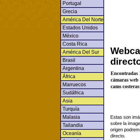
Portugal
Grecia
América Del Norte
Estados Unidos
México
Costa Rica
Webca
América Del Sur
direct
Brasil
Argentina
Encontradas 1
África
cámaras web (
Marruecos
cams costeras 
Sudáfrica
Asia
Turquía
Malasia
Estas son imág
sobre la image
Tailandia
origen podrem
Oceanía
directo.