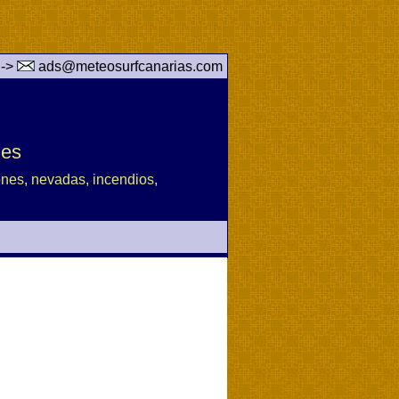
 ->
ads@meteosurfcanarias.com
des
iones, nevadas, incendios,