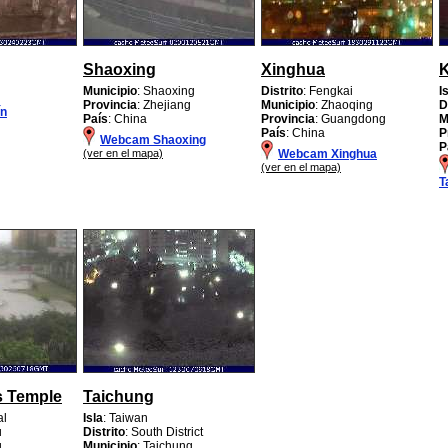
Shaoxing
Xinghua
K
Municipio
: Shaoxing
Distrito
: Fengkai
I
Provincia
: Zhejiang
Municipio
: Zhaoqing
D
n
País
: China
Provincia
: Guangdong
M
País
: China
P
Webcam Shaoxing
P
(ver en el mapa)
Webcam Xinghua
(ver en el mapa)
T
s Temple
Taichung
al
Isla
: Taiwan
u
Distrito
: South District
u
Municipio
: Taichung