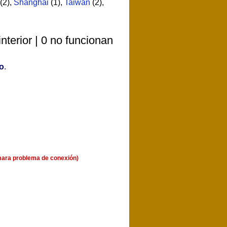
(2)
,
Shanghai
(1)
,
Taiwan
(2)
,
terior | 0 no funcionan
o
.
mara problema de conexión)