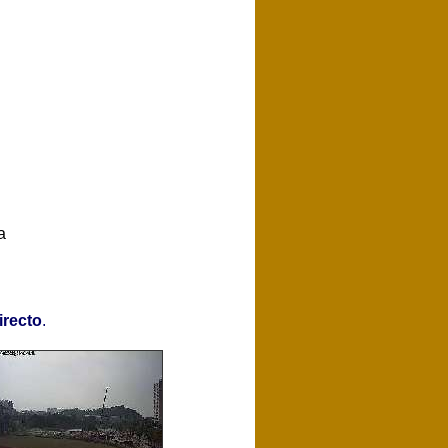
a
irecto
.