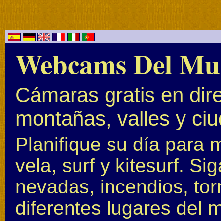
Webcams Del Mu
Cámaras gratis en dire
montañas, valles y ci
Planifique su día para 
vela, surf y kitesurf. S
nevadas, incendios, to
diferentes lugares del 