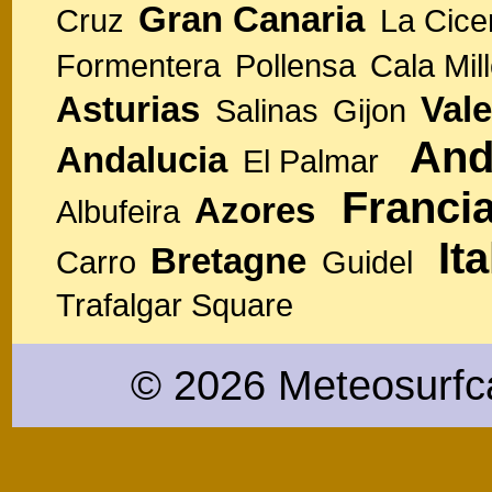
Gran Canaria
Cruz
La Cice
Formentera
Pollensa
Cala Mill
Asturias
Vale
Salinas
Gijon
And
Andalucia
El Palmar
Franci
Azores
Albufeira
Ita
Bretagne
Carro
Guidel
Trafalgar Square
© 2026 Meteosurfc