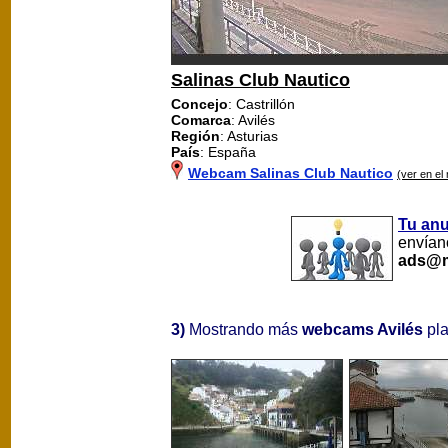
Salinas Club Nautico
Concejo
: Castrillón
Comarca
: Avilés
Región
: Asturias
País
: España
Webcam Salinas Club Nautico
(ver en el
Tu an
envíano
ads@m
3)
Mostrando más
webcams Avilés
pla