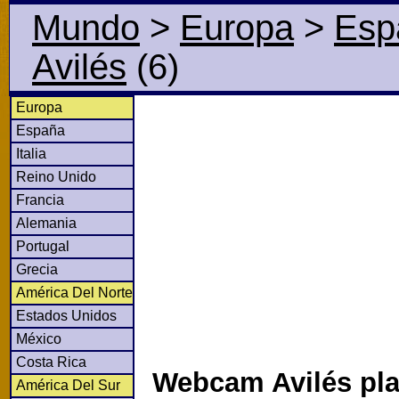
Mundo
>
Europa
>
Esp
Avilés
(6)
Europa
España
Italia
Reino Unido
Francia
Alemania
Portugal
Grecia
América Del Norte
Estados Unidos
México
Costa Rica
Webcam Avilés pl
América Del Sur