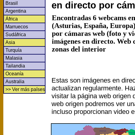
en directo por cá
Brasil
Argentina
Encontradas 6 webcams en
África
(Asturias, España, Europa)
Marruecos
por cámaras web (foto y v
Sudáfrica
imágenes en directo. Web 
Asia
zonas del interior
Turquía
Malasia
Tailandia
Oceanía
Estas son imágenes en direc
Australia
actualizan regularmente. Haz
>> Ver más países
visitar la página web origen
web origen podremos ver un
incluso proporcionan video e