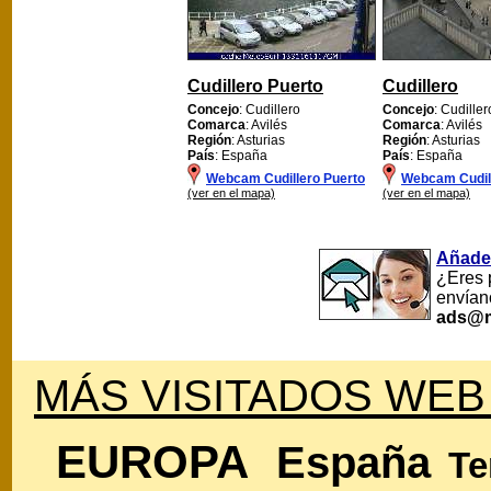
Cudillero Puerto
Cudillero
Concejo
: Cudillero
Concejo
: Cudiller
Comarca
: Avilés
Comarca
: Avilés
Región
: Asturias
Región
: Asturias
País
: España
País
: España
Webcam Cudillero Puerto
Webcam Cudil
(ver en el mapa)
(ver en el mapa)
Añade
¿Eres 
envían
ads@m
MÁS VISITADOS WEB
EUROPA
España
Te