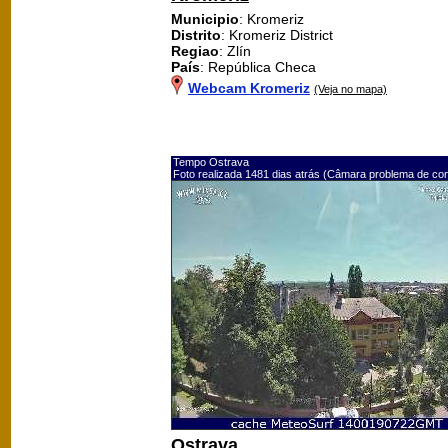
Municipio
: Kromeriz
Distrito
: Kromeriz District
Regiao
: Zlín
País
: República Checa
Webcam Kromeriz
(Veja no mapa)
Tempo Ostrava
Foto realizada 1481 dias atrás (Câmara problema de co
Ostrava