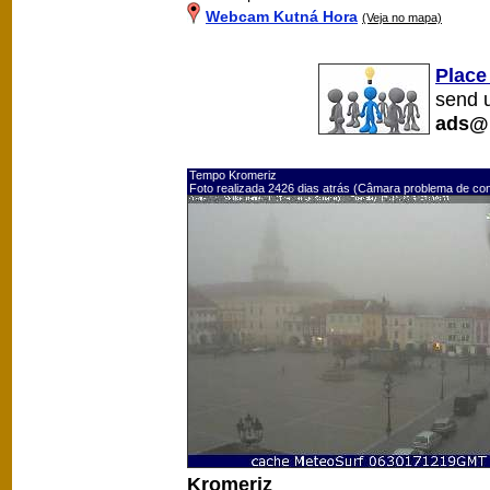
Webcam Kutná Hora
(Veja no mapa)
Place
send u
ads@
Tempo Kromeriz
Foto realizada 2426 dias atrás (Câmara problema de co
Kromeriz