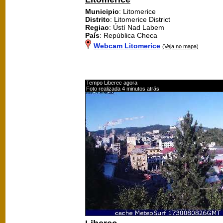
Municipio
: Litomerice
Distrito
: Litomerice District
Regiao
: Ústí Nad Labem
País
: República Checa
Webcam Litomerice
(Veja no mapa)
Tempo Liberec agora
Foto realizada 4 minutos atrás