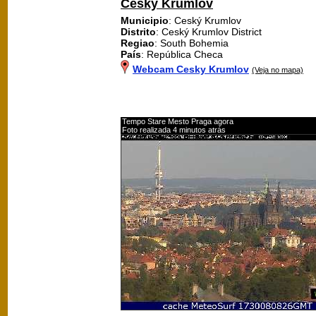
Cesky Krumlov
Municipio
: Ceský Krumlov
Distrito
: Ceský Krumlov District
Regiao
: South Bohemia
País
: República Checa
Webcam Cesky Krumlov
(Veja no mapa)
Tempo Stare Mesto Praga agora
Foto realizada 4 minutos atrás