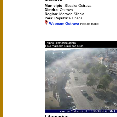
Municipio
: Slezska Ostrava
Distrito
: Ostrava
Regiao
: Moravia Silesia
País
: República Checa
Webcam Ostrava
(Veja no mapa)
Tempo Litomerice agora
Foto realizada 4 minutos atrás
Litomerice