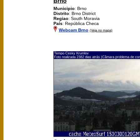
Brno
Municipio
: Brno
Distrito
: Brno District
Regiao
: South Moravia
País
: República Checa
Webcam Brno
(Veja no mapa)
Tempo Cesky Krumlov
Foto realizada 2382 dias atrás (Câmara problema de co