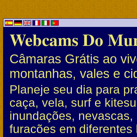
Webcams Do Mu
Câmaras Grátis ao vivo
montanhas, vales e c
Planeje seu dia para pr
caça, vela, surf e kite
inundações, nevascas, 
furacões em diferentes