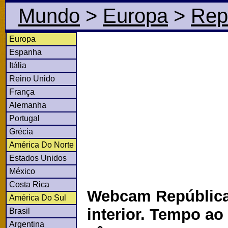
Mundo
>
Europa
>
Rep
Europa
Espanha
Itália
Reino Unido
França
Alemanha
Portugal
Grécia
América Do Norte
Estados Unidos
México
Costa Rica
Webcam Repúblic
América Do Sul
interior. Tempo ao
Brasil
Argentina