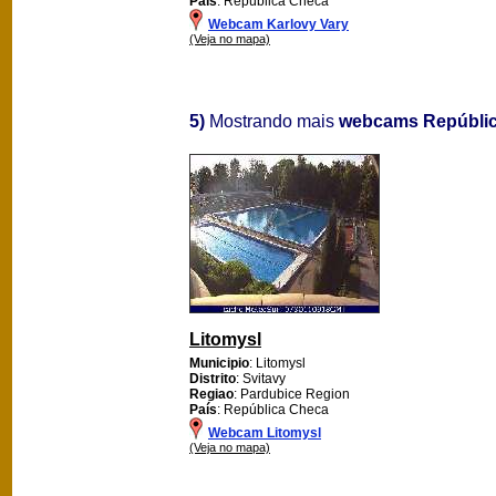
País
: República Checa
Webcam Karlovy Vary
(Veja no mapa)
5)
Mostrando mais
webcams Repúbli
Litomysl
Municipio
: Litomysl
Distrito
: Svitavy
Regiao
: Pardubice Region
País
: República Checa
Webcam Litomysl
(Veja no mapa)