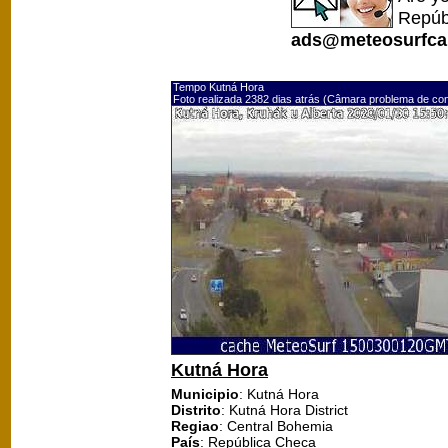
Repúb
ads@meteosurfca
Tempo Kutná Hora
Foto realizada 2382 dias atrás (Câmara problema de co
Kutná Hora
Municipio
: Kutná Hora
Distrito
: Kutná Hora District
Regiao
: Central Bohemia
País
: República Checa