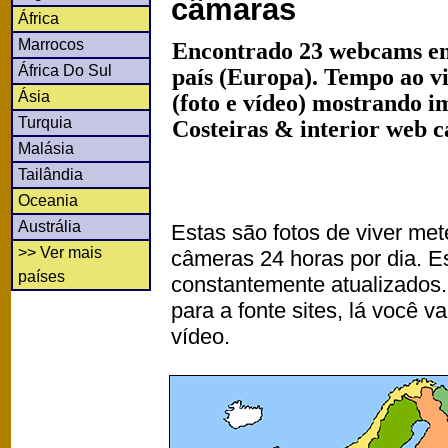
câmaras
África
Marrocos
Encontrado 23 webcams e
África Do Sul
país (Europa). Tempo ao v
Ásia
(foto e vídeo) mostrando i
Turquia
Costeiras & interior web 
Malásia
Tailândia
Oceania
Austrália
Estas são fotos de viver met
>> Ver mais
câmeras 24 horas por dia. 
países
constantemente atualizados.
para a fonte sites, lá você 
vídeo.