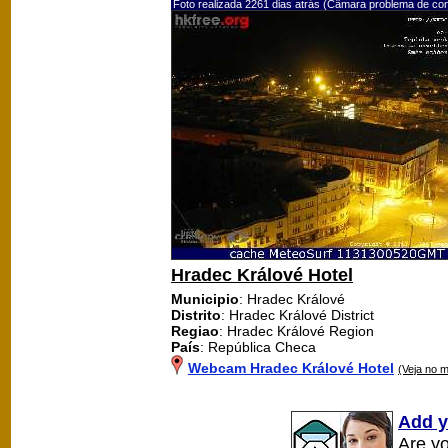
Foto realizada 2261 dias atrás (Câmara problema de co
Hradec Králové Hotel
Municipio
: Hradec Králové
Distrito
: Hradec Králové District
Regiao
: Hradec Králové Region
País
: República Checa
Webcam Hradec Králové Hotel
(Veja no 
Add y
Are y