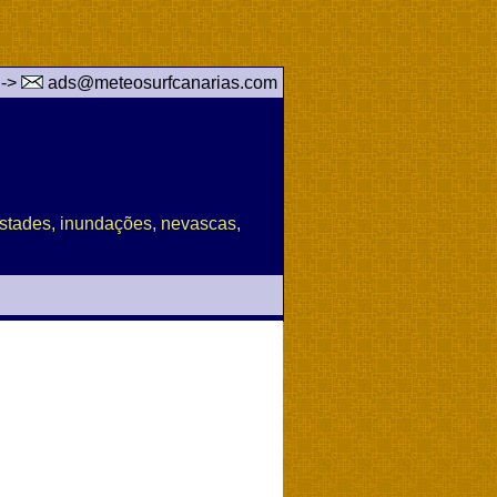
 ->
ads@meteosurfcanarias.com
pestades, inundações, nevascas,