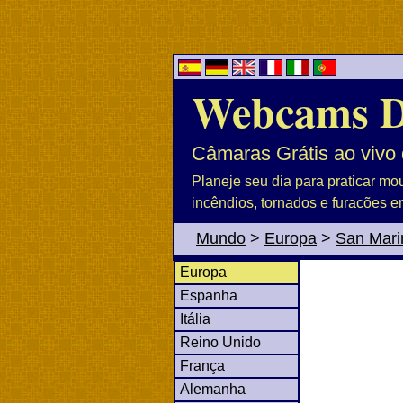
Webcams 
Câmaras Grátis ao vivo 
Planeje seu dia para praticar mo
incêndios, tornados e furacões e
Mundo
>
Europa
>
San Mari
Europa
Espanha
Itália
Reino Unido
França
Alemanha