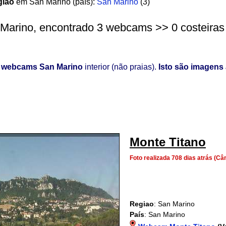
giao
em San Marino (país):
San Marino
(3)
Marino, encontrado 3 webcams >> 0 costeiras | 
o
webcams San Marino
interior (não praias).
Isto são imagens 
Monte Titano
Foto realizada 708 dias atrás (
Regiao
: San Marino
País
: San Marino