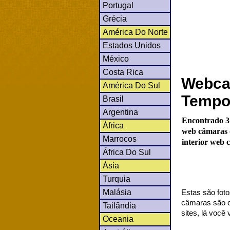
Portugal
Grécia
América Do Norte
Estados Unidos
México
Costa Rica
Webcam
América Do Sul
Tempo
Brasil
Argentina
Encontrado 3
África
web câmaras (
Marrocos
interior web 
África Do Sul
Ásia
Turquia
Malásia
Estas são foto
câmaras são co
Tailândia
sites, lá você
Oceania