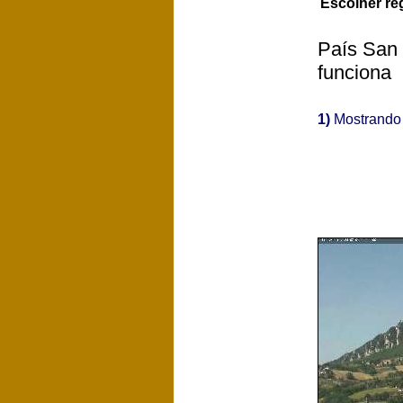
Escolher re
País San 
funciona
1)
Mostrand