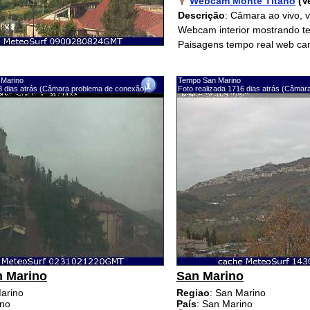
Webcam Monte Titano
(V
Descrição
: Câmara ao vivo, 
Webcam interior mostrando t
Paisagens tempo real web ca
 Marino
Tempo San Marino
73 dias atrás (Câmara problema de conexão)
Foto realizada 1716 dias atrás (Câma
n Marino
San Marino
Marino
Regiao
: San Marino
ino
País
: San Marino