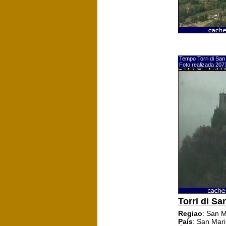
Tempo Torri di San
Foto realizada 20
Torri di Sa
Regiao
: San 
País
: San Mar