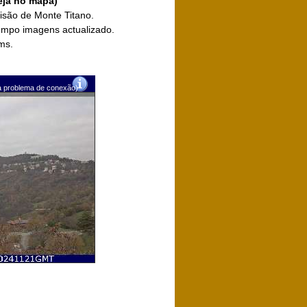
eja no mapa)
visão de Monte Titano.
empo imagens actualizado.
ms.
ra problema de conexão)