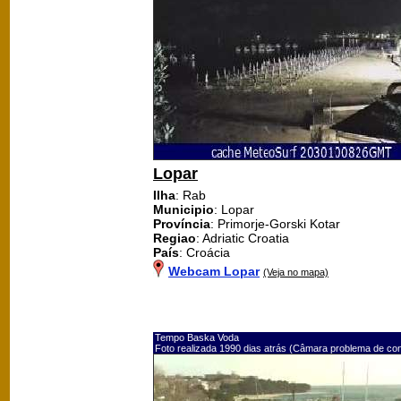
Lopar
Ilha
: Rab
Municipio
: Lopar
Província
: Primorje-Gorski Kotar
Regiao
: Adriatic Croatia
País
: Croácia
Webcam Lopar
(Veja no mapa)
Tempo Baska Voda
Foto realizada 1990 dias atrás (Câmara problema de co