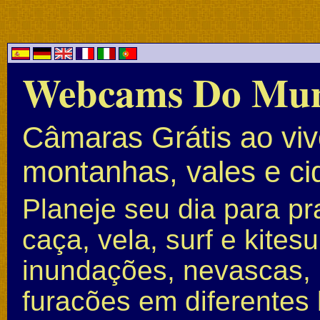
Webcams Do Mu
Câmaras Grátis ao vivo
montanhas, vales e c
Planeje seu dia para pr
caça, vela, surf e kite
inundações, nevascas, 
furacões em diferentes