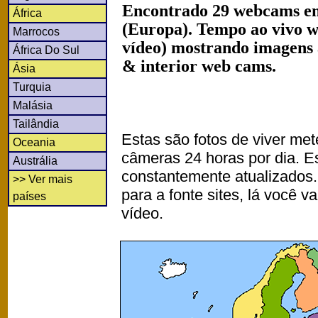
Encontrado 29 webcams em
África
(Europa). Tempo ao vivo w
Marrocos
vídeo) mostrando imagens a
África Do Sul
& interior web cams.
Ásia
Turquia
Malásia
Tailândia
Estas são fotos de viver met
Oceania
câmeras 24 horas por dia. 
Austrália
constantemente atualizados.
>> Ver mais
para a fonte sites, lá você 
países
vídeo.