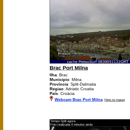
Brac Port Milna
Ilha
: Brac
Municipio
: Milna
Província
: Split-Dalmatia
Regiao
: Adriatic Croatia
País
: Croácia
Webcam Brac Port Milna
(Veja no mapa)
Tempo Split agora
Foto realizada 4 minutos atrás