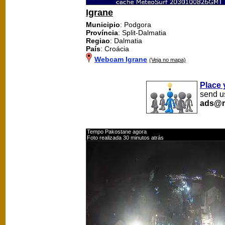
Igrane
Municipio
: Podgora
Província
: Split-Dalmatia
Regiao
: Dalmatia
País
: Croácia
Webcam Igrane
(Veja no mapa)
Place 
send us
ads@m
Tempo Pakostane agora
Foto realizada 30 minutos atrás