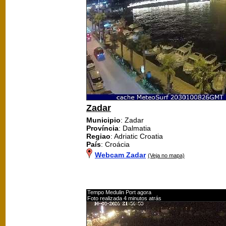
Zadar
Municipio
: Zadar
Província
: Dalmatia
Regiao
: Adriatic Croatia
País
: Croácia
Webcam Zadar
(Veja no mapa)
Tempo Medulin Port agora
Foto realizada 4 minutos atrás