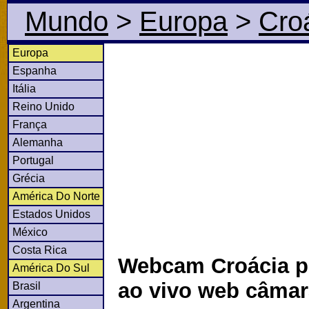
Mundo
>
Europa
>
Cro
Europa
Espanha
Itália
Reino Unido
França
Alemanha
Portugal
Grécia
América Do Norte
Estados Unidos
México
Costa Rica
Webcam Croácia p
América Do Sul
ao vivo web câma
Brasil
Argentina