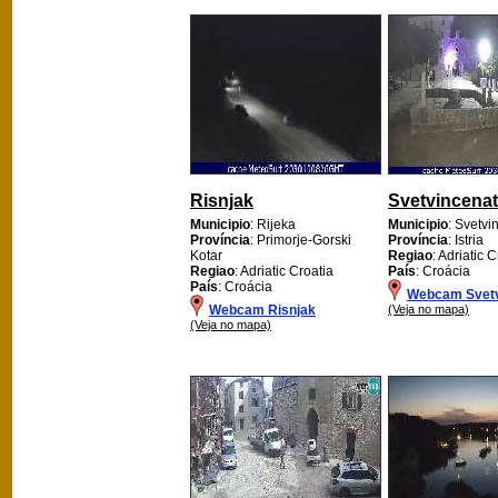
Risnjak
Svetvincenat
Municipio
: Rijeka
Municipio
: Svetvi
Província
: Primorje-Gorski
Província
: Istria
Kotar
Regiao
: Adriatic 
Regiao
: Adriatic Croatia
País
: Croácia
País
: Croácia
Webcam Svetv
Webcam Risnjak
(Veja no mapa)
(Veja no mapa)