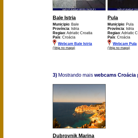
Bale Istria
Pula
Municipio
: Bale
Municipio
: Pula
Província
: Istria
Província
: Istria
Regiao
: Adriatic Croatia
Regiao
: Adriatic 
País
: Croácia
País
: Croácia
Webcam Bale Istria
Webcam Pula
(Veja no mapa)
(Veja no mapa)
3)
Mostrando mais
webcams Croácia
p
Dubrovnik Marina