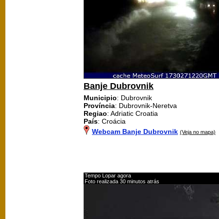
Banje Dubrovnik
Municipio
: Dubrovnik
Província
: Dubrovnik-Neretva
Regiao
: Adriatic Croatia
País
: Croácia
Webcam Banje Dubrovnik
(Veja no mapa)
Tempo Lopar agora
Foto realizada 30 minutos atrás