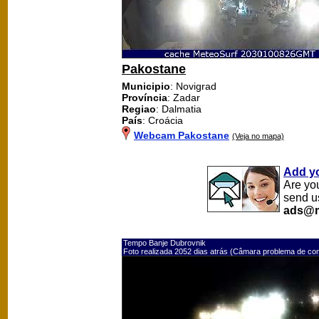
Pakostane
Municipio
: Novigrad
Província
: Zadar
Regiao
: Dalmatia
País
: Croácia
Webcam Pakostane
(Veja no mapa)
Add y
Are yo
send u
ads@m
Tempo Banje Dubrovnik
Foto realizada 2052 dias atrás (Câmara problema de co