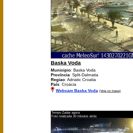
Baska Voda
Municipio
: Baska Voda
Província
: Split-Dalmatia
Regiao
: Adriatic Croatia
País
: Croácia
Webcam Baska Voda
(Veja no mapa)
Tempo Zadar agora
Foto realizada 30 minutos atrás