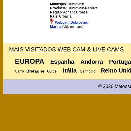
Municipio
: Dubrovnik
Província
: Dubrovnik-Neretva
Regiao
: Adriatic Croatia
País
: Croácia
Webcam Dubrovnik
Marina
(Veja no mapa)
MAIS VISITADOS WEB CAM & LIVE CAMS
EUROPA
Espanha
Andorra
Portuga
Itália
Reino Uni
Bretagne
Carro
Guidel
Cannobio
© 2026 Meteosu