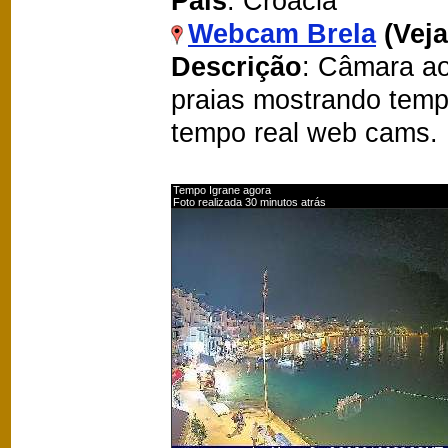
País
: Croácia
Webcam Brela
(Vej
Descrição
: Câmara ao
praias mostrando temp
tempo real web cams.
Tempo Igrane agora
Foto realizada 30 minutos atrás