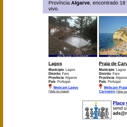
Província
Algarve
, encontrado 18
vivo.
Lagos
Praia de Car
Municipio
: Lagos
Municipio
: Lagoa
Distrito
: Faro
Distrito
: Faro
Província
: Algarve
Província
: Algarv
País
: Portugal
País
: Portugal
Webcam Lagos
Webcam Praia
(Veja no mapa)
Carvoeiro
(Veja n
Place 
send us
ads@m