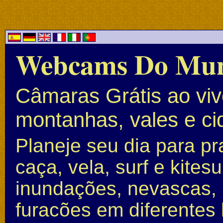
Webcams Do Mu
Câmaras Grátis ao vivo
montanhas, vales e c
Planeje seu dia para pr
caça, vela, surf e kite
inundações, nevascas, 
furacões em diferentes