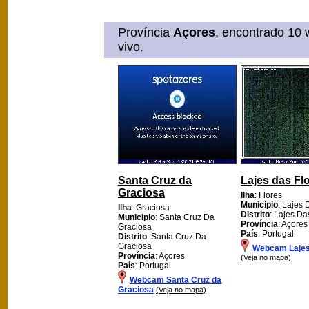
Província
Açores
, encontrado 10
vivo.
Santa Cruz da
Lajes das Fl
Graciosa
Ilha
: Flores
Municipio
: Lajes 
Ilha
: Graciosa
Distrito
: Lajes Da
Municipio
: Santa Cruz Da
Província
: Açores
Graciosa
País
: Portugal
Distrito
: Santa Cruz Da
Graciosa
Webcam Lajes
Província
: Açores
(Veja no mapa)
País
: Portugal
Webcam Santa Cruz da
Graciosa
(Veja no mapa)