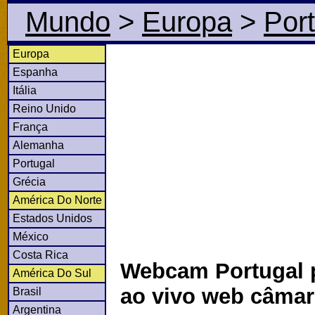
Mundo
>
Europa
>
Por
Europa
Espanha
Itália
Reino Unido
França
Alemanha
Portugal
Grécia
América Do Norte
Estados Unidos
México
Costa Rica
Webcam Portugal 
América Do Sul
ao vivo web câma
Brasil
Argentina