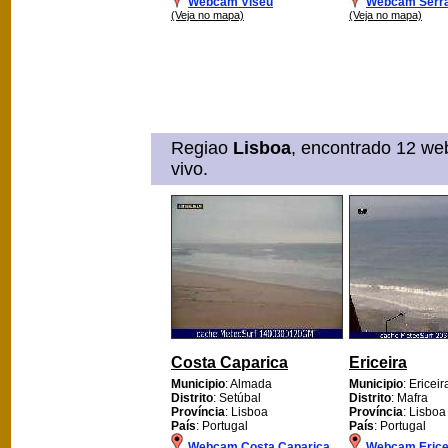
Webcam Viseu
Webcam Serra
(Veja no mapa)
(Veja no mapa)
Regiao
Lisboa
, encontrado 12 we
vivo.
Costa Caparica
Ericeira
Municipio
: Almada
Municipio
: Ericeir
Distrito
: Setúbal
Distrito
: Mafra
Província
: Lisboa
Província
: Lisboa
País
: Portugal
País
: Portugal
Webcam Costa Caparica
Webcam Erice