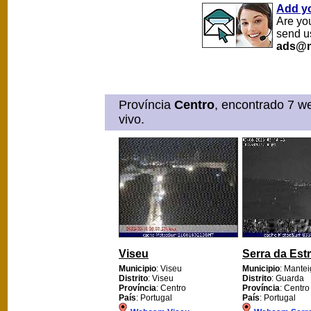
Add y
Are yo
send u
ads@m
Província
Centro
, encontrado 7 w
vivo.
Viseu
Serra da Estr
Municipio
: Viseu
Municipio
: Mante
Distrito
: Viseu
Distrito
: Guarda
Província
: Centro
Província
: Centro
País
: Portugal
País
: Portugal