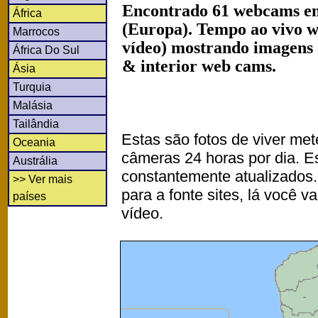
Encontrado 61 webcams em
África
(Europa). Tempo ao vivo w
Marrocos
vídeo) mostrando imagens a
África Do Sul
& interior web cams.
Ásia
Turquia
Malásia
Tailândia
Estas são fotos de viver met
Oceania
câmeras 24 horas por dia. 
Austrália
constantemente atualizados.
>> Ver mais
para a fonte sites, lá você 
países
vídeo.