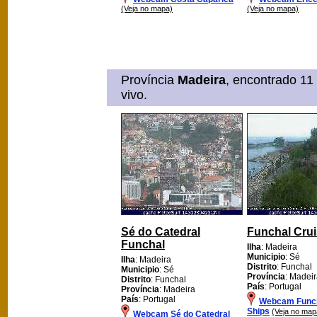
(Veja no mapa)
(Veja no mapa)
Província
Madeira
, encontrado 11
vivo.
Sé do Catedral
Funchal Crui
Funchal
Ilha
: Madeira
Municipio
: Sé
Ilha
: Madeira
Distrito
: Funchal
Municipio
: Sé
Província
: Madei
Distrito
: Funchal
País
: Portugal
Província
: Madeira
País
: Portugal
Webcam Funch
Ships
(Veja no map
Webcam Sé do Catedral