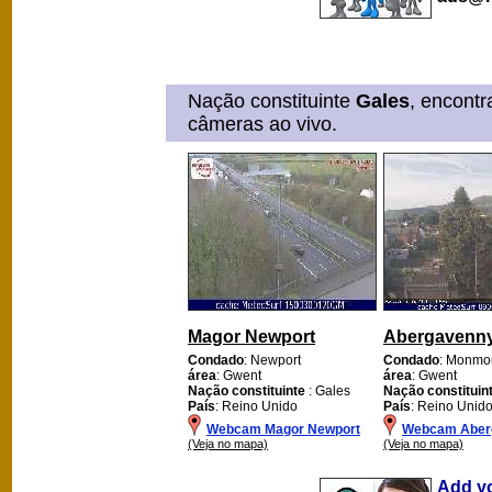
Nação constituinte
Gales
, encont
câmeras ao vivo.
Magor Newport
Abergavenn
Condado
: Newport
Condado
: Monmo
área
: Gwent
área
: Gwent
Nação constituinte
: Gales
Nação constituin
País
: Reino Unido
País
: Reino Unid
Webcam Magor Newport
Webcam Aber
(Veja no mapa)
(Veja no mapa)
Add y