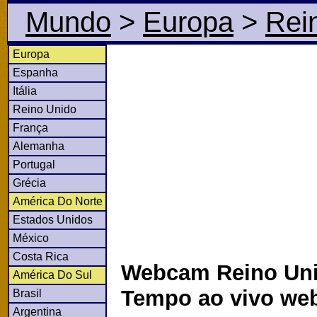
Mundo
>
Europa
>
Rei
Europa
Espanha
Itália
Reino Unido
França
Alemanha
Portugal
Grécia
América Do Norte
Estados Unidos
México
Costa Rica
Webcam Reino Uni
América Do Sul
Tempo ao vivo we
Brasil
Argentina