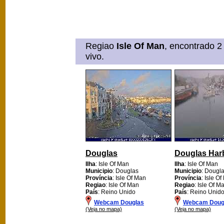
Regiao
Isle Of Man
, encontrado 2
vivo.
Douglas
Douglas Har
Ilha
: Isle Of Man
Ilha
: Isle Of Man
Municipio
: Douglas
Municipio
: Dougl
Província
: Isle Of Man
Província
: Isle O
Regiao
: Isle Of Man
Regiao
: Isle Of M
País
: Reino Unido
País
: Reino Unid
Webcam Douglas
Webcam Dougl
(Veja no mapa)
(Veja no mapa)