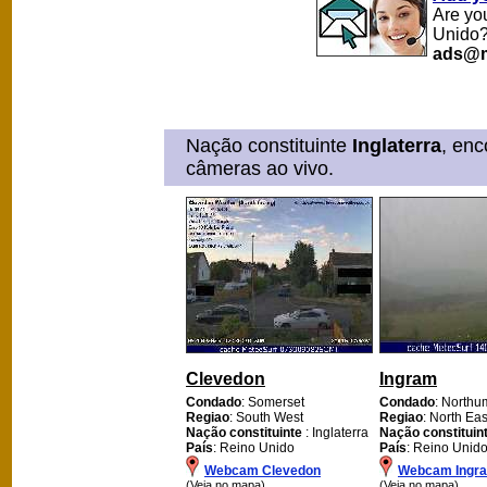
Are yo
Unido?
ads@m
Nação constituinte
Inglaterra
, en
câmeras ao vivo.
Clevedon
Ingram
Condado
: Somerset
Condado
: Northu
Regiao
: South West
Regiao
: North Eas
Nação constituinte
: Inglaterra
Nação constituin
País
: Reino Unido
País
: Reino Unid
Webcam Clevedon
Webcam Ingr
(Veja no mapa)
(Veja no mapa)