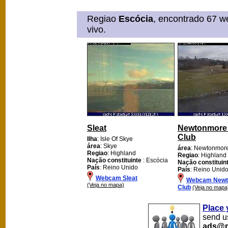
Regiao
Escócia
, encontrado 67 w
vivo.
Sleat
Newtonmore 
Club
Ilha
: Isle Of Skye
área
: Skye
área
: Newtonmor
Regiao
: Highland
Regiao
: Highland
Nação constituinte
: Escócia
Nação constituin
País
: Reino Unido
País
: Reino Unid
Webcam Sleat
Webcam Newt
(Veja no mapa)
Club
(Veja no mapa
Place 
send us
ads@m