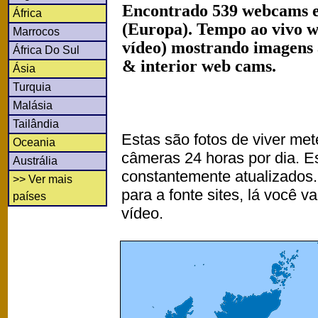
Encontrado 539 webcams e
África
(Europa). Tempo ao vivo w
Marrocos
vídeo) mostrando imagens a
África Do Sul
& interior web cams.
Ásia
Turquia
Malásia
Tailândia
Estas são fotos de viver met
Oceania
câmeras 24 horas por dia. 
Austrália
constantemente atualizados.
>> Ver mais
para a fonte sites, lá você 
países
vídeo.