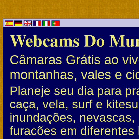
Webcams Do Mu
Câmaras Grátis ao vivo
montanhas, vales e c
Planeje seu dia para pr
caça, vela, surf e kite
inundações, nevascas, 
furacões em diferentes