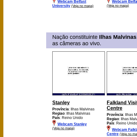
Webcam Belfast
Webcam Belfa
University
(Veja no mapa)
(Veja no mapa)
Nação constituinte
Ilhas Malvinas
as câmeras ao vivo.
Stanley
Falkland Visi
Centre
Província
: Ilhas Malvinas
Regiao
: Ilhas Malvinas
Província
: Ilhas 
País
: Reino Unido
Regiao
: Ilhas Mal
País
: Reino Unid
Webcam Stanley
(Veja no mapa)
Webcam Falkla
Centre
(Veja no m