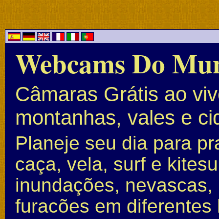
Webcams Do Mu
Câmaras Grátis ao vivo
montanhas, vales e c
Planeje seu dia para pr
caça, vela, surf e kite
inundações, nevascas, 
furacões em diferentes