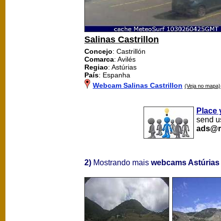
Salinas Castrillon
Concejo
: Castrillón
Comarca
: Avilés
Regiao
: Astúrias
País
: Espanha
Webcam Salinas Castrillon
(Veja no mapa)
Place 
send us
ads@m
2)
Mostrando mais
webcams Astúrias