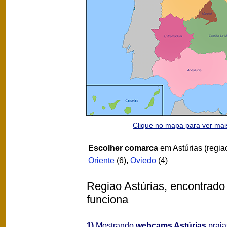
Clique no mapa para ver ma
Escolher comarca
em Astúrias (regia
Oriente
(6)
,
Oviedo
(4)
Regiao Astúrias, encontrado 
funciona
1)
Mostrando
webcams Astúrias
praias