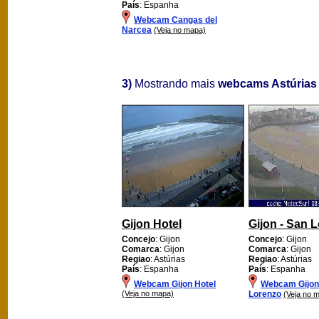
País
: Espanha
Webcam Cangas del
Narcea
(Veja no mapa)
3)
Mostrando mais
webcams Astúrias
Gijon Hotel
Gijon - San 
Concejo
: Gijon
Concejo
: Gijon
Comarca
: Gijon
Comarca
: Gijon
Regiao
: Astúrias
Regiao
: Astúrias
País
: Espanha
País
: Espanha
Webcam Gijon Hotel
Webcam Gijon
(Veja no mapa)
Lorenzo
(Veja no 