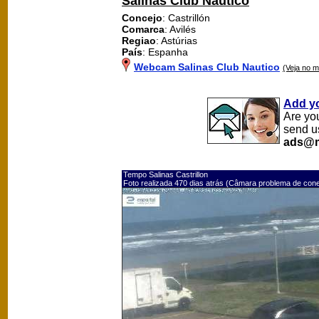
Salinas Club Nautico
Concejo
: Castrillón
Comarca
: Avilés
Regiao
: Astúrias
País
: Espanha
Webcam Salinas Club Nautico
(Veja no 
Add y
Are yo
send u
ads@m
Tempo Salinas Castrillon
Foto realizada 470 dias atrás (Câmara problema de con