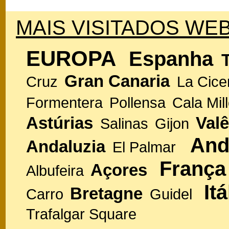
MAIS VISITADOS WEB
EUROPA
Espanha
Gran Canaria
Cruz
La Cice
Formentera
Pollensa
Cala Mill
Astúrias
Valê
Salinas
Gijon
And
Andaluzia
El Palmar
França
Açores
Albufeira
Itá
Bretagne
Carro
Guidel
Trafalgar Square