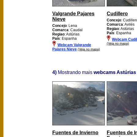
Valgrande Pajares
Cudillero
Nieve
Concejo
: Cudiller
Comarca
: Avilés
Concejo
: Lena
Regiao
: Astúrias
Comarca
: Caudal
País
: Espanha
Regiao
: Astúrias
País
: Espanha
Webcam Cudil
(Veja no mapa)
Webcam Valgrande
Pajares Nieve
(Veja no mapa)
4)
Mostrando mais
webcams Astúrias
Fuentes de Invierno
Fuentes de I