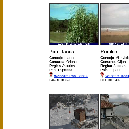
Poo Llanes
Rodiles
Concejo
: Llanes
Concejo
: Villavic
Comarca
: Oriente
Comarca
: Gijon
Regiao
: Astúrias
Regiao
: Astúrias
País
: Espanha
País
: Espanha
Webcam Poo Llanes
Webcam Rodi
(Veja no mapa)
(Veja no mapa)