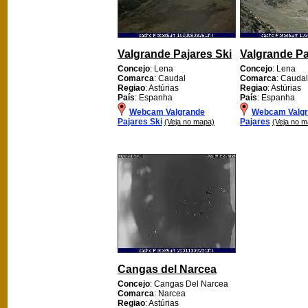
Valgrande Pajares Ski
Valgrande Pa
Concejo
: Lena
Concejo
: Lena
Comarca
: Caudal
Comarca
: Caudal
Regiao
: Astúrias
Regiao
: Astúrias
País
: Espanha
País
: Espanha
Webcam Valgrande
Webcam Valg
Pajares Ski
Pajares
(Veja no mapa)
(Veja no 
Cangas del Narcea
Concejo
: Cangas Del Narcea
Comarca
: Narcea
Regiao
: Astúrias