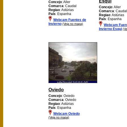
Esqui
Concejo
: Aller
Comarca
: Caudal
Concejo
: Aller
Regiao
: Astúrias
Comarca
: Caudal
País
: Espanha
Regiao
: Astúrias
País
: Espanha
Webcam Fuentes de
Invierno
(Veja no mapa)
Webcam Fuent
Invierno Esqui
(V
Oviedo
Concejo
: Oviedo
Comarca
: Oviedo
Regiao
: Astúrias
País
: Espanha
Webcam Oviedo
(Veja no mapa)