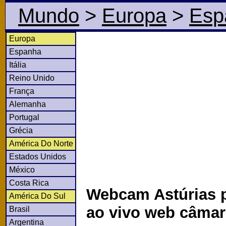
Mundo
>
Europa
>
Esp
Europa
Espanha
Itália
Reino Unido
França
Alemanha
Portugal
Grécia
América Do Norte
Estados Unidos
México
Costa Rica
Webcam Astúrias 
América Do Sul
ao vivo web câma
Brasil
Argentina