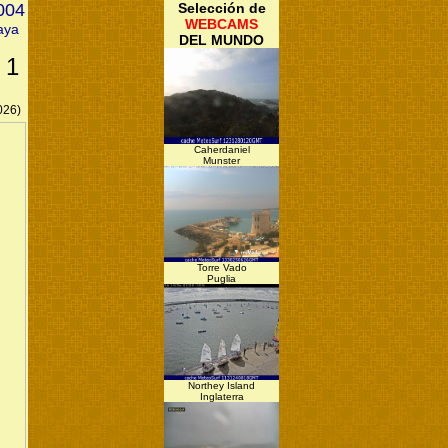
2004
Selección de
WEBCAMS
aya
DEL MUNDO
 1
026)
Caherdaniel
Munster
Torre Vado
Puglia
Northey Island
Inglaterra