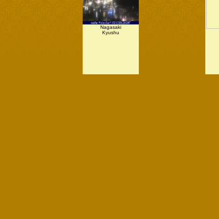
Nagasaki
Kyushu