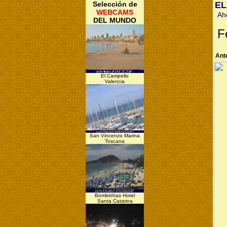
Selección de
EL
WEBCAMS
Ah
DEL MUNDO
F
Ant
El Campello
Valencia
San Vincenzo Marina
Toscana
Bombinhas Hotel
Santa Catarina