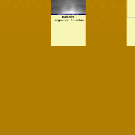
Barcarès
Languedoc Roussillon