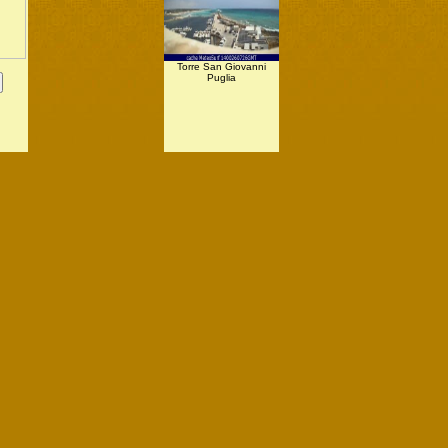
Torre San Giovanni
Puglia