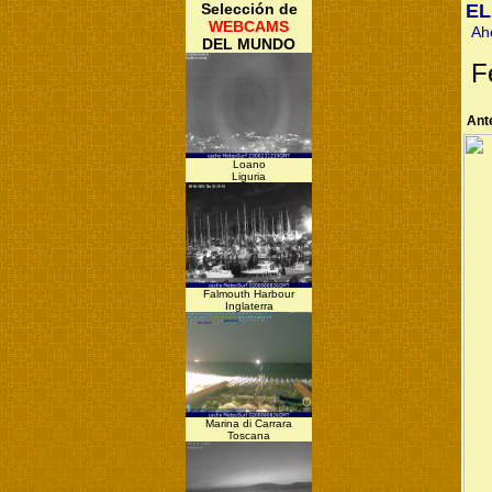
Selección de
EL
WEBCAMS
Ah
DEL MUNDO
F
Ant
Loano
Liguria
Falmouth Harbour
Inglaterra
Marina di Carrara
Toscana