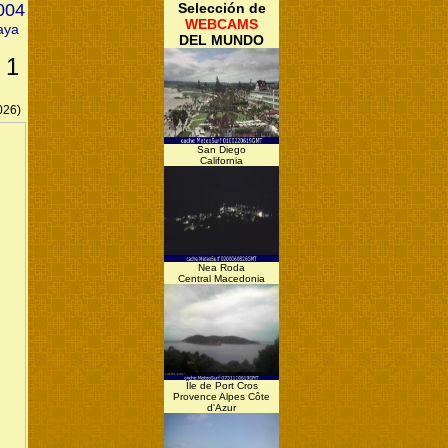
2004
Selección de
WEBCAMS
aya
DEL MUNDO
 1
026)
San Diego
California
Nea Roda
Central Macedonia
Île de Port Cros
Provence Alpes Côte
d'Azur