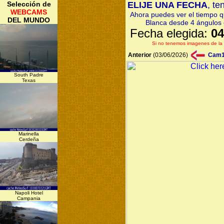
Selección de
ELIJE UNA FECHA
, te
WEBCAMS
Ahora puedes ver el tiempo q
DEL MUNDO
Blanca desde 4 ángulos d
Fecha elegida:
04
Si no tenemos imagenes de la 
Anterior
(03/06/2026)
Cam
South Padre
Texas
Marinella
Cerdeña
Napoli Hotel
Campania