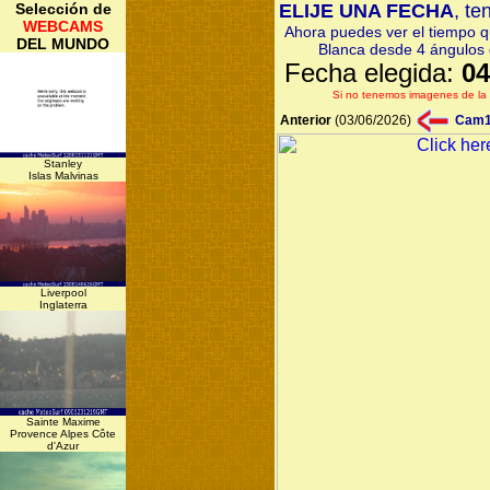
Selección de
ELIJE UNA FECHA
, te
WEBCAMS
Ahora puedes ver el tiempo q
DEL MUNDO
Blanca desde 4 ángulos d
Fecha elegida:
04
Si no tenemos imagenes de la 
Anterior
(03/06/2026)
Cam
Stanley
Islas Malvinas
Liverpool
Inglaterra
Sainte Maxime
Provence Alpes Côte
d'Azur