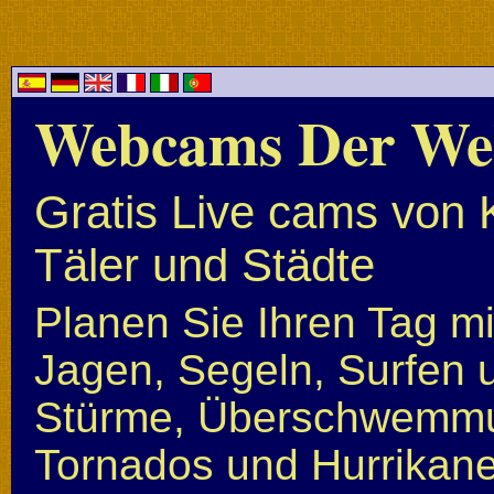
Webcams Der We
Gratis Live cams von 
Täler und Städte
Planen Sie Ihren Tag mi
Jagen, Segeln, Surfen u
Stürme, Überschwemmun
Tornados und Hurrikan