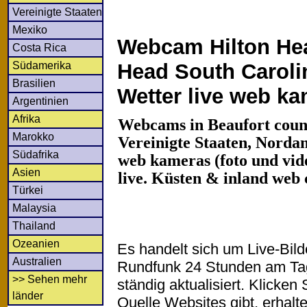
Vereinigte Staaten
Mexiko
Webcam Hilton Hea
Costa Rica
Südamerika
Head South Caroli
Brasilien
Wetter live web k
Argentinien
Afrika
Webcams in Beaufort count
Marokko
Vereinigte Staaten, Nordam
Südafrika
web kameras (foto und vide
Asien
live. Küsten & inland web
Türkei
Malaysia
Thailand
Ozeanien
Es handelt sich um Live-Bil
Australien
Rundfunk 24 Stunden am T
>> Sehen mehr
ständig aktualisiert. Klicken 
länder
Quelle Websites gibt, erhalt