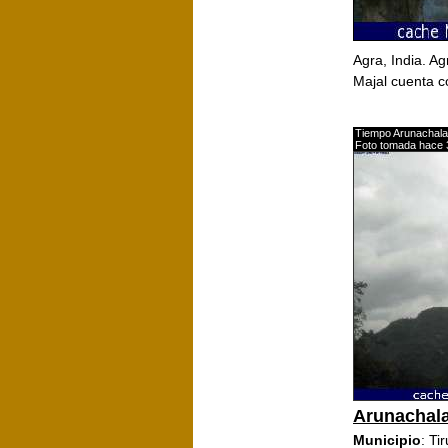
Agra, India. Ag
Majal cuenta c
Tiempo Arunachala
Foto tomada hace 
Arunachal
Municipio
: Ti