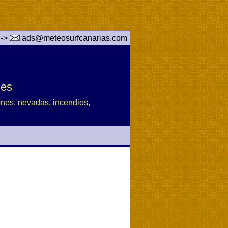
 ->
ads@meteosurfcanarias.com
des
iones, nevadas, incendios,