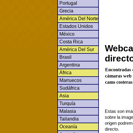
Portugal
Grecia
América Del Norte
Estados Unidos
México
Costa Rica
Webcam
América Del Sur
direct
Brasil
Argentina
Encontradas 4
África
cámaras web (
Marruecos
cams costeras 
Sudáfrica
Asia
Turquía
Malasia
Estas son imág
sobre la image
Tailandia
origen podrem
Oceanía
directo.