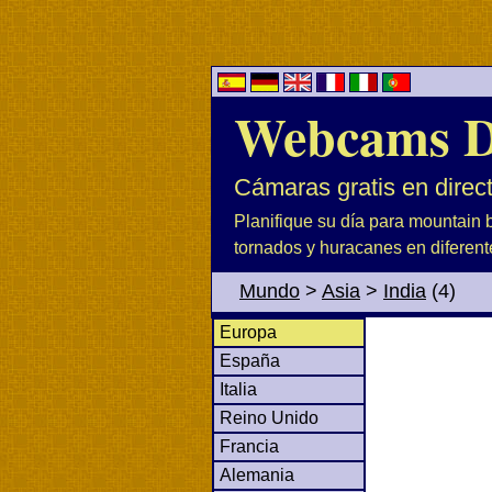
Webcams D
Cámaras gratis en direc
Planifique su día para mountain b
tornados y huracanes en diferent
Mundo
>
Asia
>
India
(4)
Europa
España
Italia
Reino Unido
Francia
Alemania