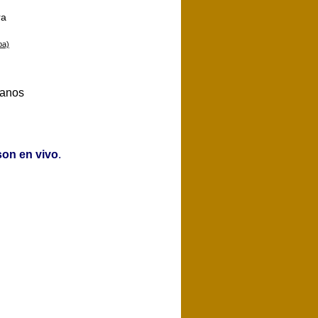
ra
pa)
íanos
son en vivo
.