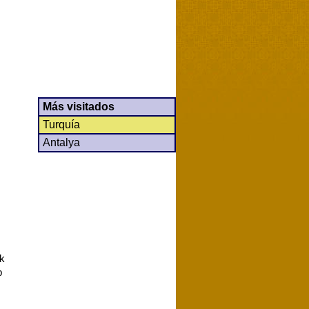
Más visitados
Turquía
Antalya
ck
b