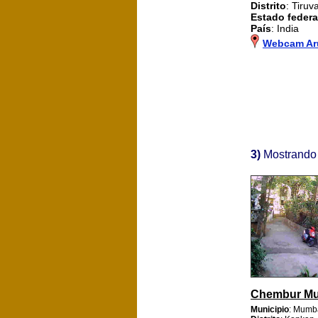
Distrito
: Tiru
Estado feder
País
: India
Webcam Ar
3)
Mostrando
Chembur M
Municipio
: Mumb