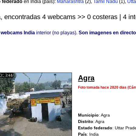
o federado
en India (país):
Maharashtra
(2)
,
Tamil Nadu
(1)
,
Utt
a, encontradas 4 webcams >> 0 costeras | 4 inte
o
webcams India
interior (no playas).
Son imagenes en directo
Agra
Foto tomada hace 2820 dias (Cá
Municipio
: Agra
Distrito
: Agra
Estado federado
: Uttar Prad
País
: India