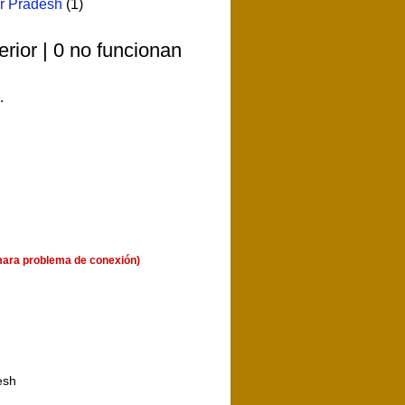
ar Pradesh
(1)
rior | 0 no funcionan
.
mara problema de conexión)
esh