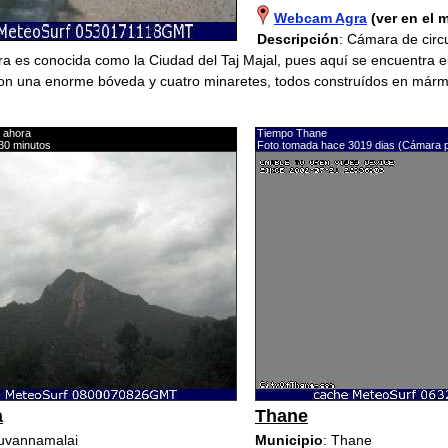
Webcam Agra
(ver en el 
Descripción
: Cámara de circu
ra es conocida como la Ciudad del Taj Majal, pues aquí se encuentra el
on una enorme bóveda y cuatro minaretes, todos construídos en mármo
 ahora
Tiempo Thane
30 minutos
Foto tomada hace 3019 dias (Cámara 
a
Thane
ruvannamalai
Municipio
: Thane