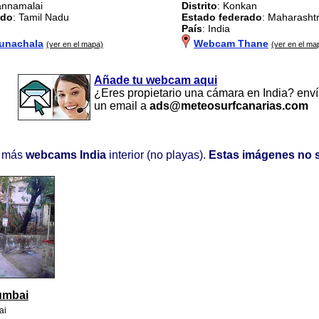
vannamalai
Distrito
: Konkan
ado
: Tamil Nadu
Estado federado
: Maharasht
País
: India
unachala
Webcam Thane
(ver en el mapa)
(ver en el ma
Añade tu webcam aqui
¿Eres propietario una cámara en India? env
un email a
ads@meteosurfcanarias.com
 más
webcams India
interior (no playas).
Estas imágenes no 
umbai
ai