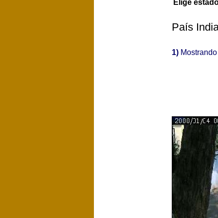
Elige estad
País Indi
1)
Mostrand