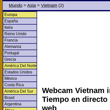
Mundo
>
Asia
>
Vietnam
(2)
Europa
España
Italia
Reino Unido
Francia
Alemania
Portugal
Grecia
América Del Norte
Estados Unidos
México
Costa Rica
Webcam Vietnam in
América Del Sur
Tiempo en directo
Brasil
Argentina
web