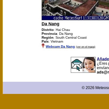
Da Nang
Distrito
: Hai Chau
Provincia
: Da Nang
Región
: South Central Coast
País
: Vietnam
Webcam Da Nang
(ver en el mapa)
Añade
¿Eres 
envían
ads@m
© 2026 Meteosu