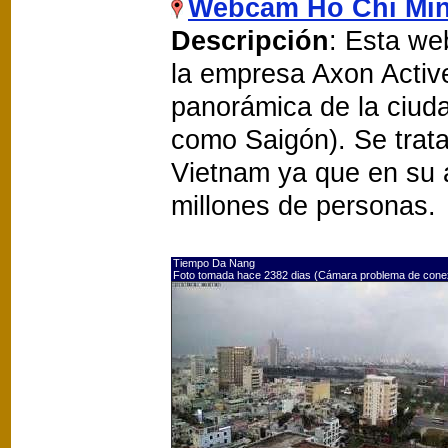
Webcam Ho Chi Mi
Descripción
: Esta we
la empresa Axon Activ
panorámica de la ciud
como Saigón). Se trat
Vietnam ya que en su 
millones de personas.
Tiempo Da Nang
Foto tomada hace 2382 dias (Cámara problema de cone