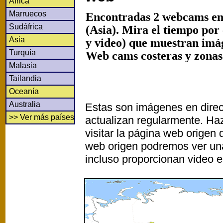
África
Marruecos
Encontradas 2 webcams en
Sudáfrica
(Asia). Mira el tiempo por
Asia
y video) que muestran imág
Turquía
Web cams costeras y zonas 
Malasia
Tailandia
Oceanía
Australia
Estas son imágenes en direc
>> Ver más países
actualizan regularmente. Haz
visitar la página web origen
web origen podremos ver un
incluso proporcionan video e