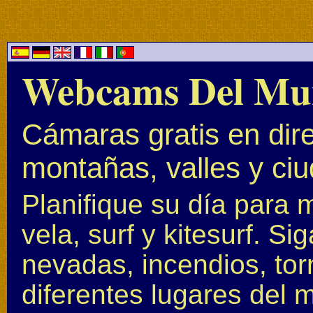
Webcams Del Mu
Cámaras gratis en dire
montañas, valles y ci
Planifique su día para 
vela, surf y kitesurf. S
nevadas, incendios, to
diferentes lugares del 