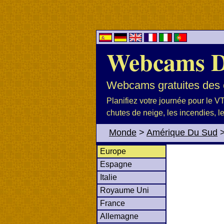
Webcams 
Webcams gratuites des c
Planifiez votre journée pour le VTT
chutes de neige, les incendies, l
Monde
>
Amérique Du Sud
Europe
Espagne
Italie
Royaume Uni
France
Allemagne