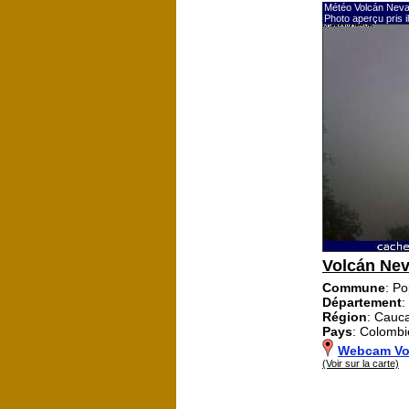
Météo Volcán Neva
Photo aperçu pris 
Volcán Nev
Commune
: P
Département
:
Région
: Cauc
Pays
: Colombi
Webcam Vol
(Voir sur la carte)