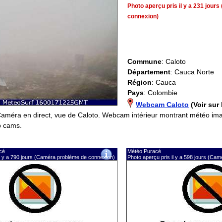
Photo aperçu pris il y a 231 jou
connexion)
Commune
: Caloto
Département
: Cauca Norte
Région
: Cauca
Pays
: Colombie
Webcam Caloto
(Voir sur 
Caméra en direct, vue de Caloto. Webcam intérieur montrant météo im
b cams.
cé
Météo Puracé
il y a 790 jours (Caméra problème de connexion)
Photo aperçu pris il y a 598 jours (Ca