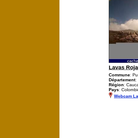
Lavas Roja
Commune
: P
Département
:
Région
: Cauc
Pays
: Colombi
Webcam La