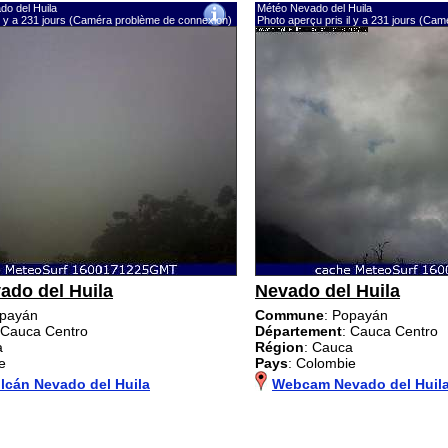
do del Huila
Météo Nevado del Huila
il y a 231 jours (Caméra problème de connexion)
Photo aperçu pris il y a 231 jours (Ca
ado del Huila
Nevado del Huila
opayán
Commune
: Popayán
 Cauca Centro
Département
: Cauca Centro
a
Région
: Cauca
e
Pays
: Colombie
cán Nevado del Huila
Webcam Nevado del Huil