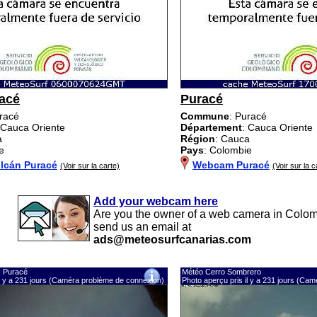
acé
Puracé
uracé
Commune
: Puracé
 Cauca Oriente
Département
: Cauca Oriente
a
Région
: Cauca
e
Pays
: Colombie
lcán Puracé
Webcam Puracé
(Voir sur la carte)
(Voir sur la c
Add your webcam here
Are you the owner of a web camera in Colo
send us an email at
ads@meteosurfcanarias.com
s Puracé
Météo Cerro Sombrero
il y a 231 jours (Caméra problème de connexion)
Photo aperçu pris il y a 231 jours (Ca