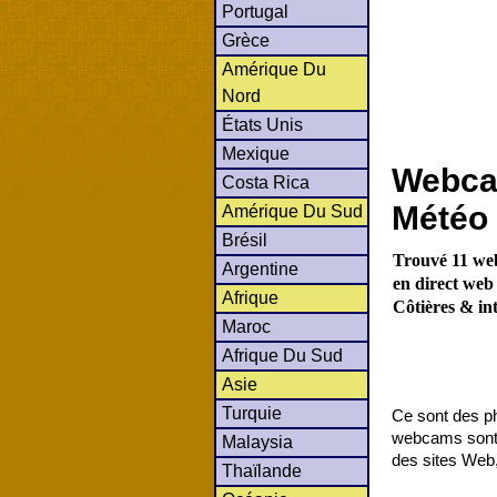
Portugal
Grèce
Amérique Du
Nord
États Unis
Mexique
Webcam
Costa Rica
Météo 
Amérique Du Sud
Brésil
Trouvé 11 we
Argentine
en direct web
Afrique
Côtières & in
Maroc
Afrique Du Sud
Asie
Turquie
Ce sont des ph
webcams sont c
Malaysia
des sites Web,
Thaïlande