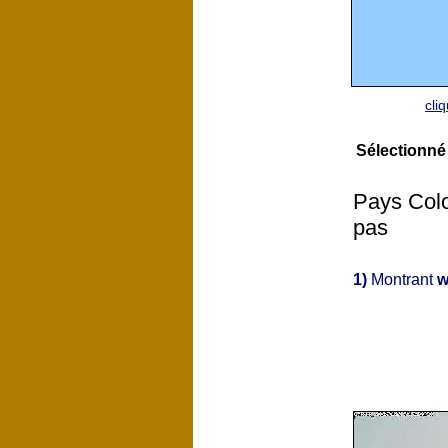
cli
Sélectionné
Pays Colo
pas
1)
Montrant
w