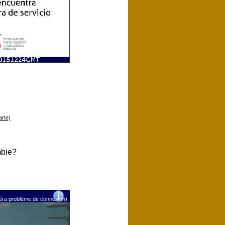
arte)
mbie?
méra problème de connexion)