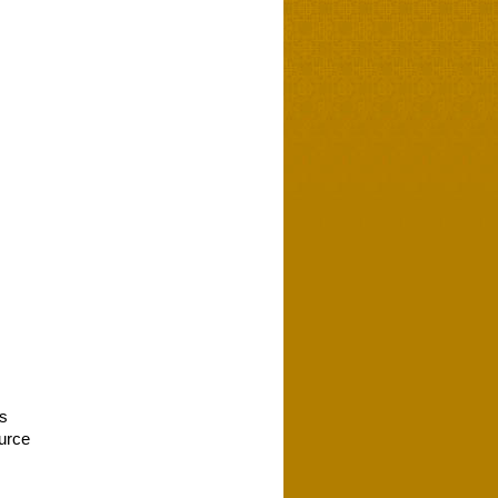
es
urce