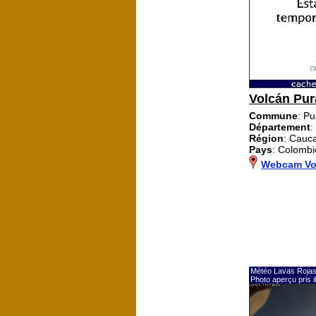
Volcán Pur
Commune
: P
Département
:
Région
: Cauc
Pays
: Colombi
Webcam Vo
Météo Lavas Roja
Photo aperçu pris 