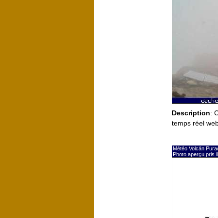
Description
: 
temps réel we
Météo Volcán Pura
Photo aperçu pris 