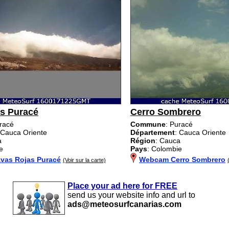
s Puracé
Cerro Sombrero
uracé
Commune
: Puracé
 Cauca Oriente
Département
: Cauca Oriente
a
Région
: Cauca
e
Pays
: Colombie
vas Rojas Puracé
Webcam Cerro Sombrero
(Voir sur la carte)
Place your ad here for FREE
send us your website info and url to
ads@meteosurfcanarias.com