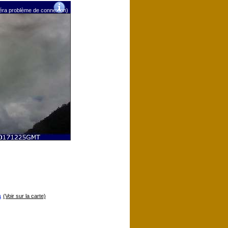
méra problème de connexion)
a
(Voir sur la carte)