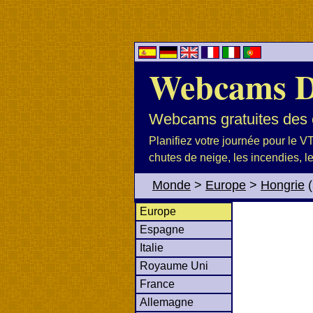
Webcams 
Webcams gratuites des c
Planifiez votre journée pour le VTT
chutes de neige, les incendies, l
Monde
>
Europe
>
Hongrie
(
Europe
Espagne
Italie
Royaume Uni
France
Allemagne