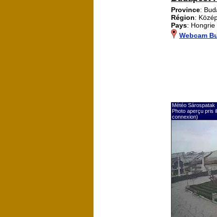
Province
: Bud
Région
: Közé
Pays
: Hongrie
Webcam Bu
Météo Sárospatak
Photo aperçu pris 
connexion)