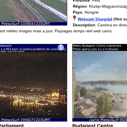
Province
: Pest
Région
: Közép-Magyarorszá
Pays
: Hongrie
Webcam Visegrád
(Voir s
Description
: Caméra en dire
rant météo images mise a jour. Paysages temps réel web cams.
rliament
Météo Budapest Centre maintenant
il y a 954 jours (Caméra problème de connexion)
Photo aperçu pris il y a 8 minutes
arliament
Budapest Centre