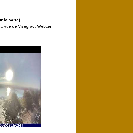
g
ur la carte)
ct, vue de Visegrád. Webcam