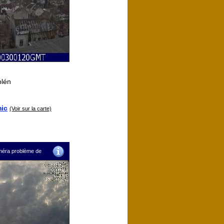
plén
ic
(Voir sur la carte)
améra problème de