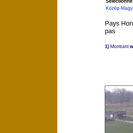
Sélectionné
Közép-Magy
Pays Hong
pas
1)
Montrant
w