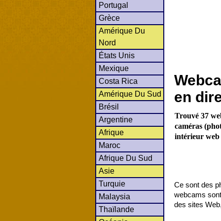
Portugal
Grèce
Amérique Du
Nord
États Unis
Mexique
Webcam
Costa Rica
en dir
Amérique Du Sud
Brésil
Trouvé 37 we
Argentine
caméras (phot
Afrique
intérieur web
Maroc
Afrique Du Sud
Asie
Turquie
Ce sont des ph
webcams sont c
Malaysia
des sites Web,
Thaïlande