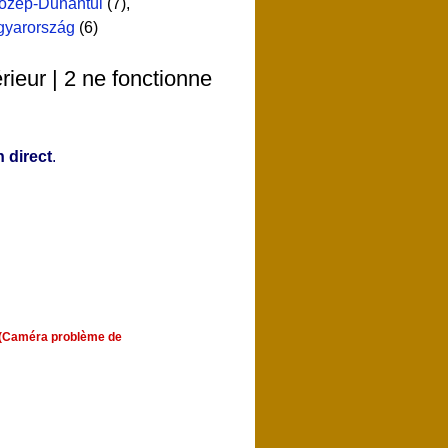
özép-Dunántúl
(7)
,
yarország
(6)
ieur | 2 ne fonctionne
 direct
.
rs (Caméra problème de