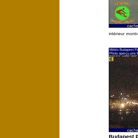
intérieur mont
Météo Budapest Pa
Photo aperçu pris 
Budapest P