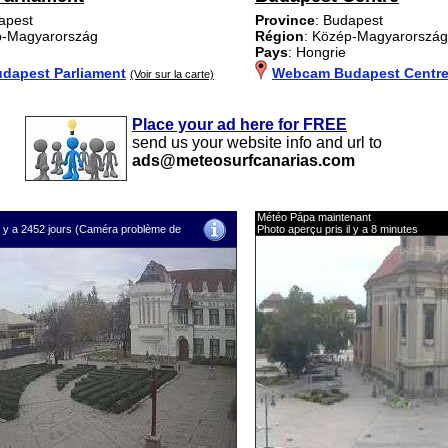
apest
Province
: Budapest
p-Magyarország
Région
: Közép-Magyarország
Pays
: Hongrie
dapest Parliament
Webcam Budapest Centr
(Voir sur la carte)
Place your ad here for FREE
send us your website info and url to
ads@meteosurfcanarias.com
Météo Pápa maintenant
il y a 2452 jours (Caméra problème de
Photo aperçu pris il y a 8 minutes