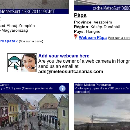
Pápa
k
Province
: Veszprém
rsod-Abaúj-Zemplén
Région
: Közép-Dunántúl
k-Magyarország
Pays
: Hongrie
Webcam Pápa
(Voir sur la cart
rospatak
(Voir sur la carte)
Add your webcam here
Are you the owner of a web camera in Hongr
send us an email at
ads@meteosurfcanarias.com
Centre
Météo Miskolc Panoramic
il y a 2381 jours (Caméra problème de
Photo aperçu pris il y a 2381 jours (C
connexion)