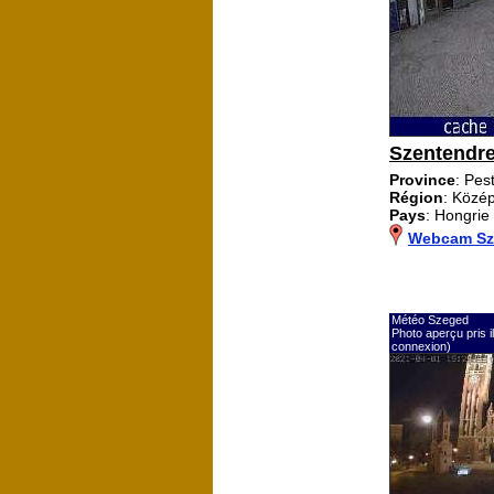
Szentendre
Province
: Pes
Région
: Közé
Pays
: Hongrie
Webcam Sz
Météo Szeged
Photo aperçu pris 
connexion)