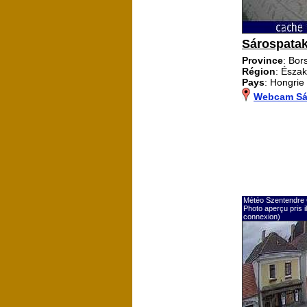
Sárospata
Province
: Bo
Région
: Észa
Pays
: Hongrie
Webcam Sá
Météo Szentendre 
Photo aperçu pris 
connexion)