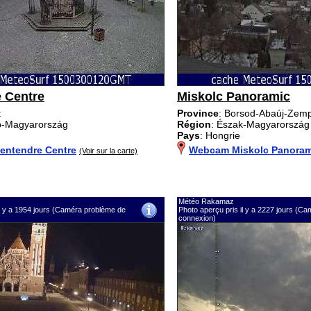
 Centre
Miskolc Panoramic
t
Province
: Borsod-Abaúj-Zem
p-Magyarország
Région
: Észak-Magyarország
Pays
: Hongrie
entendre Centre
Webcam Miskolc Panoram
(Voir sur la carte)
Météo Rakamaz
il y a 1954 jours (Caméra problème de
Photo aperçu pris il y a 2227 jours (C
connexion)