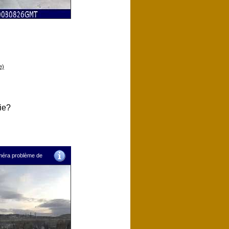
e)
ie?
améra problème de