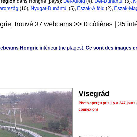
 région
dans Hongrie (pays):
Dél-Alföld
(4)
,
Dél-Dunántúl
(3)
,
K
arország
(10)
,
Nyugat-Dunántúl
(5)
,
Észak-Alföld
(2)
,
Észak-Mag
rie, trouvé 37 webcams >> 0 côtières | 35 intér
ebcams Hongrie
intérieur (ne plages).
Ce sont des images en
Visegrád
Photo aperçu pris il y a 247 jou
connexion)