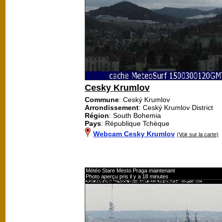
Cesky Krumlov
Commune
: Ceský Krumlov
Arrondissement
: Ceský Krumlov District
Région
: South Bohemia
Pays
: République Tchèque
Webcam Cesky Krumlov
(Voir sur la carte)
Météo Stare Mesto Praga maintenant
Photo aperçu pris il y a 18 minutes