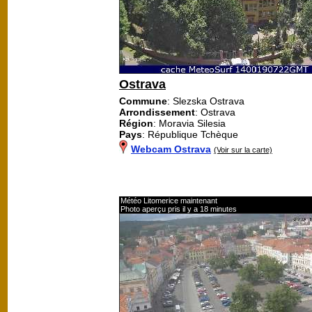
Ostrava
Commune
: Slezska Ostrava
Arrondissement
: Ostrava
Région
: Moravia Silesia
Pays
: République Tchèque
Webcam Ostrava
(Voir sur la carte)
Météo Litomerice maintenant
Photo aperçu pris il y a 18 minutes