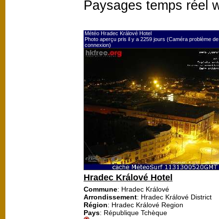
Paysages temps réel 
Météo Hradec Králové Hotel
Photo aperçu pris il y a 2259 jours (Caméra problème de
connexion)
Hradec Králové Hotel
Commune
: Hradec Králové
Arrondissement
: Hradec Králové District
Région
: Hradec Králové Region
Pays
: République Tchèque