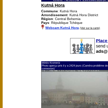
Kutná Hora
Commune
: Kutná Hora
Arrondissement
: Kutná Hora District
Région
: Central Bohemia
Pays
: République Tchèque
Webcam Kutná Hora
(Voir sur la carte)
Place
send u
ads@
Météo Kromeriz
Photo aperçu pris il y a 2424 jours (Caméra problème de
connexion)