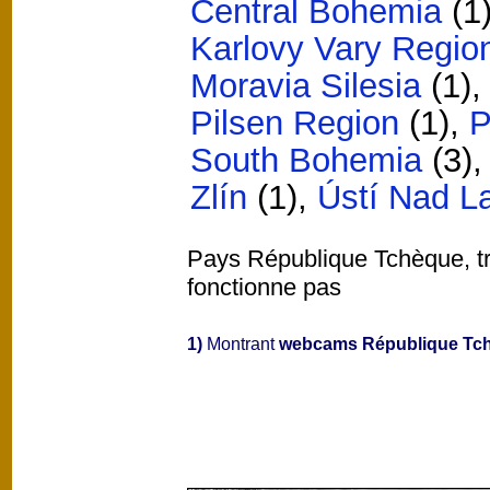
Central Bohemia
(1
Karlovy Vary Regio
Moravia Silesia
(1)
Pilsen Region
(1)
,
P
South Bohemia
(3)
Zlín
(1)
,
Ústí Nad 
Pays République Tchèque, tro
fonctionne pas
1)
Montrant
webcams République Tc