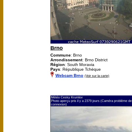
Brno
Commune
: Brno
Arrondissement
: Brno District
Région
: South Moravia
Pays
: République Tchèque
Webcam Brno
(Voir sur la carte)
Météo Cesky Krumlov
Photo aperçu pris il y a 2379 jours (Caméra problème de
connexion)