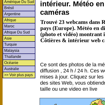
Amérique Du Sud
intérieur. Météo en
Brésil
caméras
Argentine
Afrique
Trouvé 23 webcams dans R
Maroc
pays (Europe). Météo en d
Afrique Du Sud
(photo et vidéo) montrant 
Asie
Côtières & intérieur web 
Turquie
Malaysia
Thaïlande
Océanie
Ce sont des photos de la mé
Australie
diffusion , 24 h / 24 h. Ce
>> Voir plus pays
mises à jour. Cliquez sur les
des sites Web, vous obtiend
taille ou une video en live