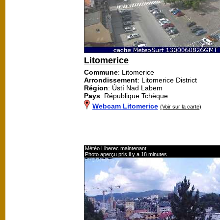
Litomerice
Commune
: Litomerice
Arrondissement
: Litomerice District
Région
: Ústí Nad Labem
Pays
: République Tchèque
Webcam Litomerice
(Voir sur la carte)
Météo Liberec maintenant
Photo aperçu pris il y a 18 minutes