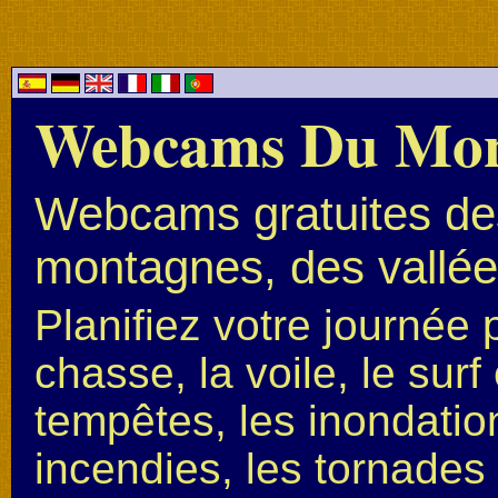
Webcams Du Mo
Webcams gratuites des
montagnes, des vallées
Planifiez votre journée 
chasse, la voile, le surf 
tempêtes, les inondation
incendies, les tornades