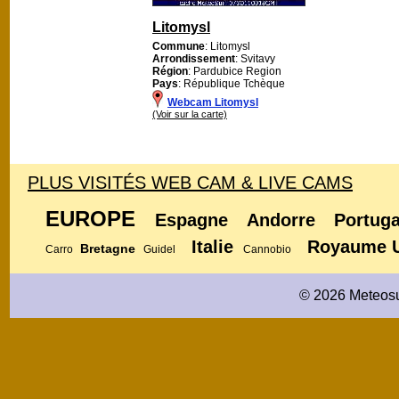
Litomysl
Commune
: Litomysl
Arrondissement
: Svitavy
Région
: Pardubice Region
Pays
: République Tchèque
Webcam Litomysl
(Voir sur la carte)
PLUS VISITÉS WEB CAM & LIVE CAMS
EUROPE
Espagne
Andorre
Portuga
Italie
Royaume 
Bretagne
Carro
Guidel
Cannobio
© 2026 Meteosu