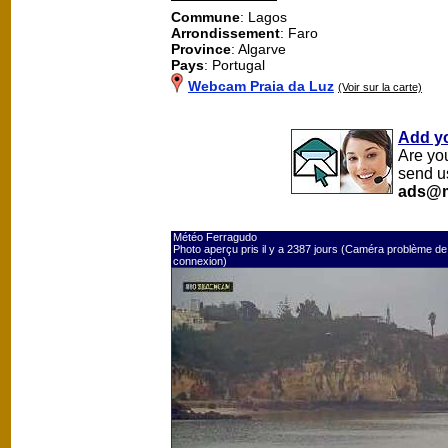
Commune
: Lagos
Arrondissement
: Faro
Province
: Algarve
Pays
: Portugal
Webcam Praia da Luz
(Voir sur la carte)
Add y
Are yo
send u
ads@m
Météo Ferragudo
Photo aperçu pris il y a 2387 jours (Caméra problème de
connexion)