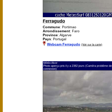
Ferragudo
Commune
: Portimao
Arrondissement
: Faro
Province
: Algarve
Pays
: Portugal
Webcam Ferragudo
(Voir sur la carte)
Météo Alvor
Photo aperçu pris il y a 2382 jours (Caméra problème de
connexion)