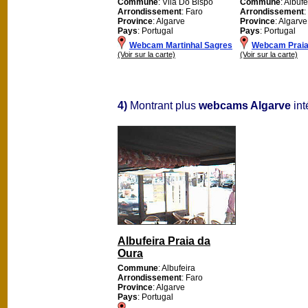
Commune
: Vila Do Bispo
Commune
: Albufe
Arrondissement
: Faro
Arrondissement
:
Province
: Algarve
Province
: Algarve
Pays
: Portugal
Pays
: Portugal
Webcam Martinhal Sagres
Webcam Praia 
(Voir sur la carte)
(Voir sur la carte)
4)
Montrant plus
webcams Algarve
int
Albufeira Praia da
Oura
Commune
: Albufeira
Arrondissement
: Faro
Province
: Algarve
Pays
: Portugal