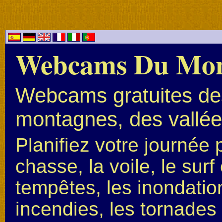
Webcams Du Mo
Webcams gratuites des
montagnes, des vallées
Planifiez votre journée 
chasse, la voile, le surf 
tempêtes, les inondation
incendies, les tornades