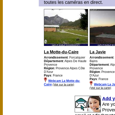
toutes les caméras en direct.
La Motte-du-Caire
La Javie
Arrondissement
: Forcalquier
Arrondissement
:
Département
: Alpes De Haute
Bains
Provence
Département
: Al
Région
: Provence Alpes Côte
Provence
D'Azur
Région
: Provence
Pays
: France
D'Azur
Pays
: France
Webcam La Motte-du-
Caire
Webcam La Ja
(Voir sur la carte)
(Voir sur la carte)
Add y
Are y
Prove