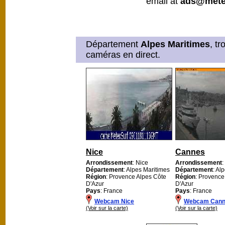
email at
ads@mete
Département
Alpes Maritimes
, t
caméras en direct.
Nice
Cannes
Arrondissement
: Nice
Arrondissement
:
Département
: Alpes Maritimes
Département
: Al
Région
: Provence Alpes Côte
Région
: Provence
D'Azur
D'Azur
Pays
: France
Pays
: France
Webcam Nice
Webcam Can
(Voir sur la carte)
(Voir sur la carte)