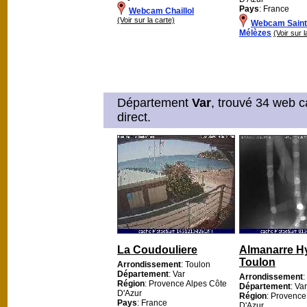
Pays
: France
Webcam Chaillol
(Voir sur la carte)
Webcam Saint 
Mélèzes
(Voir sur l
Département
Var
, trouvé 34 web c
direct.
La Coudouliere
Almanarre H
Toulon
Arrondissement
: Toulon
Département
: Var
Arrondissement
:
Région
: Provence Alpes Côte
Département
: Var
D'Azur
Région
: Provence
Pays
: France
D'Azur