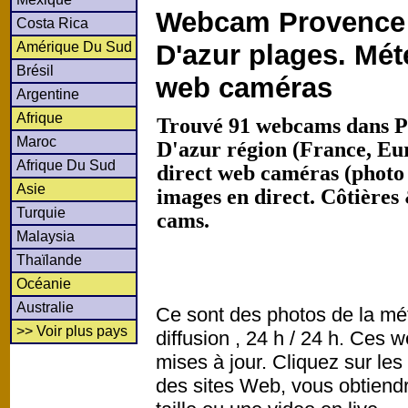
Webcam Provence 
Costa Rica
Amérique Du Sud
D'azur plages. Mét
Brésil
web caméras
Argentine
Afrique
Trouvé 91 webcams dans P
Maroc
D'azur région (France, Eu
Afrique Du Sud
direct web caméras (photo
Asie
images en direct. Côtières
Turquie
cams.
Malaysia
Thaïlande
Océanie
Australie
Ce sont des photos de la mé
>> Voir plus pays
diffusion , 24 h / 24 h. Ce
mises à jour. Cliquez sur les
des sites Web, vous obtiend