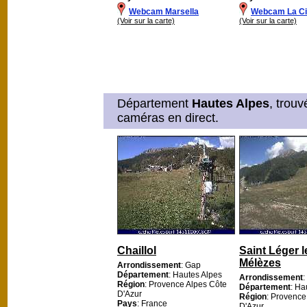
Webcam Marsella
Webcam La Cio
(Voir sur la carte)
(Voir sur la carte)
Département
Hautes Alpes
, trou
caméras en direct.
Chaillol
Saint Léger l
Mélèzes
Arrondissement
: Gap
Département
: Hautes Alpes
Arrondissement
:
Région
: Provence Alpes Côte
Département
: Ha
D'Azur
Région
: Provence
Pays
: France
D'Azur