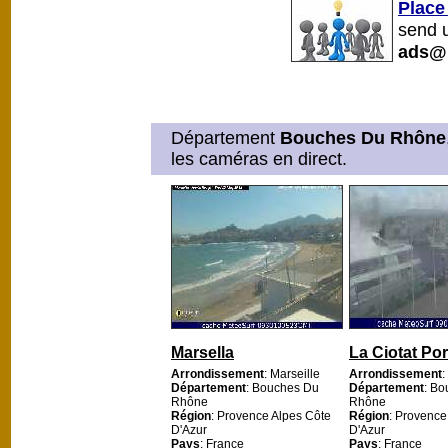
Place
send u
ads@
Département
Bouches Du Rhône
les caméras en direct.
Marsella
La Ciotat Por
Arrondissement
: Marseille
Arrondissement
:
Département
: Bouches Du
Département
: B
Rhône
Rhône
Région
: Provence Alpes Côte
Région
: Provence
D'Azur
D'Azur
Pays
: France
Pays
: France