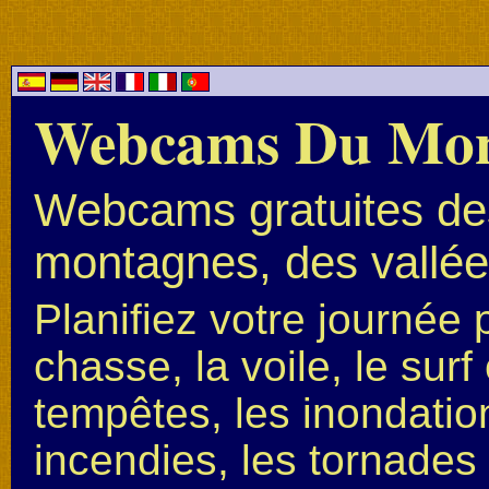
Webcams Du Mo
Webcams gratuites des
montagnes, des vallées
Planifiez votre journée 
chasse, la voile, le surf 
tempêtes, les inondation
incendies, les tornades