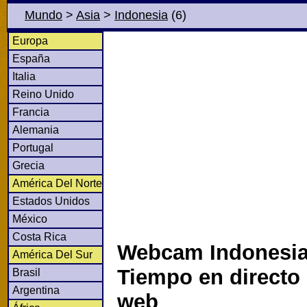
Mundo
>
Asia
>
Indonesia
(6)
Europa
España
Italia
Reino Unido
Francia
Alemania
Portugal
Grecia
América Del Norte
Estados Unidos
México
Costa Rica
Webcam Indonesia
América Del Sur
Tiempo en directo
Brasil
Argentina
web