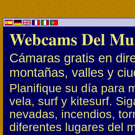
Webcams Del Mu
Cámaras gratis en dire
montañas, valles y ci
Planifique su día para 
vela, surf y kitesurf. S
nevadas, incendios, to
diferentes lugares del 