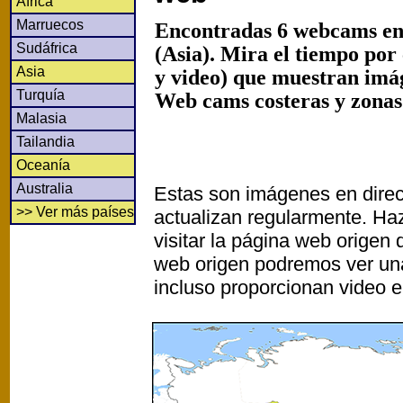
África
Marruecos
Encontradas 6 webcams en 
Sudáfrica
(Asia). Mira el tiempo por
Asia
y video) que muestran imág
Turquía
Web cams costeras y zonas 
Malasia
Tailandia
Oceanía
Australia
Estas son imágenes en direc
>> Ver más países
actualizan regularmente. Haz
visitar la página web origen
web origen podremos ver un
incluso proporcionan video e