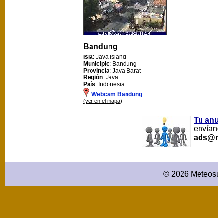
Bandung
Isla
: Java Island
Municipio
: Bandung
Provincia
: Java Barat
Región
: Java
País
: Indonesia
Webcam Bandung
(ver en el mapa)
Tu an
envíano
ads@m
© 2026 Meteosu