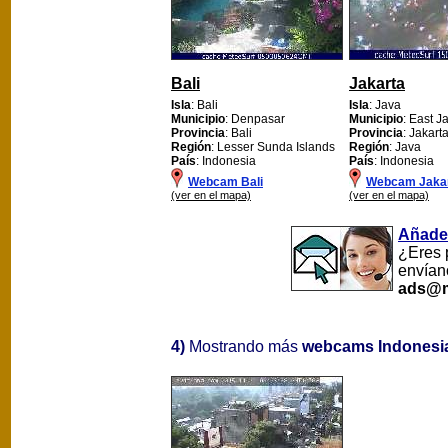
Bali
Jakarta
Isla
: Bali
Isla
: Java
Municipio
: Denpasar
Municipio
: East J
Provincia
: Bali
Provincia
: Jakart
Región
: Lesser Sunda Islands
Región
: Java
País
: Indonesia
País
: Indonesia
Webcam Bali
Webcam Jaka
(ver en el mapa)
(ver en el mapa)
Añade
¿Eres 
envían
ads@m
4)
Mostrando más
webcams Indonesi