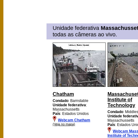
Unidade federativa
Massachusset
todas as câmeras ao vivo.
Chatham
Massachuset
Institute of
Condado
: Barnstable
Technology
Unidade federativa
:
Massachussetts
Condado
: Middle
País
: Estados Unidos
Unidade federati
Webcam Chatham
Massachussetts
(Veja no mapa)
País
: Estados Un
Webcam Mass
Institute of Tech