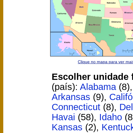
Clique no mapa para ver ma
Escolher unidade 
(país):
Alabama
(8)
Arkansas
(9)
,
Califó
Connecticut
(8)
,
De
Havai
(58)
,
Idaho
(8
Kansas
(2)
,
Kentuc