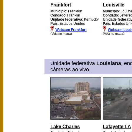
Frankfort
Louisville
Municipio
: Frankfort
Municipio
: Louisvi
Condado
: Franklin
Condado
: Jeffers
Unidade federativa
: Kentucky
Unidade federati
País
: Estados Unidos
País
: Estados Un
Webcam Frankfort
Webcam Louisv
(Veja no mapa)
(Veja no mapa)
Unidade federativa
Louisiana
, en
câmeras ao vivo.
Lake Charles
Lafayette LA