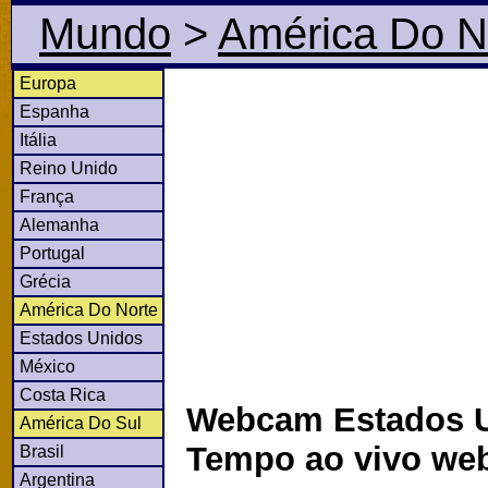
Mundo
>
América Do N
Europa
Espanha
Itália
Reino Unido
França
Alemanha
Portugal
Grécia
América Do Norte
Estados Unidos
México
Costa Rica
Webcam Estados U
América Do Sul
Tempo ao vivo we
Brasil
Argentina