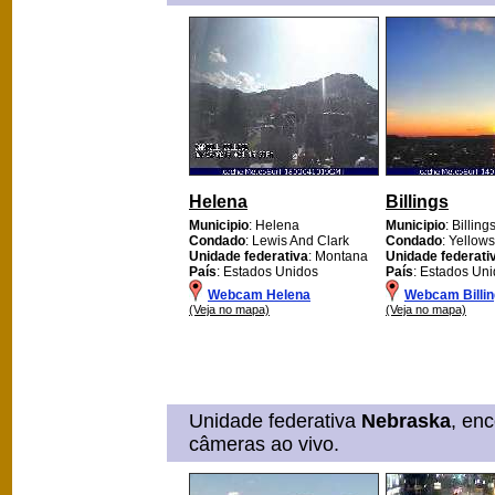
Helena
Billings
Municipio
: Helena
Municipio
: Billing
Condado
: Lewis And Clark
Condado
: Yellow
Unidade federativa
: Montana
Unidade federati
País
: Estados Unidos
País
: Estados Un
Webcam Helena
Webcam Billi
(Veja no mapa)
(Veja no mapa)
Unidade federativa
Nebraska
, en
câmeras ao vivo.