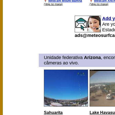
Webcam Mount Iliamna
Webcam Anch
(Veja no mapa)
(Veja no mapa)
Add y
Are y
Estad
ads@meteosurfca
Unidade federativa
Arizona
, enco
câmeras ao vivo.
Sahuarita
Lake Havasu