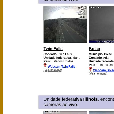
Twin Falls
Boise
Condado
: Twin Falls
Municipio
: Boise
Unidade federativa
: Idaho
Condado
: Ada
País
: Estados Unidos
Unidade federati
País
: Estados Un
Webcam Twin Falls
(Veja no mapa)
Webcam Bois
(Veja no mapa)
Unidade federativa
Illinois
, encon
câmeras ao vivo.