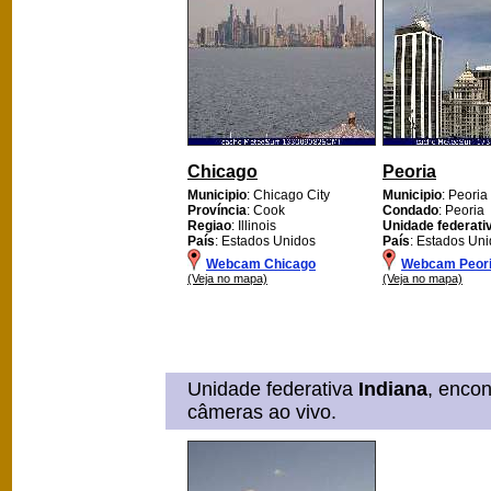
Chicago
Peoria
Municipio
: Chicago City
Municipio
: Peoria
Província
: Cook
Condado
: Peoria
Regiao
: Illinois
Unidade federati
País
: Estados Unidos
País
: Estados Un
Webcam Chicago
Webcam Peor
(Veja no mapa)
(Veja no mapa)
Unidade federativa
Indiana
, enco
câmeras ao vivo.