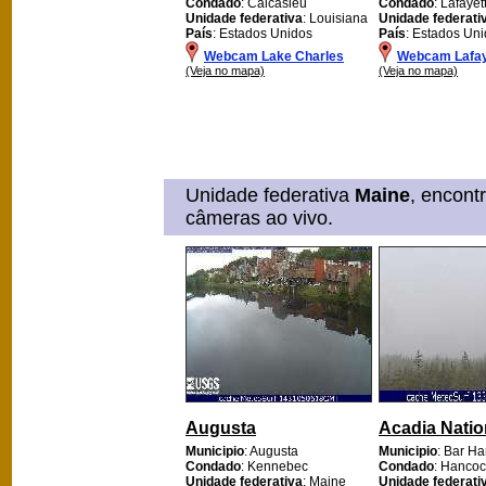
Condado
: Calcasieu
Condado
: Lafayet
Unidade federativa
: Louisiana
Unidade federati
País
: Estados Unidos
País
: Estados Un
Webcam Lake Charles
Webcam Lafay
(Veja no mapa)
(Veja no mapa)
Unidade federativa
Maine
, encont
câmeras ao vivo.
Augusta
Acadia Natio
Municipio
: Augusta
Municipio
: Bar Ha
Condado
: Kennebec
Condado
: Hancoc
Unidade federativa
: Maine
Unidade federati