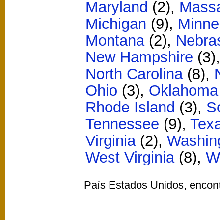
Maryland
(2)
,
Massa
Michigan
(9)
,
Minne
Montana
(2)
,
Nebra
New Hampshire
(3)
North Carolina
(8)
,
Ohio
(3)
,
Oklahoma
Rhode Island
(3)
,
S
Tennessee
(9)
,
Tex
Virginia
(2)
,
Washin
West Virginia
(8)
,
W
País Estados Unidos, encon