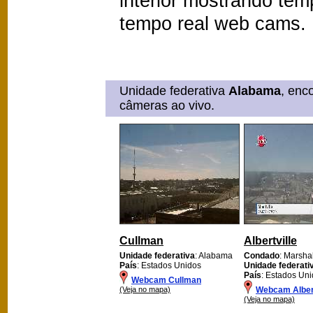
interior mostrando te
tempo real web cams.
Unidade federativa
Alabama
, enc
câmeras ao vivo.
Cullman
Albertville
Unidade federativa
: Alabama
Condado
: Marshal
País
: Estados Unidos
Unidade federati
País
: Estados Un
Webcam Cullman
(Veja no mapa)
Webcam Albert
(Veja no mapa)