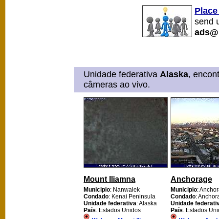
Place
send u
ads@
Unidade federativa
Alaska
, encon
câmeras ao vivo.
Mount Iliamna
Anchorage
Municipio
: Nanwalek
Municipio
: Ancho
Condado
: Kenai Peninsula
Condado
: Anchor
Unidade federativa
: Alaska
Unidade federati
País
: Estados Unidos
País
: Estados Un