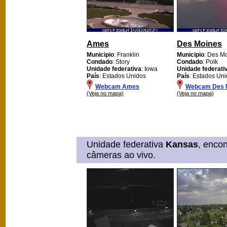
Ames
Des Moines
Municipio
: Franklin
Municipio
: Des M
Condado
: Story
Condado
: Polk
Unidade federativa
: Iowa
Unidade federati
País
: Estados Unidos
País
: Estados Un
Webcam Ames
Webcam Des 
(Veja no mapa)
(Veja no mapa)
Unidade federativa
Kansas
, enco
câmeras ao vivo.