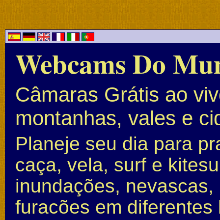
Webcams Do Mu
Câmaras Grátis ao vivo
montanhas, vales e c
Planeje seu dia para pr
caça, vela, surf e kite
inundações, nevascas, 
furacões em diferentes