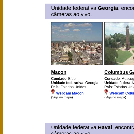
Unidade federativa
Georgia
, enco
câmeras ao vivo.
Macon
Columbus G
Condado
: Bibb
Condado
: Musco
Unidade federativa
: Georgia
Unidade federati
País
: Estados Unidos
País
: Estados Un
Webcam Macon
Webcam Colu
(Veja no mapa)
(Veja no mapa)
Unidade federativa
Havai
, encont
câmeras ao vivo.