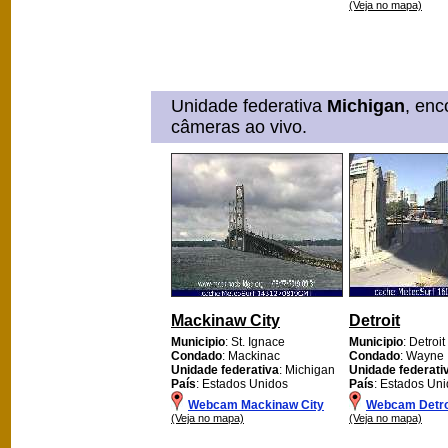
(Veja no mapa)
Unidade federativa
Michigan
, enc
câmeras ao vivo.
Mackinaw City
Detroit
Municipio
: St. Ignace
Municipio
: Detroit
Condado
: Mackinac
Condado
: Wayne
Unidade federativa
: Michigan
Unidade federati
País
: Estados Unidos
País
: Estados Un
Webcam Mackinaw City
Webcam Detro
(Veja no mapa)
(Veja no mapa)