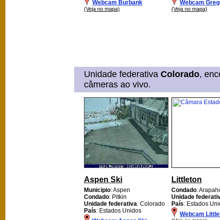
Webcam Burbank
Webcam Greg
(Veja no mapa)
(Veja no mapa)
Unidade federativa
Colorado
, en
câmeras ao vivo.
Aspen Ski
Littleton
Municipio
: Aspen
Condado
: Arapah
Condado
: Pitkin
Unidade federati
Unidade federativa
: Colorado
País
: Estados Un
País
: Estados Unidos
Webcam Little