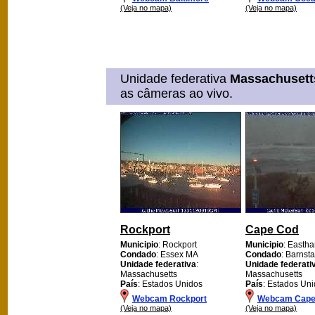
(Veja no mapa)
(Veja no mapa)
Unidade federativa
Massachusett
as câmeras ao vivo.
Rockport
Cape Cod
Municipio
: Rockport
Municipio
: Easth
Condado
: Essex MA
Condado
: Barnst
Unidade federativa
:
Unidade federati
Massachusetts
Massachusetts
País
: Estados Unidos
País
: Estados Un
Webcam Rockport
Webcam Cape
(Veja no mapa)
(Veja no mapa)