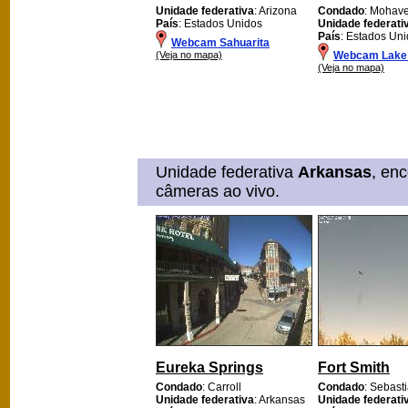
Unidade federativa
: Arizona
Condado
: Mohav
País
: Estados Unidos
Unidade federati
País
: Estados Un
Webcam Sahuarita
(Veja no mapa)
Webcam Lake
(Veja no mapa)
Unidade federativa
Arkansas
, en
câmeras ao vivo.
Eureka Springs
Fort Smith
Condado
: Carroll
Condado
: Sebast
Unidade federativa
: Arkansas
Unidade federati