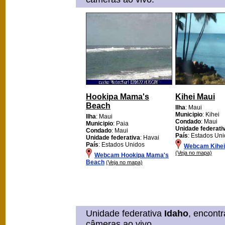
Hookipa Mama's
Kihei Maui
Beach
Ilha
: Maui
Municipio
: Kihei
Ilha
: Maui
Condado
: Maui
Municipio
: Paia
Unidade federati
Condado
: Maui
País
: Estados Un
Unidade federativa
: Havai
País
: Estados Unidos
Webcam Kihei
(Veja no mapa)
Webcam Hookipa Mama's
Beach
(Veja no mapa)
Unidade federativa
Idaho
, encont
câmeras ao vivo.