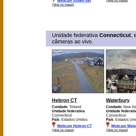
Webcam Aspen Ski
(Veja no mapa)
(Veja no mapa)
Unidade federativa
Connecticut
, 
câmeras ao vivo.
Hebron CT
Waterbury
Condado
: Tolland
Condado
: New H
Unidade federativa
:
Unidade federati
Connecticut
Connecticut
País
: Estados Unidos
País
: Estados Un
Webcam Hebron CT
Webcam Wate
(Veja no mapa)
(Veja no mapa)