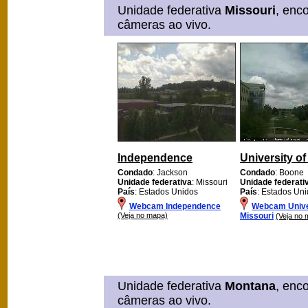
Unidade federativa
Missouri
, enc
câmeras ao vivo.
Independence
University of
Condado
: Jackson
Condado
: Boone
Unidade federativa
: Missouri
Unidade federati
País
: Estados Unidos
País
: Estados Un
Webcam Independence
Webcam Univer
(Veja no mapa)
Missouri
(Veja no 
Unidade federativa
Montana
, enc
câmeras ao vivo.