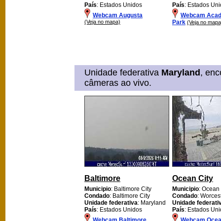
País
: Estados Unidos
País
: Estados Un
Webcam Augusta
Webcam Acadi
(Veja no mapa)
Park
(Veja no mapa
Unidade federativa
Maryland
, en
câmeras ao vivo.
Baltimore
Ocean City
Municipio
: Baltimore City
Municipio
: Ocean 
Condado
: Baltimore City
Condado
: Worces
Unidade federativa
: Maryland
Unidade federati
País
: Estados Unidos
País
: Estados Un
Webcam Baltimore
Webcam Ocean