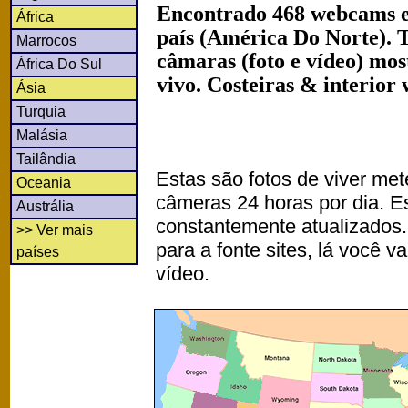
Encontrado 468 webcams 
África
país (América Do Norte). 
Marrocos
câmaras (foto e vídeo) mo
África Do Sul
vivo. Costeiras & interior
Ásia
Turquia
Malásia
Tailândia
Estas são fotos de viver met
Oceania
câmeras 24 horas por dia. 
Austrália
constantemente atualizados.
>> Ver mais
para a fonte sites, lá você 
países
vídeo.