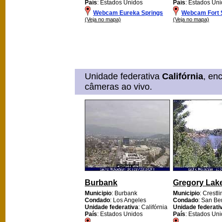
País
: Estados Unidos
País
: Estados Un
Webcam Eureka Springs
Webcam Fort 
(Veja no mapa)
(Veja no mapa)
Unidade federativa
Califórnia
, en
câmeras ao vivo.
Burbank
Gregory Lak
Municipio
: Burbank
Municipio
: Crestli
Condado
: Los Angeles
Condado
: San Be
Unidade federativa
: Califórnia
Unidade federati
País
: Estados Unidos
País
: Estados Un