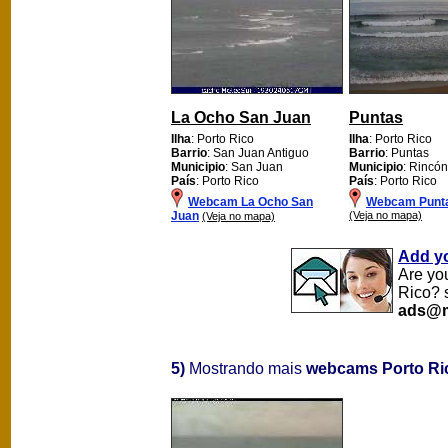
La Ocho San Juan
Puntas
Ilha
: Porto Rico
Ilha
: Porto Rico
Barrio
: San Juan Antiguo
Barrio
: Puntas
Municipio
: San Juan
Municipio
: Rincón
País
: Porto Rico
País
: Porto Rico
Webcam La Ocho San
Webcam Punt
Juan
(Veja no mapa)
(Veja no mapa)
Add y
Are yo
Rico? 
ads@m
5)
Mostrando mais
webcams Porto Ri