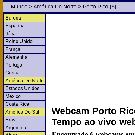
Mundo
>
América Do Norte
>
Porto Rico
(6)
Europa
Espanha
Itália
Reino Unido
França
Alemanha
Portugal
Grécia
América Do Norte
Estados Unidos
México
Costa Rica
Webcam Porto Rico
América Do Sul
Tempo ao vivo we
Brasil
Argentina
Encontrado 6 webcams em 