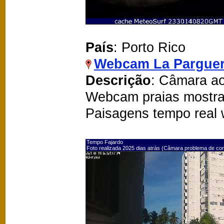
País
: Porto Rico
Webcam La Pargue
Descrição
: Câmara ao
Webcam praias mostra
Paisagens tempo real
Tempo Fajardo
Foto realizada 2025 dias atrás (Câmara problema de co