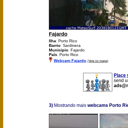
Fajardo
Ilha
: Porto Rico
Barrio
: Sardinera
Municipio
: Fajardo
País
: Porto Rico
Webcam Fajardo
(Veja no mapa)
Place 
send us
ads@m
3)
Mostrando mais
webcams Porto Ri