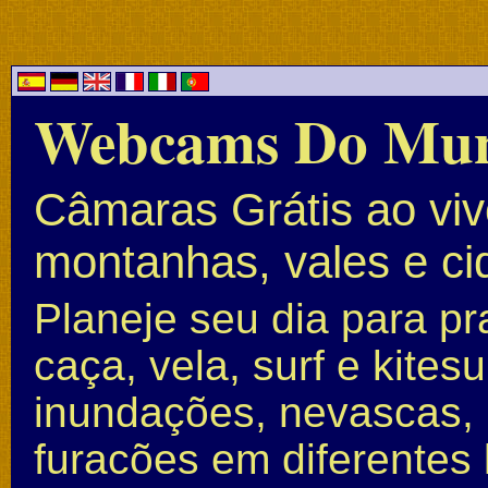
Webcams Do Mu
Câmaras Grátis ao vivo
montanhas, vales e c
Planeje seu dia para pr
caça, vela, surf e kite
inundações, nevascas, 
furacões em diferentes