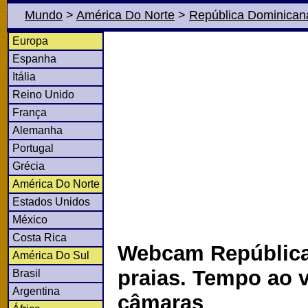
Mundo
>
América Do Norte
>
República Dominican
Europa
Espanha
Itália
Reino Unido
França
Alemanha
Portugal
Grécia
América Do Norte
Estados Unidos
México
Costa Rica
Webcam Repúblic
América Do Sul
praias. Tempo ao 
Brasil
Argentina
câmaras