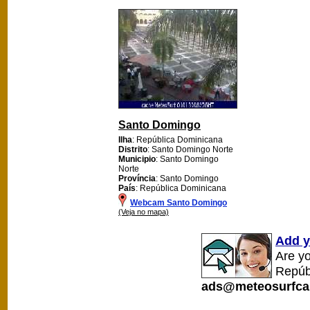
Santo Domingo
Ilha
: República Dominicana
Distrito
: Santo Domingo Norte
Municipio
: Santo Domingo
Norte
Província
: Santo Domingo
País
: República Dominicana
Webcam Santo Domingo
(Veja no mapa)
Add y
Are y
Repúb
ads@meteosurfca