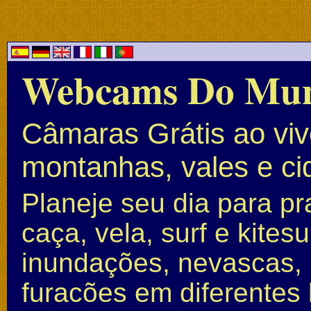
Webcams Do Mu
Câmaras Grátis ao vivo
montanhas, vales e c
Planeje seu dia para pr
caça, vela, surf e kite
inundações, nevascas, 
furacões em diferentes