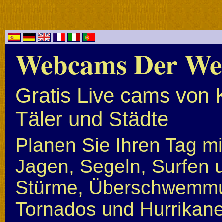
Webcams Der We
Gratis Live cams von 
Täler und Städte
Planen Sie Ihren Tag mi
Jagen, Segeln, Surfen u
Stürme, Überschwemmun
Tornados und Hurrikan