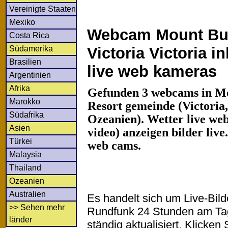
Vereinigte Staaten
Mexiko
Webcam Mount Bul
Costa Rica
Südamerika
Victoria Victoria i
Brasilien
live web kameras
Argentinien
Afrika
Gefunden 3 webcams in Mo
Marokko
Resort gemeinde (Victoria,
Südafrika
Ozeanien). Wetter live we
Asien
video) anzeigen bilder liv
Türkei
web cams.
Malaysia
Thailand
Ozeanien
Australien
Es handelt sich um Live-Bil
>> Sehen mehr
Rundfunk 24 Stunden am T
länder
ständig aktualisiert. Klicken 