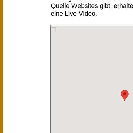
Quelle Websites gibt, erhalt
eine Live-Video.