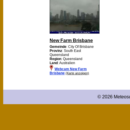
New Farm Brisbane
Gemeinde
: City Of Brisbane
Provinz
: South East
Queensland
Region
: Queensland
Land
: Australien
Webcam New Farm
Brisbane
(Karte anzeigen)
© 2026 Meteosu