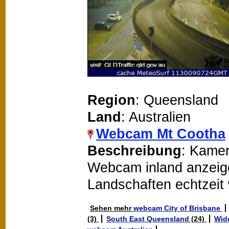
Region
: Queensland
Land
: Australien
Webcam Mt Cootha
Beschreibung
: Kamer
Webcam inland anzeigen
Landschaften echtzeit
Sehen mehr
webcam City of Brisbane
(3)
South East Queensland
(24)
Wid