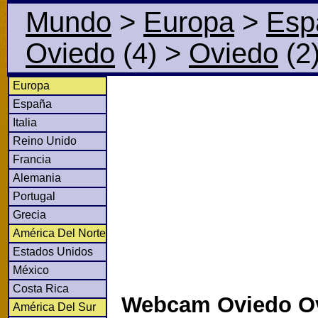
Mundo
>
Europa
>
Esp
Oviedo
(4)
>
Oviedo
(2
Europa
España
Italia
Reino Unido
Francia
Alemania
Portugal
Grecia
América Del Norte
Estados Unidos
México
Costa Rica
Webcam Oviedo O
América Del Sur