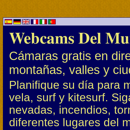
Webcams Del Mu
Cámaras gratis en dire
montañas, valles y ci
Planifique su día para 
vela, surf y kitesurf. S
nevadas, incendios, to
diferentes lugares del 