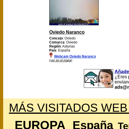
Oviedo Naranco
Concejo
: Oviedo
Comarca
: Oviedo
Región
: Asturias
País
: España
Webcam Oviedo Naranco
(ver en el mapa)
Añade
¿Eres 
envían
ads@m
MÁS VISITADOS WEB
EUROPA
España
Te