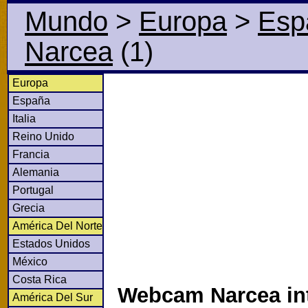
Mundo
>
Europa
>
Esp
Narcea
(1)
Europa
España
Italia
Reino Unido
Francia
Alemania
Portugal
Grecia
América Del Norte
Estados Unidos
México
Costa Rica
Webcam Narcea int
América Del Sur