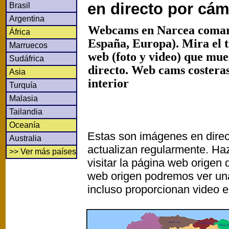
en directo por cá
Brasil
Argentina
Webcams en Narcea comarc
África
España, Europa). Mira el 
Marruecos
web (foto y video) que mu
Sudáfrica
directo. Web cams costeras
Asia
interior
Turquía
Malasia
Tailandia
Oceanía
Estas son imágenes en direc
Australia
actualizan regularmente. Haz
>> Ver más países
visitar la página web origen
web origen podremos ver un
incluso proporcionan video e