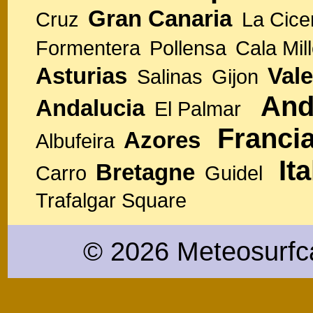
Gran Canaria
Cruz
La Cice
Formentera
Pollensa
Cala Mill
Asturias
Vale
Salinas
Gijon
And
Andalucia
El Palmar
Franci
Azores
Albufeira
Ita
Bretagne
Carro
Guidel
Trafalgar Square
© 2026 Meteosurfc