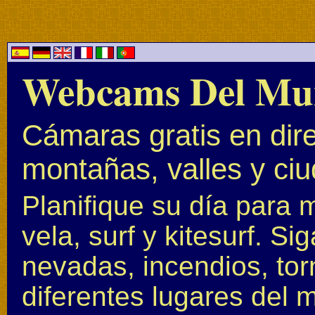
Webcams Del Mu
Cámaras gratis en dire
montañas, valles y ci
Planifique su día para 
vela, surf y kitesurf. S
nevadas, incendios, to
diferentes lugares del 