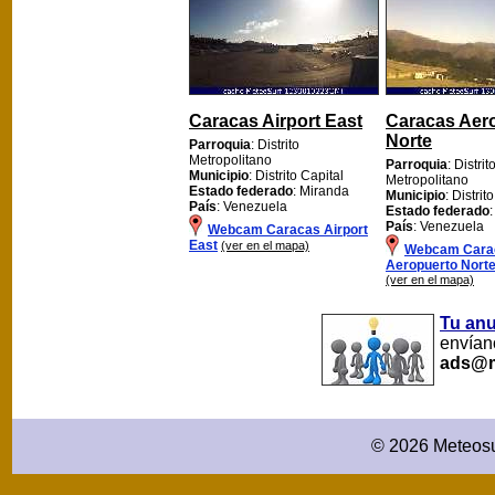
Caracas Airport East
Caracas Aer
Norte
Parroquia
: Distrito
Metropolitano
Parroquia
: Distrit
Municipio
: Distrito Capital
Metropolitano
Estado federado
: Miranda
Municipio
: Distrit
País
: Venezuela
Estado federado
País
: Venezuela
Webcam Caracas Airport
East
(ver en el mapa)
Webcam Cara
Aeropuerto Nort
(ver en el mapa)
Tu an
envíano
ads@m
© 2026 Meteosu