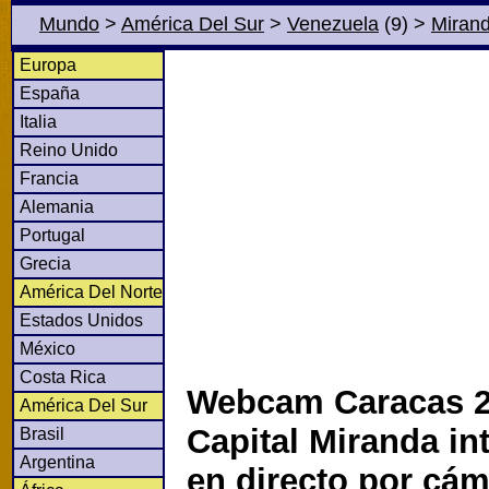
Mundo
>
América Del Sur
>
Venezuela
(9)
>
Miran
Europa
España
Italia
Reino Unido
Francia
Alemania
Portugal
Grecia
América Del Norte
Estados Unidos
México
Costa Rica
Webcam Caracas 2 
América Del Sur
Capital Miranda in
Brasil
Argentina
en directo por cá