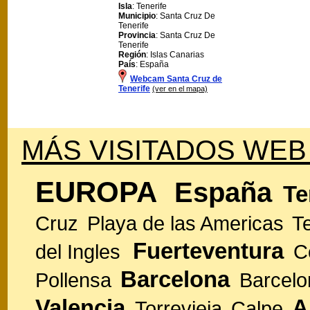
Isla
: Tenerife
Municipio
: Santa Cruz De
Tenerife
Provincia
: Santa Cruz De
Tenerife
Región
: Islas Canarias
País
: España
Webcam Santa Cruz de
Tenerife
(ver en el mapa)
MÁS VISITADOS WEB
EUROPA
España
Te
Cruz
Playa de las Americas
T
Fuerteventura
del Ingles
C
Barcelona
Pollensa
Barcelo
Valencia
A
Torrevieja
Calpe