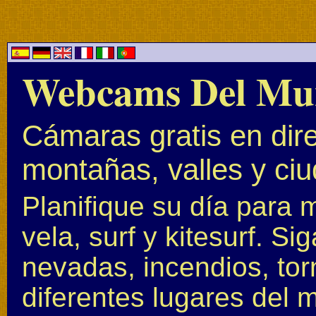
Webcams Del Mu
Cámaras gratis en dire
montañas, valles y ci
Planifique su día para 
vela, surf y kitesurf. S
nevadas, incendios, to
diferentes lugares del 