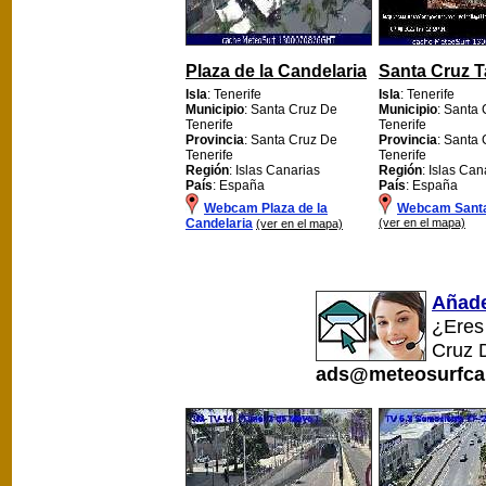
Plaza de la Candelaria
Santa Cruz 
Isla
: Tenerife
Isla
: Tenerife
Municipio
: Santa Cruz De
Municipio
: Santa
Tenerife
Tenerife
Provincia
: Santa Cruz De
Provincia
: Santa
Tenerife
Tenerife
Región
: Islas Canarias
Región
: Islas Can
País
: España
País
: España
Webcam Plaza de la
Webcam Santa
Candelaria
(ver en el mapa)
(ver en el mapa)
Añade
¿Eres
Cruz 
ads@meteosurfca