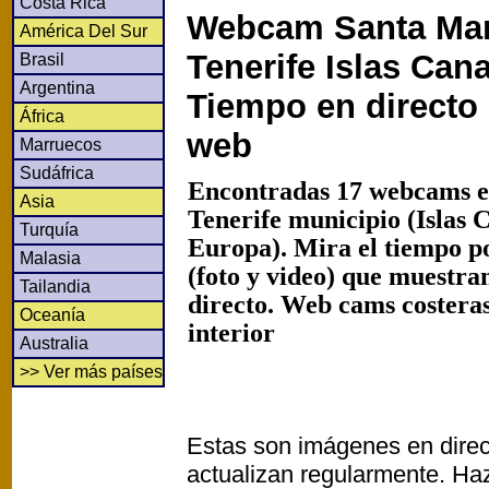
Costa Rica
Webcam Santa Mar
América Del Sur
Tenerife Islas Cana
Brasil
Argentina
Tiempo en directo
África
web
Marruecos
Sudáfrica
Encontradas 17 webcams e
Asia
Tenerife municipio (Islas 
Turquía
Europa). Mira el tiempo 
Malasia
(foto y video) que muestra
Tailandia
directo. Web cams costeras
Oceanía
interior
Australia
>> Ver más países
Estas son imágenes en direc
actualizan regularmente. Haz