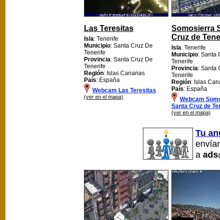
Las Teresitas
Somosierra 
Cruz de Tene
Isla
: Tenerife
Municipio
: Santa Cruz De
Isla
: Tenerife
Tenerife
Municipio
: Santa
Provincia
: Santa Cruz De
Tenerife
Tenerife
Provincia
: Santa
Región
: Islas Canarias
Tenerife
País
: España
Región
: Islas Can
País
: España
Webcam Las Teresitas
(ver en el mapa)
Webcam Somo
Santa Cruz de Te
(ver en el mapa)
Tu an
envían
a
ads