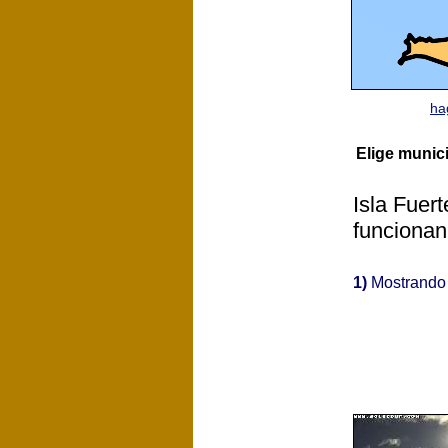
ha
Elige munic
Isla Fuer
funcionan
1)
Mostrand