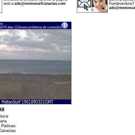
web a
ads@meteosurfcanarias.com
Fuerteventura?
ads@meteosur
ma
1976 dias (Cámara problema de conexión)
ma
ntura
jara
s Palmas
 Canarias