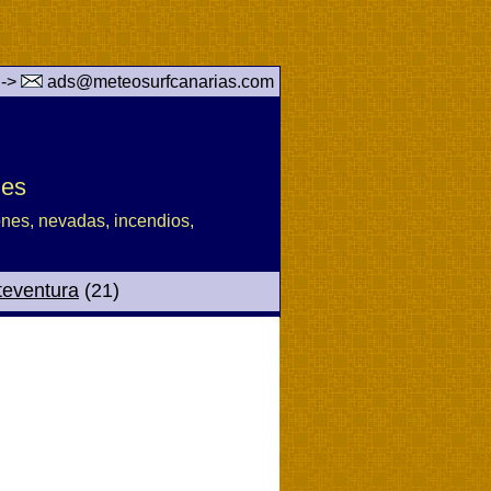
 ->
ads@meteosurfcanarias.com
des
iones, nevadas, incendios,
teventura
(21)