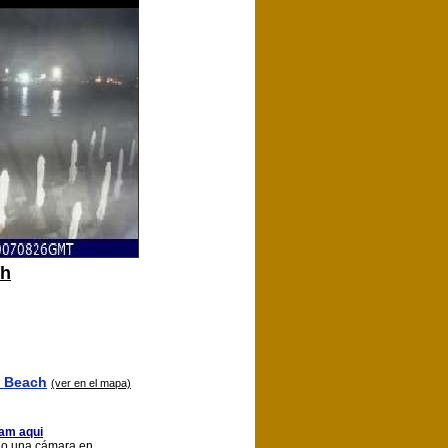
ch
i Beach
(ver en el mapa)
am aqui
rio una cámara en