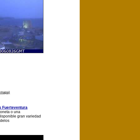
l mapa)
 Fuerteventura
goneta o una
isponible gran variedad
odelos