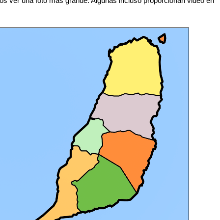
os ver una foto más grande. Algunas incluso proporcionan video en