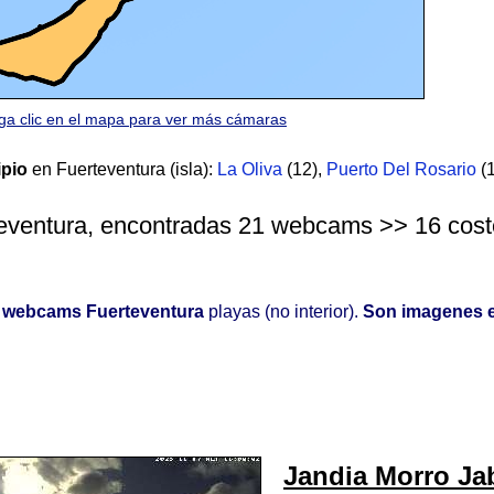
ga clic en el mapa para ver más cámaras
ipio
en Fuerteventura (isla):
La Oliva
(12)
,
Puerto Del Rosario
(1
teventura, encontradas 21 webcams >> 16 costera
o
webcams Fuerteventura
playas (no interior).
Son imagenes e
Jandia Morro Ja