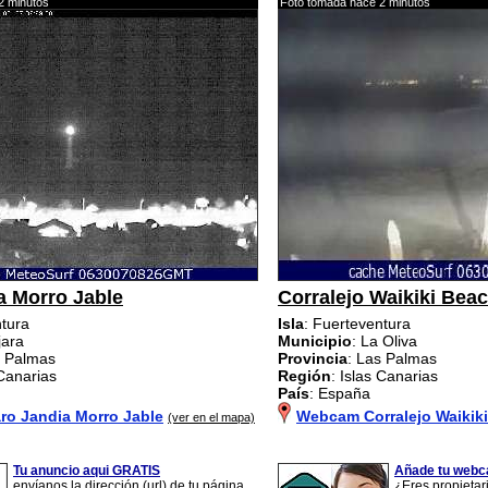
2 minutos
Foto tomada hace 2 minutos
a Morro Jable
Corralejo Waikiki Bea
ntura
Isla
: Fuerteventura
jara
Municipio
: La Oliva
s Palmas
Provincia
: Las Palmas
 Canarias
Región
: Islas Canarias
País
: España
o Jandia Morro Jable
Webcam Corralejo Waikik
(ver en el mapa)
Tu anuncio aqui GRATIS
Añade tu webc
envíanos la dirección (url) de tu página
¿Eres propieta