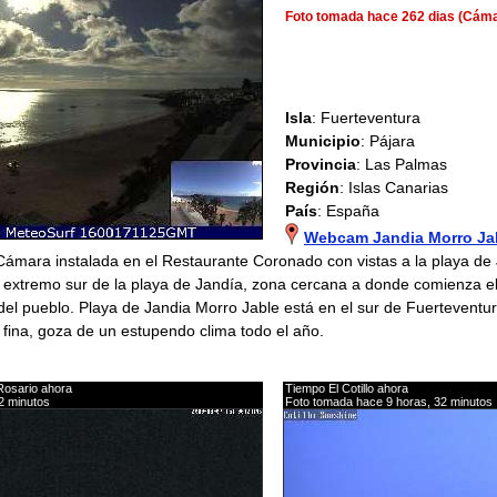
Foto tomada hace 262 dias (Cám
Isla
: Fuerteventura
Municipio
: Pájara
Provincia
: Las Palmas
Región
: Islas Canarias
País
: España
Webcam Jandia Morro Jab
 Cámara instalada en el Restaurante Coronado con vistas a la playa de
 extremo sur de la playa de Jandía, zona cercana a donde comienza e
del pueblo. Playa de Jandia Morro Jable está en el sur de Fuerteventur
 fina, goza de un estupendo clima todo el año.
Rosario ahora
Tiempo El Cotillo ahora
2 minutos
Foto tomada hace 9 horas, 32 minutos