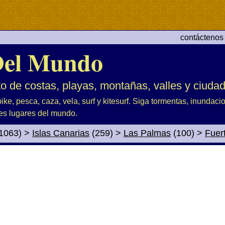
contáctenos
el Mundo
to de costas, playas, montañas, valles y ciuda
ike, pesca, caza, vela, surf y kitesurf. Siga tormentas, inundac
es lugares del mundo.
1063)
>
Islas Canarias
(259)
>
Las Palmas
(100)
>
Fuer