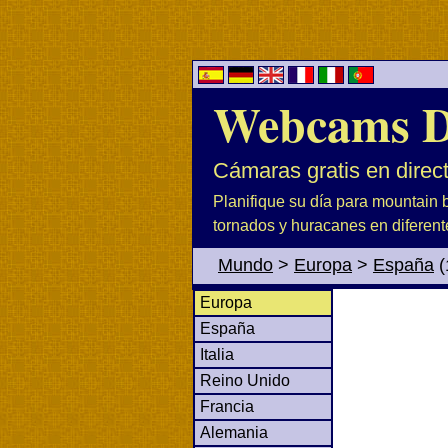
Webcams D
Cámaras gratis en direc
Planifique su día para mountain b
tornados y huracanes en diferent
Mundo
>
Europa
>
España
(
Europa
España
Italia
Reino Unido
Francia
Alemania