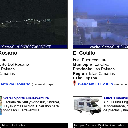
Rosario
El Cotillo
ntura
Isla
: Fuerteventura
erto Del Rosario
Municipio
: La Oliva
s Palmas
Provincia
: Las Palmas
 Canarias
Región
: Islas Canarias
País
: España
rto de Rosario
Webcam El Cotillo
(ver en el mapa)
(ver en e
Water Sports Fuerteventura
AutoCaravanas
Escuela de Surf y Windsurf, Snorkel,
Alquila una fur
Kayak y más acción. Diversión para
autocaravana, d
todos en Fuerteventura!
de precios y m
a Morro Jable ahora
Tiempo Corralejo Waikiki Beach ahora