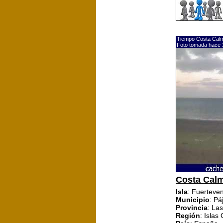
Tiempo Costa Cal
Foto tomada hace 
Costa Cal
Isla
: Fuerteve
Municipio
: Pá
Provincia
: La
Región
: Islas