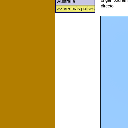
origen podrem
Australia
directo.
>> Ver más países