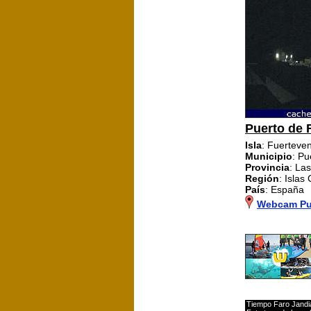
Puerto de 
Isla
: Fuerteve
Municipio
: Pu
Provincia
: La
Región
: Islas
País
: España
Webcam Pue
Tiempo Faro Jandi