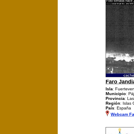
Foto tomada hace 
Faro Jandi
Isla
: Fuerteve
Municipio
: Pá
Provincia
: La
Región
: Islas
País
: España
Webcam Far