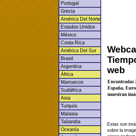
Portugal
Grecia
América Del Norte
Estados Unidos
México
Costa Rica
Webcam
América Del Sur
Tiempo
Brasil
Argentina
web
África
Encontradas 2
Marruecos
España, Europ
Sudáfrica
muestran imág
Asia
Turquía
Malasia
Tailandia
Estas son imág
Oceanía
sobre la image