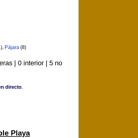
)
,
Pájara
(8)
s | 0 interior | 5 no
n directo
.
ble Playa