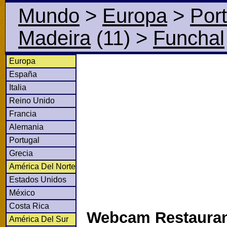
Mundo
>
Europa
>
Por
Madeira
(11)
>
Funchal
Europa
España
Italia
Reino Unido
Francia
Alemania
Portugal
Grecia
América Del Norte
Estados Unidos
México
Costa Rica
Webcam Restauran
América Del Sur