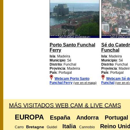
Porto Santo Funchal
Sé do Catedr
Ferry
Funchal
Isla
: Madeira
Isla
: Madeira
Municipio
: Sé
Municipio
: Sé
Distrito
: Funchal
Distrito
: Funchal
Provincia
: Madeira
Provincia
: Madei
País
: Portugal
País
: Portugal
Webcam Porto Santo
Webcam Sé do
Funchal Ferry
Funchal
(ver en el mapa)
(ver en el
MÁS VISITADOS WEB CAM & LIVE CAMS
EUROPA
España
Andorra
Portugal
Italia
Reino Uni
Bretagne
Carro
Guidel
Cannobio