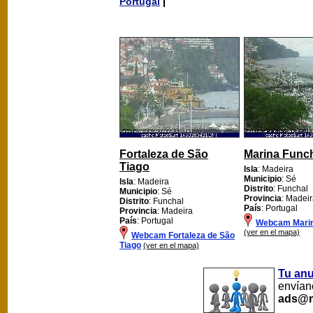
Portugal
Fortaleza de São
Marina Func
Tiago
Isla
: Madeira
Municipio
: Sé
Isla
: Madeira
Distrito
: Funchal
Municipio
: Sé
Provincia
: Madei
Distrito
: Funchal
País
: Portugal
Provincia
: Madeira
País
: Portugal
Webcam Marin
(ver en el mapa)
Webcam Fortaleza de São
Tiago
(ver en el mapa)
Tu an
envíano
ads@m