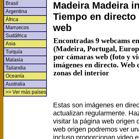
Madeira Madeira in
Brasil
Argentina
Tiempo en directo
África
web
Marruecos
Sudáfrica
Encontradas 9 webcams en
Asia
(Madeira, Portugal, Europ
Turquía
por cámaras web (foto y v
Malasia
imágenes en directo. Web 
Tailandia
zonas del interior
Oceanía
Australia
>> Ver más países
Estas son imágenes en direc
actualizan regularmente. Haz
visitar la página web origen
web origen podremos ver un
incluso proporcionan video e