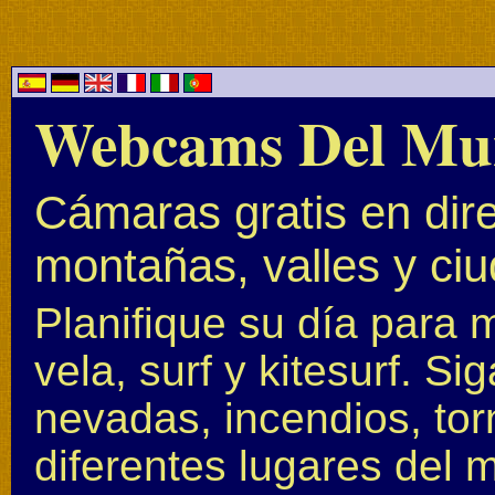
Webcams Del Mu
Cámaras gratis en dire
montañas, valles y ci
Planifique su día para 
vela, surf y kitesurf. S
nevadas, incendios, to
diferentes lugares del 