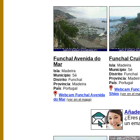
Funchal Avenida do
Funchal Crui
Mar
Isla
: Madeira
Municipio
: Sé
Isla
: Madeira
Distrito
: Funchal
Municipio
: Sé
Provincia
: Madei
Distrito
: Funchal
País
: Portugal
Provincia
: Madeira
País
: Portugal
Webcam Funch
Ships
(ver en el m
Webcam Funchal Avenida
do Mar
(ver en el mapa)
Añade
¿Eres 
un ema