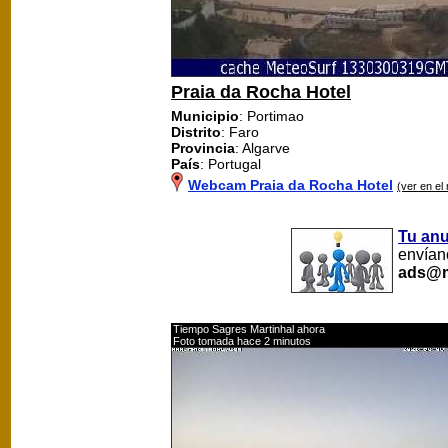
Praia da Rocha Hotel
Municipio
: Portimao
Distrito
: Faro
Provincia
: Algarve
País
: Portugal
Webcam Praia da Rocha Hotel
(ver en el
Tu an
envíano
ads@m
Tiempo Sagres Martinhal ahora
Foto tomada hace 2 minutos