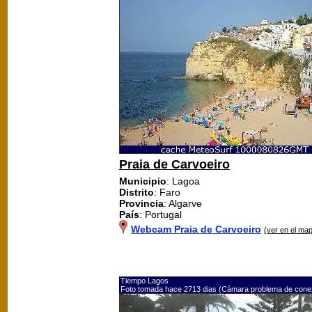
Praia de Carvoeiro
Municipio
: Lagoa
Distrito
: Faro
Provincia
: Algarve
País
: Portugal
Webcam Praia de Carvoeiro
(ver en el ma
Tiempo Lagos
Foto tomada hace 2713 dias (Cámara problema de cone