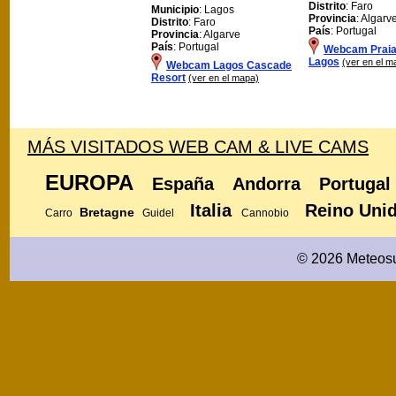
Distrito
: Faro
Municipio
: Lagos
Provincia
: Algarv
Distrito
: Faro
País
: Portugal
Provincia
: Algarve
País
: Portugal
Webcam Praia
Lagos
(ver en el m
Webcam Lagos Cascade
Resort
(ver en el mapa)
MÁS VISITADOS WEB CAM & LIVE CAMS
EUROPA
España
Andorra
Portugal
Italia
Reino Uni
Bretagne
Carro
Guidel
Cannobio
© 2026 Meteosu