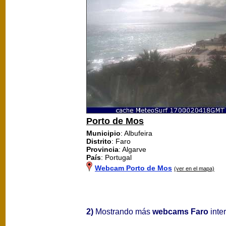
Porto de Mos
Municipio
: Albufeira
Distrito
: Faro
Provincia
: Algarve
País
: Portugal
Webcam Porto de Mos
(ver en el mapa)
2)
Mostrando más
webcams Faro
inter