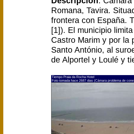
Descripción
: Cámara 
Romana, Tavira. Situad
frontera con España. 
[1]). El municipio limit
Castro Marim y por la 
Santo António, al suro
de Alportel y Loulé y t
Tiempo Praia da Rocha Hotel
Foto tomada hace 2687 dias (Cámara problema de cone