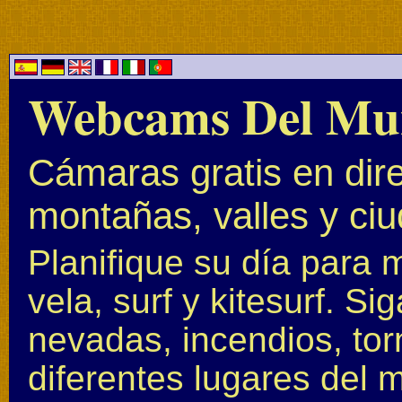
Webcams Del Mu
Cámaras gratis en dire
montañas, valles y ci
Planifique su día para 
vela, surf y kitesurf. S
nevadas, incendios, to
diferentes lugares del 