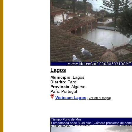
Lagos
Municipio
: Lagos
Distrito
: Faro
Provincia
: Algarve
País
: Portugal
Webcam Lagos
(ver en el mapa)
Tiempo Porto de Mos
Foto tomada hace 3049 dias (Cámara problema de cone