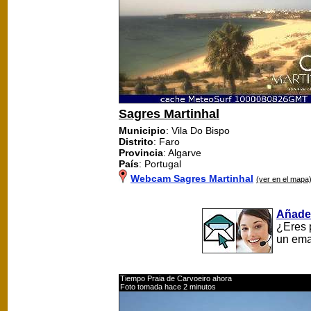
Sagres Martinhal
Municipio
: Vila Do Bispo
Distrito
: Faro
Provincia
: Algarve
País
: Portugal
Webcam Sagres Martinhal
(ver en el mapa
Añade
¿Eres 
un ema
Tiempo Praia de Carvoeiro ahora
Foto tomada hace 2 minutos