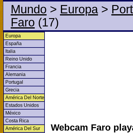
Mundo
>
Europa
>
Por
Faro
(17)
Europa
España
Italia
Reino Unido
Francia
Alemania
Portugal
Grecia
América Del Norte
Estados Unidos
México
Costa Rica
Webcam Faro play
América Del Sur