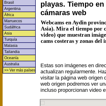
playas. Tiempo en 
Brasil
Argentina
cámaras web
África
Marruecos
Webcams en Aydin provinci
Sudáfrica
Asia). Mira el tiempo por 
Asia
video) que muestran imáge
Turquía
cams costeras y zonas del i
Malasia
Tailandia
Oceanía
Australia
Estas son imágenes en direc
>> Ver más países
actualizan regularmente. Haz
visitar la página web origen
web origen podremos ver un
incluso proporcionan video e