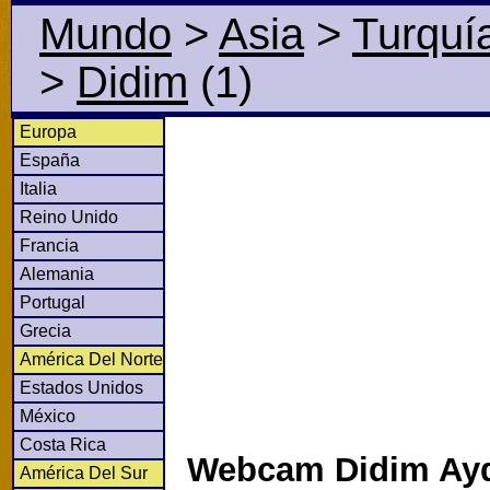
Mundo
>
Asia
>
Turquí
>
Didim
(1)
Europa
España
Italia
Reino Unido
Francia
Alemania
Portugal
Grecia
América Del Norte
Estados Unidos
México
Costa Rica
Webcam Didim Ay
América Del Sur