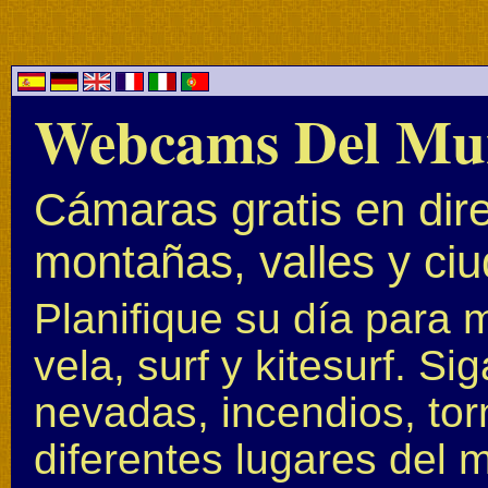
Webcams Del Mu
Cámaras gratis en dire
montañas, valles y ci
Planifique su día para 
vela, surf y kitesurf. S
nevadas, incendios, to
diferentes lugares del 