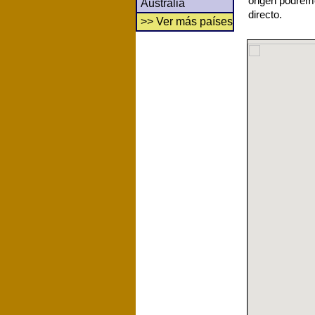
origen podrem
Australia
directo.
>> Ver más países