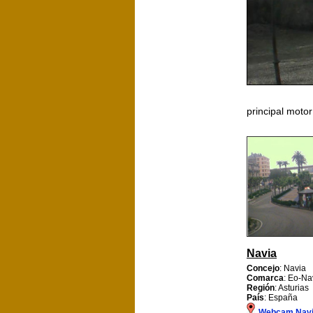
principal moto
Navia
Concejo
: Navia
Comarca
: Eo-Na
Región
: Asturias
País
: España
Webcam Nav