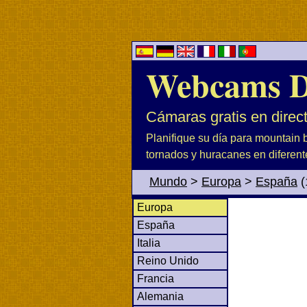
Webcams D
Cámaras gratis en direc
Planifique su día para mountain b
tornados y huracanes en diferent
Mundo
>
Europa
>
España
(
Europa
España
Italia
Reino Unido
Francia
Alemania