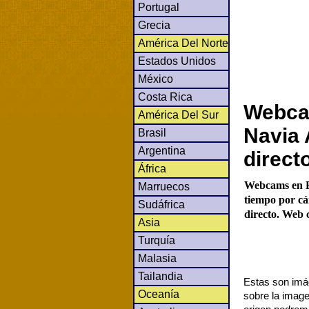
Portugal
Grecia
América Del Norte
Estados Unidos
México
Costa Rica
Webca
América Del Sur
Navia 
Brasil
Argentina
direct
África
Webcams en E
Marruecos
tiempo por cá
Sudáfrica
directo. Web c
Asia
Turquía
Malasia
Tailandia
Estas son imág
Oceanía
sobre la image