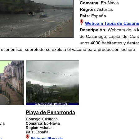
Comarca
: Eo-Navia
Región
: Asturias
País
: España
Webcam Tapia de Casari
Descripción
: Webcam de la l
de Casariego, capital del Co
unos 4000 habitantes y desta
r económico, sobretodo se explota el vacuno para producción lechera.
Playa de Penarronda
Concejo
: Castropol
via
Comarca
: Eo-Navia
Región
: Asturias
País
: España
ia
Webcam Playa de