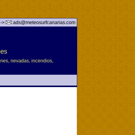
 ->
ads@meteosurfcanarias.com
des
iones, nevadas, incendios,