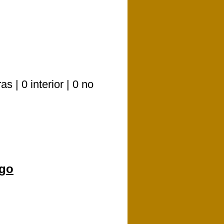
| 0 interior | 0 no
ego