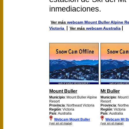
inmediaciones.
Ver más
webcam Mount Buller Alpine R
Victoria
Ver más
webcam Australia
Mount Buller
Mt Buller
Municipio
: Mount Buller Alpine
Municipio
: Mount 
Resort
Resort
Provincia
: Northeast Victoria
Provincia
: Northe
Región
: Victoria
Región
: Victoria
País
: Australia
País
: Australia
Webcam Mount Buller
Webcam Mt Bu
(ver en el mapa)
(ver en el mapa)