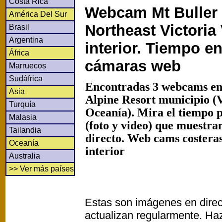
Costa Rica
Webcam Mt Buller
América Del Sur
Northeast Victoria 
Brasil
Argentina
interior. Tiempo en
África
cámaras web
Marruecos
Sudáfrica
Encontradas 3 webcams en
Asia
Alpine Resort municipio (V
Turquía
Oceanía). Mira el tiempo 
Malasia
(foto y video) que muestra
Tailandia
directo. Web cams costeras
Oceanía
interior
Australia
>> Ver más países
Estas son imágenes en direc
actualizan regularmente. Haz