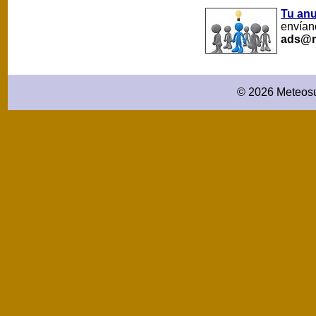
Tu an
envíano
ads@m
© 2026 Meteosu