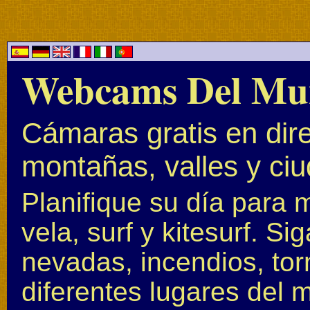
Webcams Del Mu
Cámaras gratis en dire
montañas, valles y ci
Planifique su día para 
vela, surf y kitesurf. S
nevadas, incendios, to
diferentes lugares del 