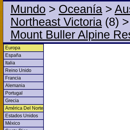
Mundo
>
Oceanía
>
Aus
Northeast Victoria
(8)
>
Mount Buller Alpine Re
Europa
España
Italia
Reino Unido
Francia
Alemania
Portugal
Grecia
América Del Norte
Estados Unidos
México