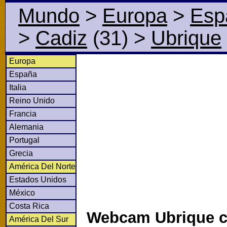
Mundo
>
Europa
>
Esp
>
Cadiz
(31)
>
Ubrique
Europa
España
Italia
Reino Unido
Francia
Alemania
Portugal
Grecia
América Del Norte
Estados Unidos
México
Costa Rica
Webcam Ubrique c
América Del Sur