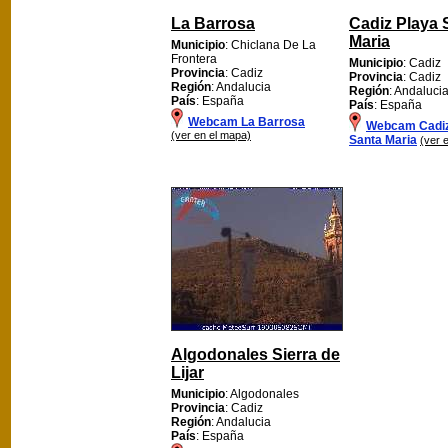
La Barrosa
Cadiz Playa 
Maria
Municipio
: Chiclana De La
Frontera
Municipio
: Cadiz
Provincia
: Cadiz
Provincia
: Cadiz
Región
: Andalucia
Región
: Andaluci
País
: España
País
: España
Webcam La Barrosa
Webcam Cadiz
(ver en el mapa)
Santa Maria
(ver 
Algodonales Sierra de
Lijar
Municipio
: Algodonales
Provincia
: Cadiz
Región
: Andalucia
País
: España