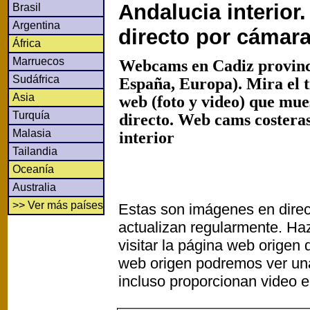
Andalucia interior
Brasil
Argentina
directo por cámar
África
Marruecos
Webcams en Cadiz provinc
Sudáfrica
España, Europa). Mira el 
Asia
web (foto y video) que mu
Turquía
directo. Web cams costeras
Malasia
interior
Tailandia
Oceanía
Australia
>> Ver más países
Estas son imágenes en direc
actualizan regularmente. Haz
visitar la página web origen
web origen podremos ver un
incluso proporcionan video e