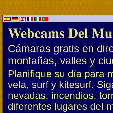
Webcams Del Mu
Cámaras gratis en dire
montañas, valles y ci
Planifique su día para 
vela, surf y kitesurf. S
nevadas, incendios, to
diferentes lugares del 