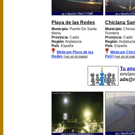
Playa de las Redes
Chiclana Sanc
Municipio
: Puerto De Santa
Municipio
: Chicl
Maria
Frontera
Provincia
: Cadiz
Provincia
: Cadiz
Región
: Andalucia
Región
: Andaluci
País
: España
País
: España
Webcam Playa de las
Webcam Chicl
Redes
Petri
(ver en el mapa)
(ver en el ma
Tu an
envíano
ads@m