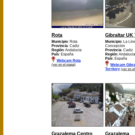
Rota
Gibraltar UK 
Municipio
: Rota
Municipio
: La Lín
Provincia
: Cadiz
Concepción
Región
: Andalucia
Provincia
: Cadiz
País
: España
Región
: Andaluci
País
: España
Webcam Rota
(ver en el mapa)
Webcam Gibra
Territory
(ver en e
Grazalema Centro
Grazalema