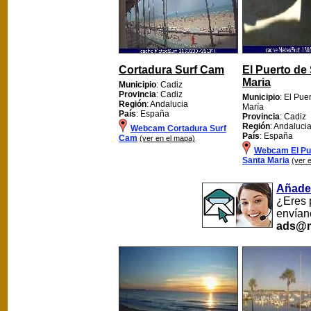
Cortadura Surf Cam
El Puerto de
Maria
Municipio
: Cadiz
Provincia
: Cadiz
Municipio
: El Pue
Región
: Andalucia
María
País
: España
Provincia
: Cadiz
Región
: Andaluci
Webcam Cortadura Surf
País
: España
Cam
(ver en el mapa)
Webcam El Pu
Santa Maria
(ver 
Añade
¿Eres 
envían
ads@m