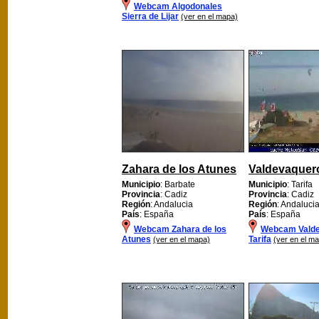
Webcam Algodonales
Sierra de Lijar
(ver en el mapa)
Zahara de los Atunes
Valdevaquero
Municipio
: Barbate
Municipio
: Tarifa
Provincia
: Cadiz
Provincia
: Cadiz
Región
: Andalucia
Región
: Andaluci
País
: España
País
: España
Webcam Zahara de los
Webcam Vald
Atunes
Tarifa
(ver en el mapa)
(ver en el m