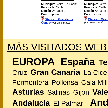
Municipio
: Sierra De Cádiz
Municipio
: Sierra
Provincia
: Cadiz
Provincia
: Cadiz
Región
: Andalucia
Región
: Andaluci
País
: España
País
: España
Webcam Grazalema
Webcam Graz
Centro
(ver en el mapa)
(ver en el mapa)
MÁS VISITADOS WEB
EUROPA
España
Te
Gran Canaria
Cruz
La Cice
Formentera
Pollensa
Cala Mill
Asturias
Vale
Salinas
Gijon
And
Andalucia
El Palmar