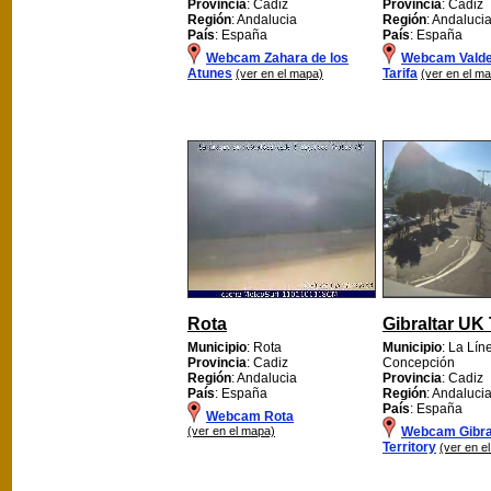
Provincia
: Cadiz
Provincia
: Cadiz
Región
: Andalucia
Región
: Andaluci
País
: España
País
: España
Webcam Zahara de los
Webcam Vald
Atunes
Tarifa
(ver en el mapa)
(ver en el m
Rota
Gibraltar UK 
Municipio
: Rota
Municipio
: La Lín
Provincia
: Cadiz
Concepción
Región
: Andalucia
Provincia
: Cadiz
País
: España
Región
: Andaluci
País
: España
Webcam Rota
(ver en el mapa)
Webcam Gibra
Territory
(ver en e