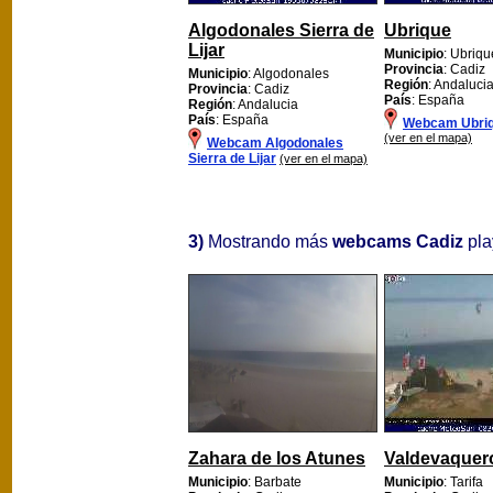
Algodonales Sierra de
Ubrique
Lijar
Municipio
: Ubriqu
Provincia
: Cadiz
Municipio
: Algodonales
Región
: Andaluci
Provincia
: Cadiz
País
: España
Región
: Andalucia
País
: España
Webcam Ubri
(ver en el mapa)
Webcam Algodonales
Sierra de Lijar
(ver en el mapa)
3)
Mostrando más
webcams Cadiz
pla
Zahara de los Atunes
Valdevaquero
Municipio
: Barbate
Municipio
: Tarifa