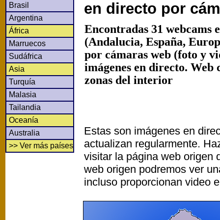
en directo por cá
Brasil
Argentina
Encontradas 31 webcams e
África
(Andalucia, España, Europ
Marruecos
por cámaras web (foto y v
Sudáfrica
imágenes en directo. Web 
Asia
zonas del interior
Turquía
Malasia
Tailandia
Oceanía
Estas son imágenes en direc
Australia
actualizan regularmente. Haz
>> Ver más países
visitar la página web origen
web origen podremos ver un
incluso proporcionan video e