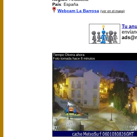
País
: España
Webcam La Barrosa
(ver en el mapa)
Tu an
envíano
ads@m
Tiempo Olvera ahora
Foto tomada hace 8 minutos