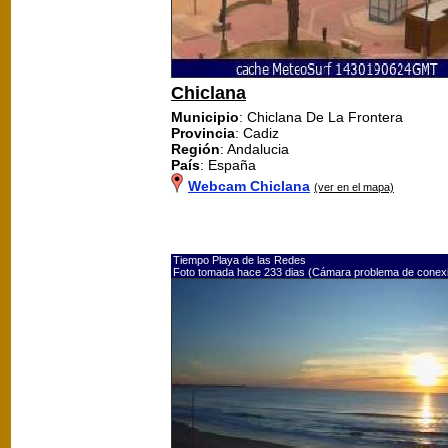
Chiclana
Municipio
: Chiclana De La Frontera
Provincia
: Cadiz
Región
: Andalucia
País
: España
Webcam Chiclana
(ver en el mapa)
Tiempo Playa de las Redes
Foto tomada hace 233 dias (Cámara problema de conex