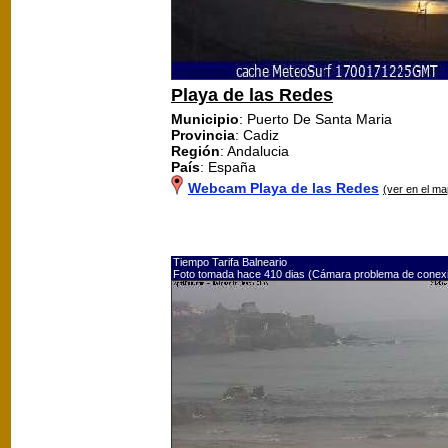
Playa de las Redes
Municipio
: Puerto De Santa Maria
Provincia
: Cadiz
Región
: Andalucia
País
: España
Webcam Playa de las Redes
(ver en el ma
Tiempo Tarifa Balneario
Foto tomada hace 410 dias (Cámara problema de conex