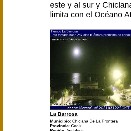
este y al sur y Chiclan
limita con el Océano At
Tiempo La Barrosa
Foto tomada hace 247 dias (Cámara problema de conex
La Barrosa
Municipio
: Chiclana De La Frontera
Provincia
: Cadiz
Región
: Andalucia