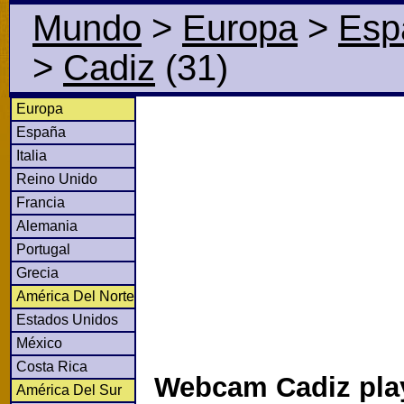
Mundo
>
Europa
>
Esp
>
Cadiz
(31)
Europa
España
Italia
Reino Unido
Francia
Alemania
Portugal
Grecia
América Del Norte
Estados Unidos
México
Costa Rica
Webcam Cadiz pla
América Del Sur