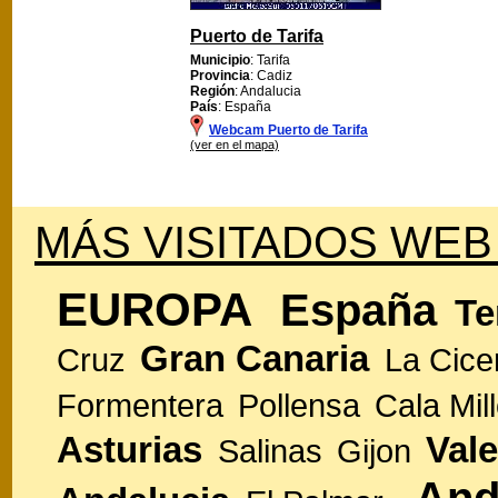
Puerto de Tarifa
Municipio
: Tarifa
Provincia
: Cadiz
Región
: Andalucia
País
: España
Webcam Puerto de Tarifa
(ver en el mapa)
MÁS VISITADOS WEB
EUROPA
España
Te
Gran Canaria
Cruz
La Cice
Formentera
Pollensa
Cala Mill
Asturias
Vale
Salinas
Gijon