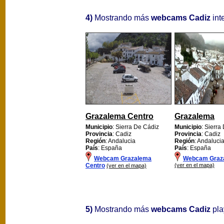
4)
Mostrando más
webcams Cadiz
int
Grazalema Centro
Grazalema
Municipio
: Sierra De Cádiz
Municipio
: Sierra
Provincia
: Cadiz
Provincia
: Cadiz
Región
: Andalucia
Región
: Andaluci
País
: España
País
: España
Webcam Grazalema
Webcam Graz
Centro
(ver en el mapa)
(ver en el mapa)
5)
Mostrando más
webcams Cadiz
pla