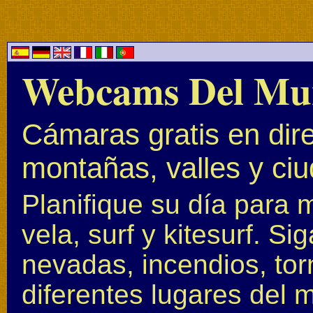
Webcams Del Mu
Cámaras gratis en dire
montañas, valles y ci
Planifique su día para 
vela, surf y kitesurf. S
nevadas, incendios, to
diferentes lugares del 