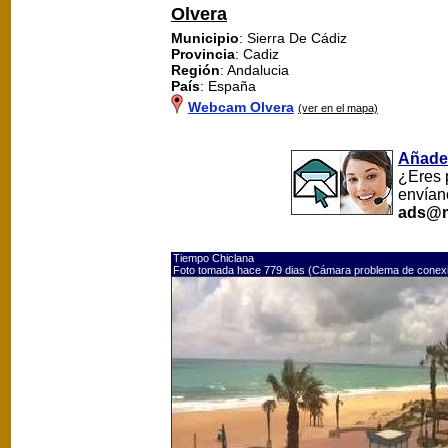
Olvera
Municipio
: Sierra De Cádiz
Provincia
: Cadiz
Región
: Andalucia
País
: España
Webcam Olvera
(ver en el mapa)
Añade
¿Eres 
envían
ads@m
Tiempo Chiclana
Foto tomada hace 779 dias (Cámara problema de conex