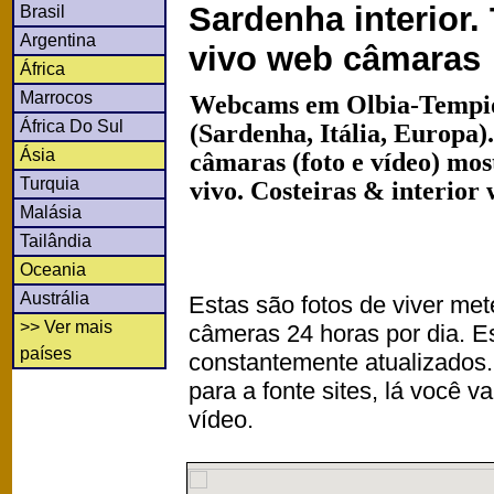
Sardenha interior
Brasil
Argentina
vivo web câmaras
África
Marrocos
Webcams em Olbia-Tempio
África Do Sul
(Sardenha, Itália, Europa
Ásia
câmaras (foto e vídeo) mo
Turquia
vivo. Costeiras & interior
Malásia
Tailândia
Oceania
Austrália
Estas são fotos de viver met
>> Ver mais
câmeras 24 horas por dia. 
países
constantemente atualizados.
para a fonte sites, lá você 
vídeo.