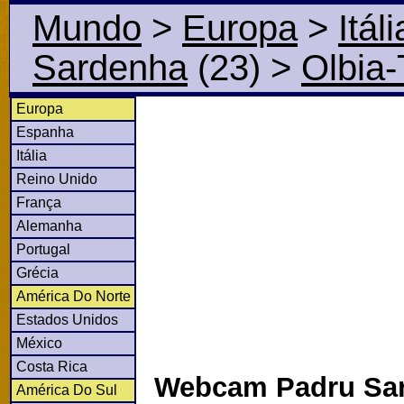
Mundo
>
Europa
>
Itáli
Sardenha
(23)
>
Olbia
Europa
Espanha
Itália
Reino Unido
França
Alemanha
Portugal
Grécia
América Do Norte
Estados Unidos
México
Costa Rica
Webcam Padru Sa
América Do Sul