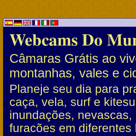
Webcams Do Mu
Câmaras Grátis ao vivo
montanhas, vales e c
Planeje seu dia para pr
caça, vela, surf e kite
inundações, nevascas, 
furacões em diferentes