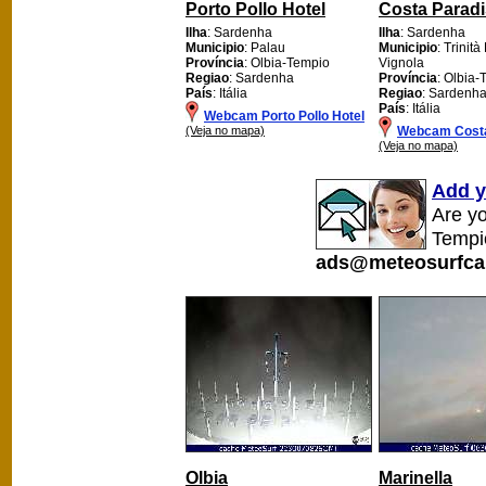
Porto Pollo Hotel
Costa Parad
Ilha
: Sardenha
Ilha
: Sardenha
Municipio
: Palau
Municipio
: Trinità
Província
: Olbia-Tempio
Vignola
Regiao
: Sardenha
Província
: Olbia
País
: Itália
Regiao
: Sardenh
País
: Itália
Webcam Porto Pollo Hotel
(Veja no mapa)
Webcam Costa
(Veja no mapa)
Add y
Are yo
Tempi
ads@meteosurfca
Olbia
Marinella