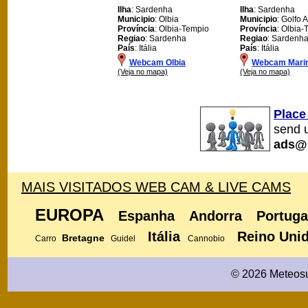
Ilha
: Sardenha
Ilha
: Sardenha
Municipio
: Olbia
Municipio
: Golfo 
Província
: Olbia-Tempio
Província
: Olbia
Regiao
: Sardenha
Regiao
: Sardenh
País
: Itália
País
: Itália
Webcam Olbia
Webcam Marin
(Veja no mapa)
(Veja no mapa)
Place
send u
ads@
MAIS VISITADOS WEB CAM & LIVE CAMS
EUROPA
Espanha
Andorra
Portuga
Itália
Reino Uni
Bretagne
Carro
Guidel
Cannobio
© 2026 Meteosu