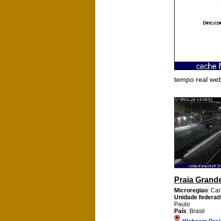
tempo real we
Praia Grand
Microregiao
: Ca
Unidade federat
Paulo
País
: Brasil