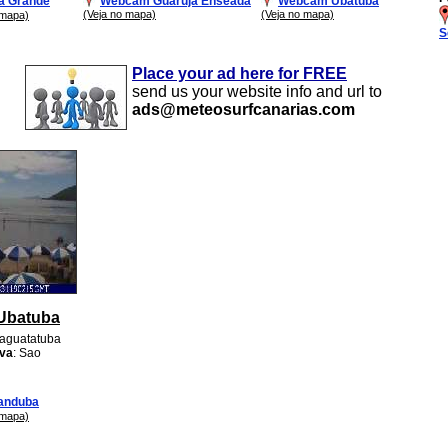
a Grande
Webcam Guaruja Enseada
Webcam Ubatuba
(Veja no mapa)
(Veja no mapa)
 mapa)
S
Place your ad here for FREE
send us your website info and url to
ads@meteosurfcanarias.com
Ubatuba
raguatatuba
iva
: Sao
anduba
 mapa)