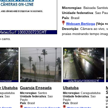
Microregiao
: Baixada Santist
Unidade federativa
: Sao Pau
País
: Brasil
Webcam Bertioga
(Veja 
Descrição
: Câmara ao vivo, 
praias mostrando tempo imag
b cams.
e Ubatuba
Guaruja Enseada
Ubatuba
M
S
raguatatuba
Microregiao
: Santos
Microregiao
: Caraguatatuba
iva
: Sao
Unidade federativa
: Sao
Unidade federativa
: Sao
M
Paulo
Paulo
U
País
: Brasil
País
: Brasil
P
P