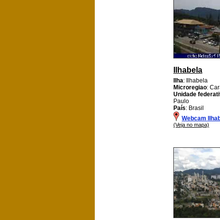
Ilhabela
Ilha
: Ilhabela
Microregiao
: Ca
Unidade federat
Paulo
País
: Brasil
Webcam Ilhab
(Veja no mapa)