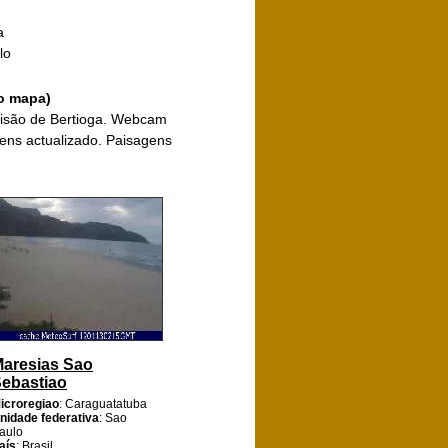
a
lo
no mapa)
visão de Bertioga. Webcam
ens actualizado. Paisagens
aresias Sao
ebastiao
icroregiao
: Caraguatatuba
nidade federativa
: Sao
aulo
aís
: Brasil