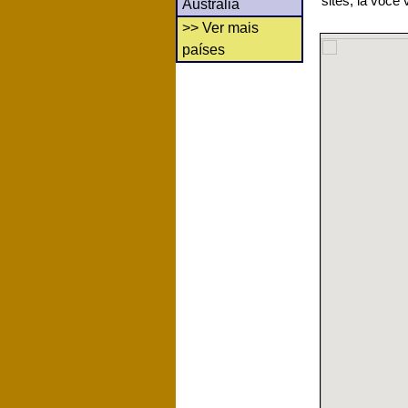
sites, lá você
Austrália
>> Ver mais
países