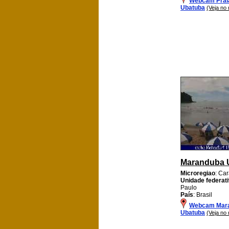
Webcam Prai
Ubatuba
(Veja no
Maranduba 
Microregiao
: Ca
Unidade federat
Paulo
País
: Brasil
Webcam Mar
Ubatuba
(Veja no