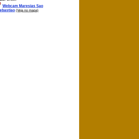
Webcam Maresias Sao
ebastiao
(Veja no mapa)