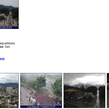
raguatatuba
iva
: Sao
ela