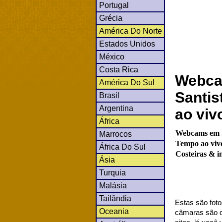
Portugal
Grécia
América Do Norte
Estados Unidos
México
Costa Rica
Webca
América Do Sul
Santis
Brasil
Argentina
ao vi
África
Webcams em Sa
Marrocos
Tempo ao vivo
África Do Sul
Costeiras & i
Ásia
Turquia
Malásia
Tailândia
Estas são foto
Oceania
câmaras são co