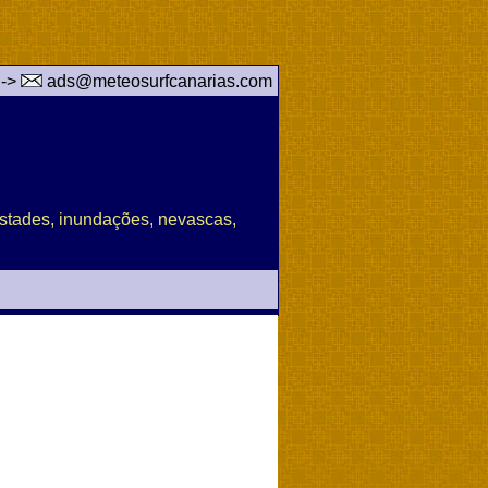
 ->
ads@meteosurfcanarias.com
pestades, inundações, nevascas,