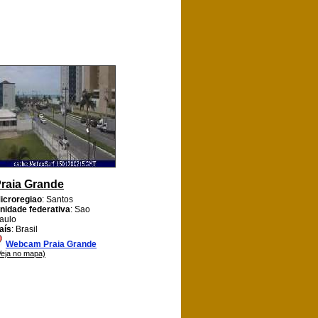
raia Grande
icroregiao
: Santos
nidade federativa
: Sao
aulo
aís
: Brasil
Webcam Praia Grande
Veja no mapa)