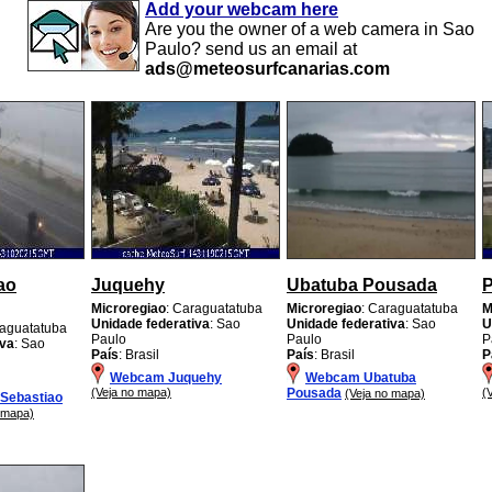
Add your webcam here
Are you the owner of a web camera in Sao
Paulo? send us an email at
ads@meteosurfcanarias.com
ao
Juquehy
Ubatuba Pousada
P
Microregiao
: Caraguatatuba
Microregiao
: Caraguatatuba
M
Unidade federativa
: Sao
Unidade federativa
: Sao
U
raguatatuba
Paulo
Paulo
P
iva
: Sao
País
: Brasil
País
: Brasil
P
Webcam Juquehy
Webcam Ubatuba
(Veja no mapa)
Pousada
(
(Veja no mapa)
Sebastiao
 mapa)