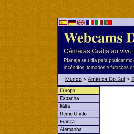
Webcams 
Câmaras Grátis ao vivo 
Planeje seu dia para praticar mo
incêndios, tornados e furacões e
Mundo
>
América Do Sul
>
B
Europa
Espanha
Itália
Reino Unido
França
Alemanha