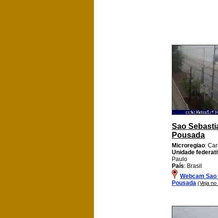
Sao Sebasti
Pousada
Microregiao
: Ca
Unidade federat
Paulo
País
: Brasil
Webcam Sao 
Pousada
(Veja no