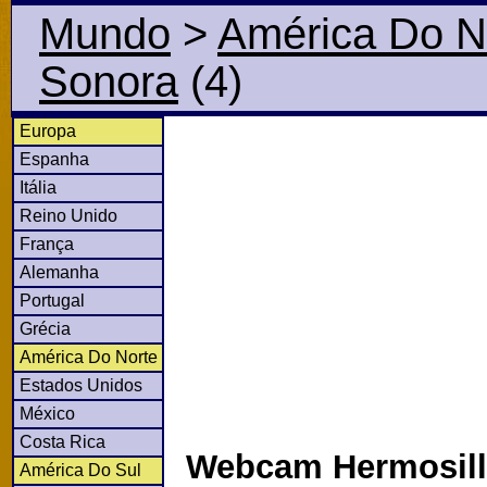
Mundo
>
América Do N
Sonora
(4)
Europa
Espanha
Itália
Reino Unido
França
Alemanha
Portugal
Grécia
América Do Norte
Estados Unidos
México
Costa Rica
Webcam Hermosill
América Do Sul