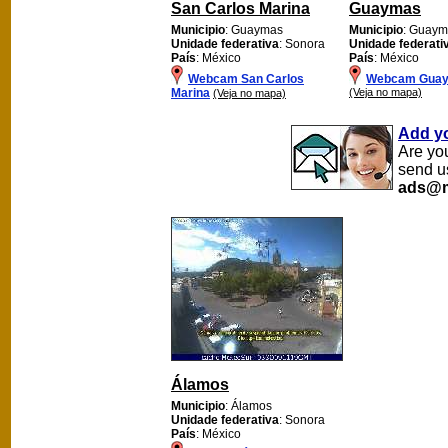
San Carlos Marina
Guaymas
Municipio
: Guaymas
Municipio
: Guay
Unidade federativa
: Sonora
Unidade federati
País
: México
País
: México
Webcam San Carlos
Webcam Gua
Marina
(Veja no mapa)
(Veja no mapa)
Add y
Are yo
send u
ads@m
Álamos
Municipio
: Álamos
Unidade federativa
: Sonora
País
: México