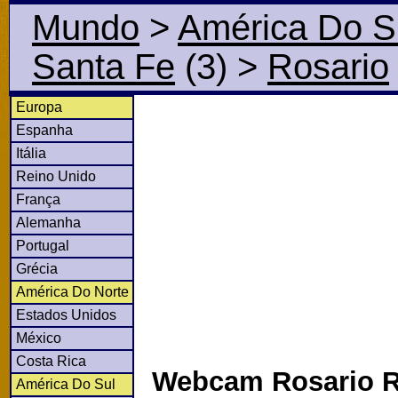
Mundo
>
América Do S
Santa Fe
(3)
>
Rosario
Europa
Espanha
Itália
Reino Unido
França
Alemanha
Portugal
Grécia
América Do Norte
Estados Unidos
México
Costa Rica
Webcam Rosario R
América Do Sul