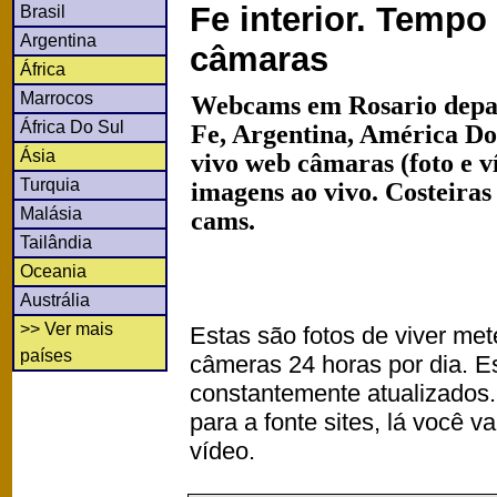
Fe interior. Tempo
Brasil
Argentina
câmaras
África
Marrocos
Webcams em Rosario depa
África Do Sul
Fe, Argentina, América Do
Ásia
vivo web câmaras (foto e 
Turquia
imagens ao vivo. Costeiras
Malásia
cams.
Tailândia
Oceania
Austrália
>> Ver mais
Estas são fotos de viver met
países
câmeras 24 horas por dia. 
constantemente atualizados.
para a fonte sites, lá você 
vídeo.