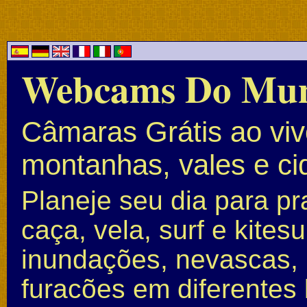
Webcams Do Mu
Câmaras Grátis ao vivo
montanhas, vales e c
Planeje seu dia para pr
caça, vela, surf e kite
inundações, nevascas, 
furacões em diferentes