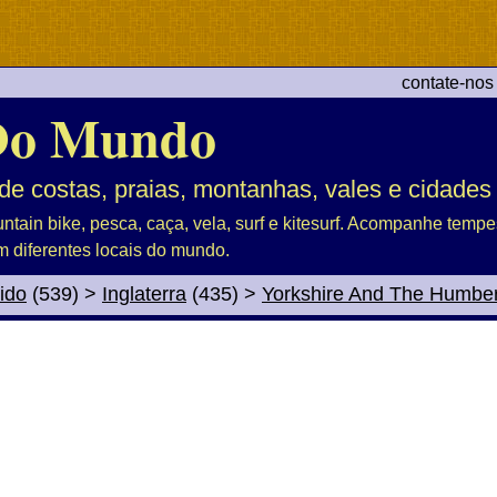
contate-nos
Do Mundo
de costas, praias, montanhas, vales e cidades
untain bike, pesca, caça, vela, surf e kitesurf. Acompanhe tem
m diferentes locais do mundo.
ido
(539)
>
Inglaterra
(435)
>
Yorkshire And The Humbe