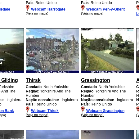
o
País
: Reino Unido
País
: Reino Unido
P
edale
Webcam Harrogate
Webcam Pen-y-Ghent
(Veja no mapa)
(Veja no mapa)
L
 Gliding
Thirsk
Grassington
A
Yorkshire
Condado
: North Yorkshire
Condado
: North Yorkshire
C
re And The
Regiao
: Yorkshire And The
Regiao
: Yorkshire And The
R
Humber
Humber
H
nte
: Inglaterra
Nação constituinte
: Inglaterra
Nação constituinte
: Inglaterra
N
o
País
: Reino Unido
País
: Reino Unido
P
on Bank
Webcam Thirsk
Webcam Grassington
(Veja no mapa)
(Veja no mapa)
(
apa)