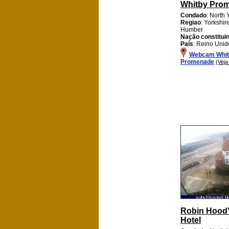
Whitby Pro
Condado
: North 
Regiao
: Yorkshi
Humber
Nação constitui
País
: Reino Unid
Webcam Whit
Promenade
(Vej
Robin Hood
Hotel