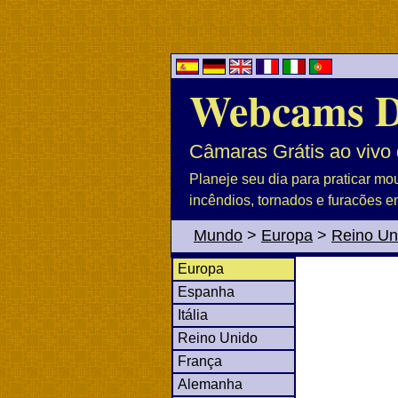
Webcams 
Câmaras Grátis ao vivo 
Planeje seu dia para praticar mo
incêndios, tornados e furacões e
Mundo
>
Europa
>
Reino Un
Europa
Espanha
Itália
Reino Unido
França
Alemanha