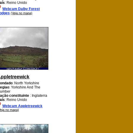
aís
: Reino Unido
Webcam Dalby Forest
odges
(Veja no mapa)
ppletreewick
ondado
: North Yorkshire
egiao
: Yorkshire And The
umber
ação constituinte
: Inglaterra
aís
: Reino Unido
Webcam Appletreewick
Veja no mapa)