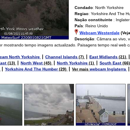
Condado
: North Yorkshire
Regiao
: Yorkshire And The 
Nação constituinte
: Inglate
País
: Reino Unido
Webcam Westerdale
(Vej
Descrição
: Câmara ao vivo, 
or mostrando tempo imagens actualizado. Paisagens tempo real web 
cam North Yorkshire
Channel Islands
(7)
East Midlands
(21)
East
(13)
North West
(45)
North Yorkshire
(1)
South East
(66
)
Yorkshire And The Humber
(29)
Ver mais
webcam Inglaterra