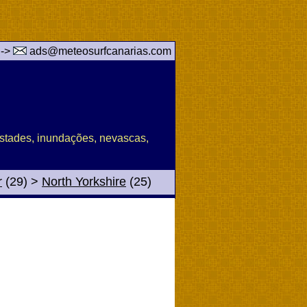
 ->
ads@meteosurfcanarias.com
pestades, inundações, nevascas,
r
(29)
>
North Yorkshire
(25)