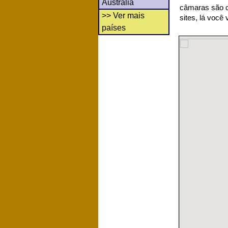
Austrália
câmaras são co
>> Ver mais
sites, lá você
países