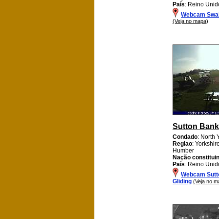
País
: Reino Unid
Webcam Swal
(Veja no mapa)
Sutton Bank
Condado
: North 
Regiao
: Yorkshi
Humber
Nação constitui
País
: Reino Unid
Webcam Sutt
Gliding
(Veja no m