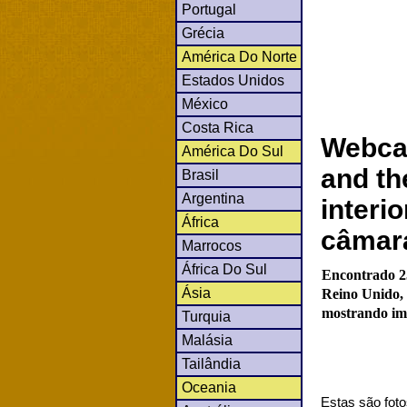
Portugal
Grécia
América Do Norte
Estados Unidos
México
Costa Rica
Webca
América Do Sul
and th
Brasil
Argentina
interi
África
câmar
Marrocos
África Do Sul
Encontrado 2
Ásia
Reino Unido, 
mostrando ima
Turquia
Malásia
Tailândia
Oceania
Estas são foto