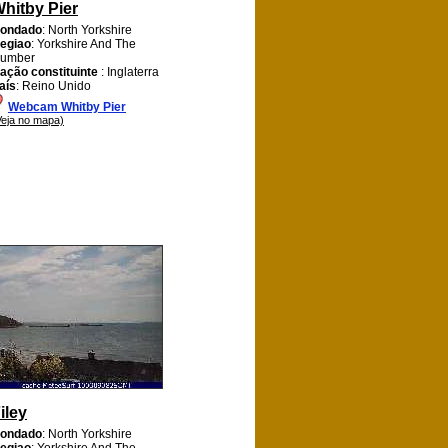
hitby Pier
ondado
: North Yorkshire
egiao
: Yorkshire And The
umber
ação constituinte
: Inglaterra
aís
: Reino Unido
Webcam Whitby Pier
Veja no mapa)
iley
ondado
: North Yorkshire
egiao
: Yorkshire And The