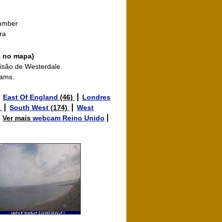
Humber
rra
a no mapa)
visão de Westerdale.
cams.
East Of England
(46)
Londres
)
South West
(174)
West
Ver mais
webcam Reino Unido