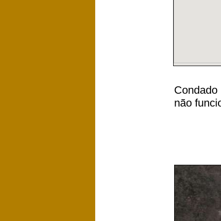
Condado N
não funci