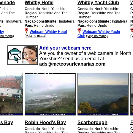
menade
Whitby Hotel
Whitby Yacht Club
W
Yorkshire
Condado
: North Yorkshire
Condado
: North Yorkshire
C
re And The
Regiao
: Yorkshire And The
Regiao
: Yorkshire And The
R
Humber
Humber
H
nte
: Inglaterra
Nação constituinte
: Inglaterra
Nação constituinte
: Inglaterra
N
o
País
: Reino Unido
País
: Reino Unido
P
by
Webcam Whitby Hotel
Webcam Whitby Yacht
(Veja no mapa)
Club
(
a no mapa)
(Veja no mapa)
Add your webcam here
Are you the owner of a web camera in North
Yorkshire? send us an email at
ads@meteosurfcanarias.com
's Bay
Robin Hood's Bay
Scarborough
F
Condado
: North Yorkshire
Condado
: North Yorkshire
C
Regiao
: Yorkshire And The
Regiao
: Yorkshire And The
R