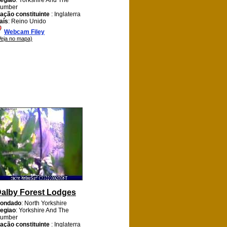
umber
ação constituinte
: Inglaterra
aís
: Reino Unido
Webcam Filey
Veja no mapa)
alby Forest Lodges
ondado
: North Yorkshire
egiao
: Yorkshire And The
umber
ação constituinte
: Inglaterra