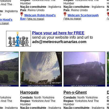
Yorkshire
Humber
Humber
H
re And The
Nação constituinte
: Inglaterra
Nação constituinte
: Inglaterra
N
País
: Reino Unido
País
: Reino Unido
P
nte
: Inglaterra
o
Webcam Robin Hood's
Webcam Scarborough
Bay
(Veja no mapa)
(
(Veja no mapa)
n Hood's
no mapa)
Place your ad here for FREE
send us your website info and url to
ads@meteosurfcanarias.com
Harrogate
Pen-y-Ghent
D
Yorkshire
Condado
: North Yorkshire
Condado
: North Yorkshire
C
re And The
Regiao
: Yorkshire And The
Regiao
: Yorkshire And The
R
Humber
Humber
H
nte
: Inglaterra
Nação constituinte
: Inglaterra
Nação constituinte
: Inglaterra
N