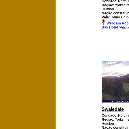
Condado
: North 
Regiao
: Yorkshi
Humber
Nação constitui
País
: Reino Unid
Webcam Robi
Bay Hotel
(Veja 
Swaledale
Condado
: North 
Regiao
: Yorkshi
Humber
Nação constitui