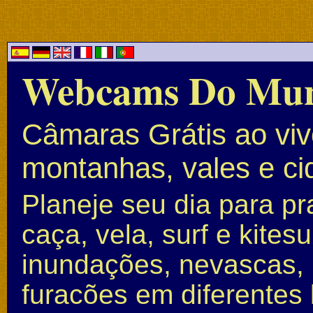
Webcams Do Mu
Câmaras Grátis ao vivo
montanhas, vales e c
Planeje seu dia para pr
caça, vela, surf e kite
inundações, nevascas, 
furacões em diferentes