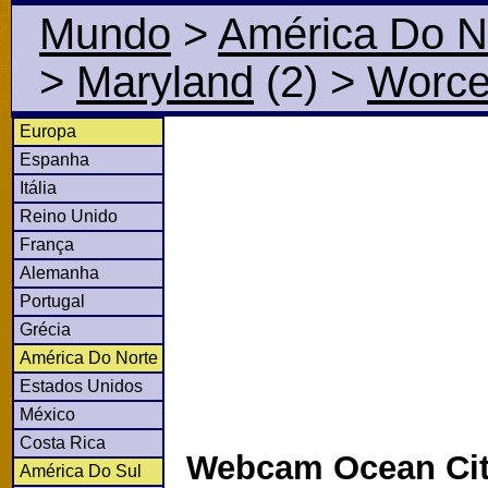
Mundo
>
América Do N
>
Maryland
(2)
>
Worce
Europa
Espanha
Itália
Reino Unido
França
Alemanha
Portugal
Grécia
América Do Norte
Estados Unidos
México
Costa Rica
Webcam Ocean Cit
América Do Sul