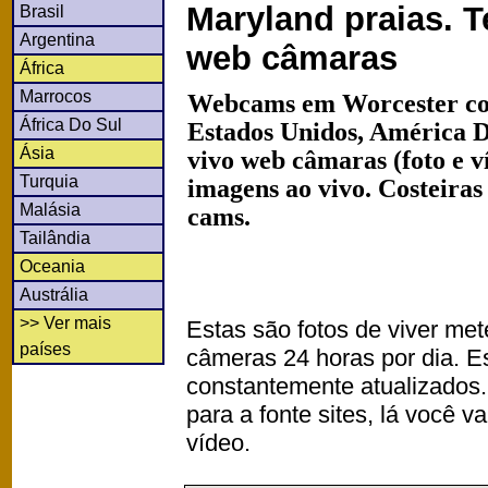
Maryland praias. 
Brasil
Argentina
web câmaras
África
Marrocos
Webcams em Worcester co
África Do Sul
Estados Unidos, América 
Ásia
vivo web câmaras (foto e 
Turquia
imagens ao vivo. Costeiras
Malásia
cams.
Tailândia
Oceania
Austrália
>> Ver mais
Estas são fotos de viver met
países
câmeras 24 horas por dia. 
constantemente atualizados.
para a fonte sites, lá você 
vídeo.